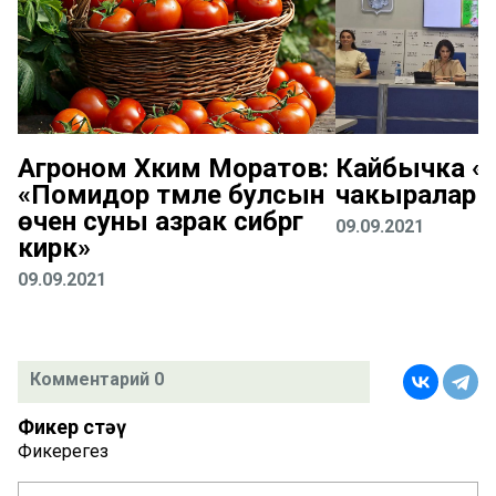
Агроном Хәким Моратов:
Кайбычка «К
«Помидор тәмле булсын
чакыралар
өчен суны азрак сибәргә
09.09.2021
кирәк»
09.09.2021
Комментарий 0
Фикер өстәү
Фикерегез