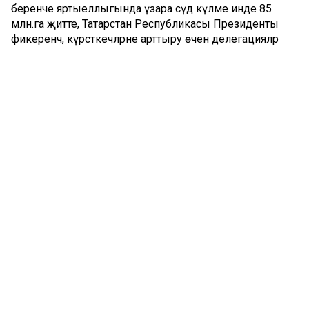
беренче яртыеллыгында үзара сәүдә күләме инде 85
млн.га җитте, Татарстан Республикасы Президенты
фикеренчә, күрсәткечләрне арттыру өчен делегацияләр
алмашуны дәвам итү, бер-беребезнең мөмкинлекләрен
өйрәнү, үзара тәэмин итү күләмен арттыру мөһим.
Рөстәм Миңнеханов билгеләп үткәнчә, Үзбәкстанның
Казандагы Генераль консуллыгы эше хезмәттәшлекнең
актив үсешенә ярдәм итә. Моннан тыш, Татарстанның
алдынгы компанияләре линиясе буенча эш алып
барыла.
Мәгариф өлкәсендә үзара хезмәттәшлек гамәлгә ашырыла.
Бүген республика югары уку йортларында 3,7 меңнән
артык үзбәк студенты белем ала. ТР Президенты
билгеләп үткәнчә, илнең алдынгы югары уку
йортларының берсе – Казан федераль университеты –
Үзбәкстанда үз филиалын ачарга планлаштыра.
Рөстәм Миңнеханов билгеләп үткәнчә, Татарстан – спорт
инфраструктурасын үстерү өлкәсендә Россия