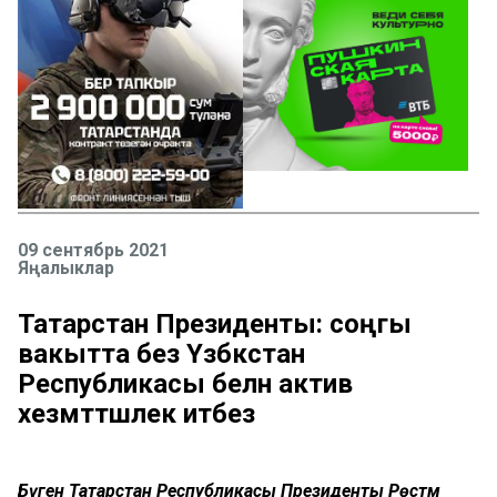
09 сентябрь 2021
Яңалыклар
Татарстан Президенты: соңгы
вакытта без Үзбәкстан
Республикасы белән актив
хезмәттәшлек итәбез
Бүген Татарстан Республикасы Президенты Рөстәм