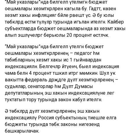
“Май указлары”нда билгеләп үтелмәгән бюджет
оешмалары хезмәткәрләренә кагыла бу. Гадәттә, көзен
хезмәт хакы инфляциягә бәйле рәвештә үсә. Ә бу юлы
төбәкләрдә өстәмә түләүләр турында игълан ителгән. Кайбер
субъектларда бюджет оешмаларында аз хезмәт хакы
алып эшләүчеләргә берьюлы 20 процент өстәләчәк.
“Май указлары”нда билгеләп үтелгән бюджет
оешмалары хезмәткәрләренең – педагог һәм
табибларның хезмәт хакы исә 1 гыйнвардан
индексацияләнә. Белгечләр әйтүенчә, быел индексация
чама белән 4 процент тәшкил итәргә мөмкин. Шул ук
вакытта федераль дәрәҗәдәге дәүләт хезмәткәрләренең –
судьялар, сенаторлар һәм Дәүләт Думасы
депутатларының эш хакын индексацияләүне әлегә
туктатып тору турында закон кабул ителгән.
Ә төбәкләрдә дәүләт хезмәткәрләренең эш хакын
индексацияләү Россия субъектының тиешле елга
бюджеты турында төбәк законы нигезендә
башкарылачак.