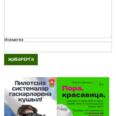
Исемегез
ҖИБӘРЕРГӘ