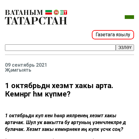
Газетага язылу
ЭЗЛӘҮ
09 сентябрь 2021
Җәмгыять
1 октябрьдән хезмәт хакы арта.
Кемнәргә һәм күпме?
1 октябрьдән күп кенә һөнәр ияләренең хезмәт хакы
артачак. Шул ук вакытта бу артуның үзенчәлекләре дә
булачак. Хезмәт хакы кемнәрнеке иң күпкә үсәчәк соң?