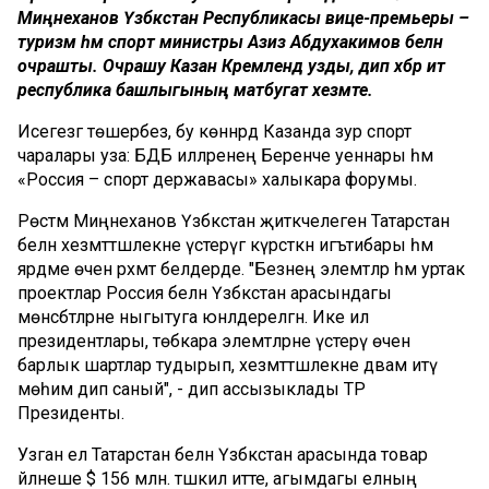
Миңнеханов Үзбәкстан Республикасы вице-премьеры –
туризм һәм спорт министры Азиз Абдухакимов белән
очрашты. Очрашу Казан Кремлендә узды, дип хәбәр итә
республика башлыгының матбугат хезмәте.
Исегезгә төшерәбез, бу көннәрдә Казанда зур спорт
чаралары уза: БДБ илләренең Беренче уеннары һәм
«Россия – спорт державасы» халыкара форумы.
Рөстәм Миңнеханов Үзбәкстан җитәкчелегенә Татарстан
белән хезмәттәшлекне үстерүгә күрсәткән игътибары һәм
ярдәме өчен рәхмәт белдерде. "Безнең элемтәләр һәм уртак
проектлар Россия белән Үзбәкстан арасындагы
мөнәсәбәтләрне ныгытуга юнәлдерелгән. Ике ил
президентлары, төбәкара элемтәләрне үстерү өчен
барлык шартлар тудырып, хезмәттәшлекне дәвам итү
мөһим дип саный", - дип ассызыклады ТР
Президенты.
Узган ел Татарстан белән Үзбәкстан арасында товар
әйләнеше $ 156 млн. тәшкил итте, агымдагы елның