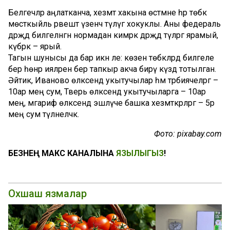
Белгечләр аңлатканча, хезмәт хакына өстәмәне һәр төбәк
мөстәкыйль рәвештә үзенчә түләүгә хокуклы. Аны федераль
дәрәҗәдә билгеләнгән нормадан кимрәк дәрәҗәдә түләргә ярамый, ә
күбрәк – ярый.
Тагын шунысы да бар икән әле: көзен төбәкләрдә билгеле
бер һөнәр ияләренә бер тапкыр акча бирү күздә тотылган.
Әйтик, Иваново өлкәсендә укытучылар һәм тәрбиячеләргә –
10ар мең сум, Тверь өлкәсендә укытучыларга – 10ар
мең, мәгариф өлкәсендә эшләүче башка хезмәткәрләргә – 5әр
мең сум түләнеләчәк.
Фото: pixabay.com
БЕЗНЕҢ МАКС КАНАЛЫНА
ЯЗЫЛЫГЫЗ
!
Охшаш язмалар