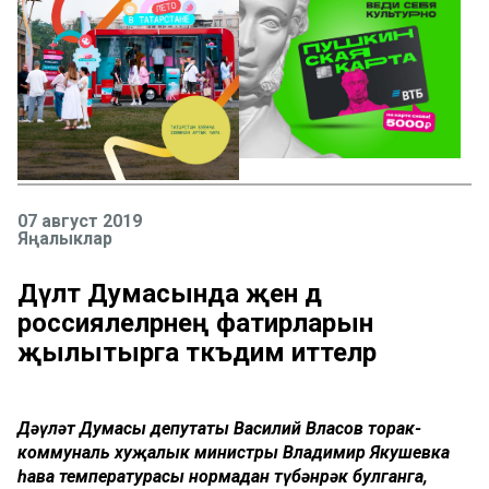
07 август 2019
Яңалыклар
Дәүләт Думасында җәен дә
россиялеләрнең фатирларын
җылытырга тәкъдим иттеләр
Дәүләт Думасы депутаты Василий Власов торак-
коммуналь хуҗалык министры Владимир Якушевка
һава температурасы нормадан түбәнрәк булганга,