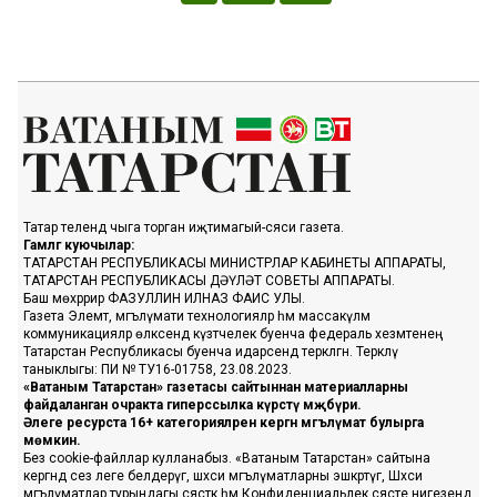
Татар телендә чыга торган иҗтимагый-сәяси газета.
Гамәлгә куючылар:
ТАТАРСТАН РЕСПУБЛИКАСЫ МИНИСТРЛАР КАБИНЕТЫ АППАРАТЫ,
ТАТАРСТАН РЕСПУБЛИКАСЫ ДӘҮЛӘТ СОВЕТЫ АППАРАТЫ.
Баш мөхәррир ФАЗУЛЛИН ИЛНАЗ ФАИС УЛЫ.
Газета Элемтә, мәгълүмати технологияләр һәм массакүләм
коммуникацияләр өлкәсендә күзәтчелек буенча федераль хезмәтенең
Татарстан Республикасы буенча идарәсендә теркәлгән. Теркәлү
таныклыгы: ПИ № ТУ16-01758, 23.08.2023.
«Ватаным Татарстан» газетасы сайтыннан материалларны
файдаланган очракта гиперссылка күрсәтү мәҗбүри.
Әлеге ресурста 16+ категорияләренә кергән мәгълүмат булырга
мөмкин.
Без cookie-файллар кулланабыз. «Ватаным Татарстан» сайтына
кергәндә сез әлеге белдерүгә, шәхси мәгълүматларны эшкәртүгә, Шәхси
мәгълүматлар турындагы сәясәткә һәм Конфиденциальлек сәясәте нигезендә