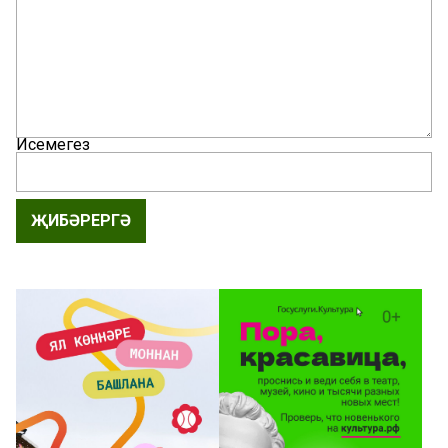
Исемегез
ҖИБӘРЕРГӘ