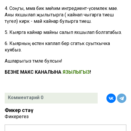
4. Соңгы, әмма бик мөһим ингредиент-үсемлек мае.
Аны яхшылап җылытырга ( кайнап чыгарга тиеш
түгел) кирәк - май кайнар булырга тиеш.
5. Кыярга кайнар майны салып яхшылап болгатабыз.
6. Кыярның өстен каплап бер сәгатькә суыткычка
куябыз.
Ашларыгыз тәмле булсын!
БЕЗНЕҢ МАКС КАНАЛЫНА
ЯЗЫЛЫГЫЗ
!
Комментарий 0
Фикер өстәү
Фикерегез