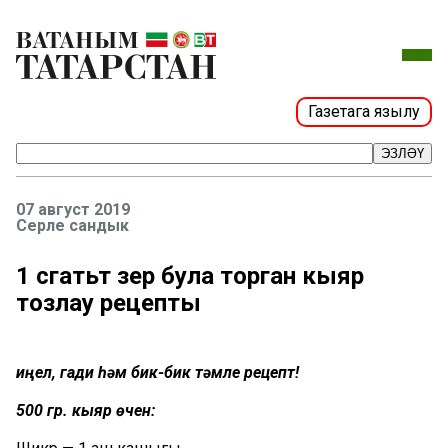
Газетага язылу
ЭЗЛӘҮ
07 август 2019
Серле сандык
1 сәгатьтә әзер була торган кыяр
тозлау рецепты
Җиңел, гади һәм бик-бик тәмле рецепт!
500 гр. кыяр өчен: