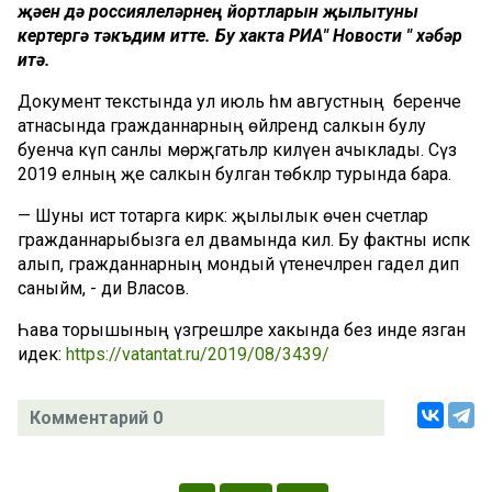
җәен дә россиялеләрнең йортларын җылытуны
кертергә тәкъдим итте. Бу хакта РИА" Новости " хәбәр
итә.
Документ текстында ул июль һәм августның беренче
атнасында гражданнарның өйләрендә салкын булу
буенча күп санлы мөрәҗәгатьләр килүен ачыклады. Сүз
2019 елның җәе салкын булган төбәкләр турында бара.
— Шуны истә тотарга кирәк: җылылык өчен счетлар
гражданнарыбызга ел дәвамында килә. Бу фактны исәпкә
алып, гражданнарның мондый үтенечләрен гадел дип
саныйм, - ди Власов.
Һава торышының үзгәрешләре хакында без инде язган
идек:
https://vatantat.ru/2019/08/3439/
Комментарий 0