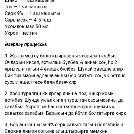
Шикәр — 1 аш кашыгы
Тоз — 1 чәй кашыгы
Серкә 9% — 1 аш кашыгы
Сарымсак — 4-5 теш
Үсемлек мае 50 мл.
Укроп - теләгәнчә
Әзерләү процессы:
1. Җылымса су белән кыярларны яхшылап юабыз.
Очларын кисеп, яртылаш бүләбез. Ә аннан соң һәр 2
яртысын тагын 4 өлешкә бүләбез. Шулай рәвешле алар
бик тиз маринадланачак һәм бер сәгатьтән соң ук өстәлне
сусыл яшел төсе белән бизәячәкләр.
2. Хәзер туралган кыярлар янына тоз, шикәр комы
өстибез. Шунда ук вак итеп туралган сарымсакны да
салабыз. Укроп һәм башка тәмләткечләрне шулай ук
савытка салабыз. Барысын да әйбәтләп болгатырга кирәк.
3. Бер аш кашыгы 9% серкә салып, тагын болгатабыз.
Серкәне лимон согына алыштырырга мөмкин.