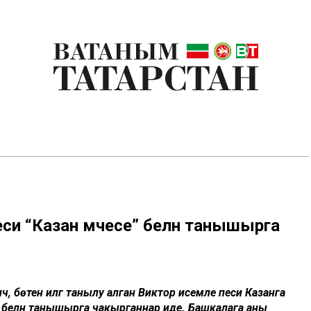
и “Казан мәчесе” белән танышырга
 бөтен илгә танылу алган Виктор исемле песи Казанга
 белән танышырга чакырганнар иде. Башкалага аны