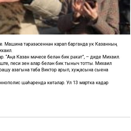
иде. Машина тәрәзәсеннән карап барганда ук Казанның
ихаил.
 “Аңа Казан мәчесе белән бик рәхәт”, – диде Михаил.
те, песи үзен алар белән бик тыныч тотты. Михаил
рашу азагына таба Виктор арып, хуҗасына сыена
ннополис шәһәрендә көтәләр. Ул 13 мартка кадәр