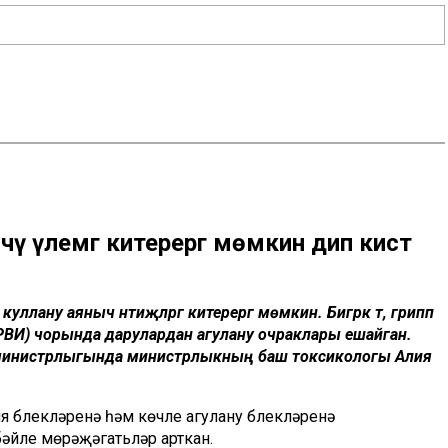
 үлемгә китерергә мөмкин дип кисәтә
ллану аяныч нәтиҗәләргә китерергә мөмкин. Бигрәк тә, грипп
ОРВИ) чорында дарулардан агулану очраклары ешайган.
ау министрлыгында министрлыкның баш токсикологы Алия
я бүлекләренә һәм көчле агулану бүлекләренә
әйле мөрәҗәгатьләр арткан.