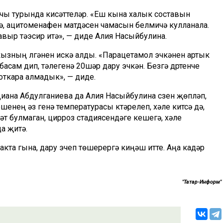
ычы турында кисәттеләр. «Еш кына халык составын
дә, ацитоменафен матдәсен чамасын белмичә кулланала.
авыр тәэсир итә», — диде Алия Насыйбулина.
ызның үлгәнен искә алды. «Парацетамол эчкәнен артык
басам дип, тәүлегенә 20шәр дару эчкән. Безгә дүртенче
коткара алмадык», — диде.
ана Абдулганиева да Алия Насыйбулина сүзен җөпләп,
нең әз генә температурасы күтәрелеп, хәле китсә дә,
мәт булмаган, цирроз стадиясендәге кешегә, хәле
да җитә.
ракта гына, дару эчеп төшерергә киңәш итте. Аңа кадәр
"Татар-Информ"