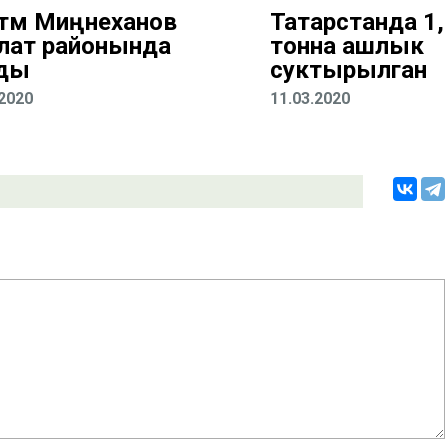
тәм Миңнеханов
Татарстанда 1,
лат районында
тонна ашлык
ды
суктырылган
.2020
11.03.2020