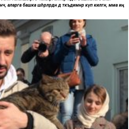
 аларга башка шәһәрләрдән дә тәкъдимнәр күп килгән, әмма иң