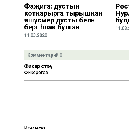
Фаҗига: дустын
Рөс
коткарырга тырышкан
Нур
яшүсмер дусты белән
бул
бергә һәлак булган
11.03
11.03.2020
Комментарий 0
Фикер өстәү
Фикерегез
Исемегез