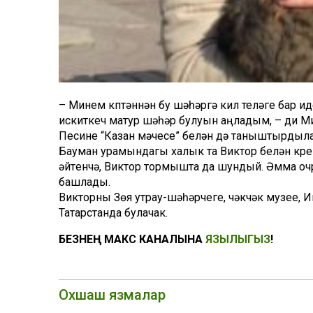
– Минем күптәннән бу шәһәргә килү теләге бар 
искиткеч матур шәһәр булуын аңладым, – ди М
Песине “Казан мәчесе” белән дә таныштырдылар.
Бауман урамындагы халык та Виктор белән күреш
әйтүенчә, Виктор тормышта да шундый. Әмма оч
башлады.
Викторны Зөя утрау-шәһәрчеге, чәкчәк музее, И
Татарстанда булачак.
БЕЗНЕҢ МАКС КАНАЛЫНА
ЯЗЫЛЫГЫЗ
!
Охшаш язмалар