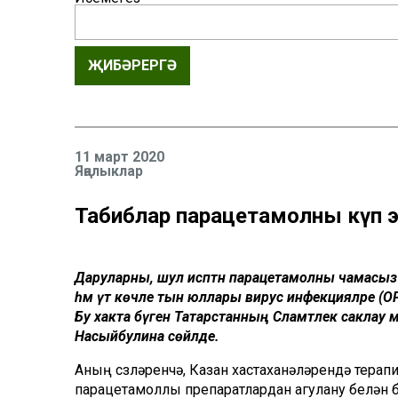
ҖИБӘРЕРГӘ
11 март 2020
Яңалыклар
Табиблар парацетамолны күп эчү
Даруларны, шул исәптән парацетамолны чамасыз ку
һәм үтә көчле тын юллары вирус инфекцияләре (
Бу хакта бүген Татарстанның Сәламәтлек сакл
Насыйбулина сөйләде.
Аның сүзләренчә, Казан хастаханәләрендә терапи
парацетамоллы препаратлардан агулану белән б