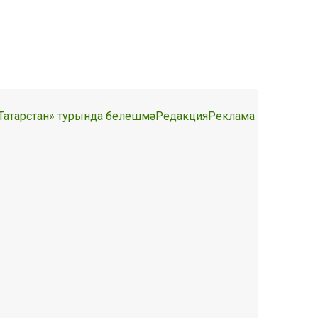
Татарстан» турында белешмә
Редакция
Реклама