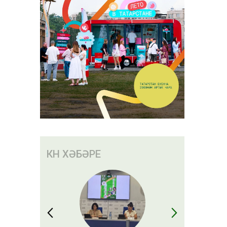
КӨН ХӘБӘРЕ