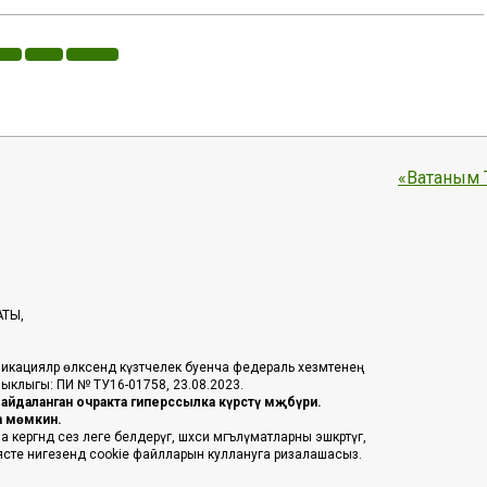
«Ватаным 
АТЫ,
икацияләр өлкәсендә күзәтчелек буенча федераль хезмәтенең
таныклыгы: ПИ № ТУ16-01758, 23.08.2023.
йдаланган очракта гиперссылка күрсәтү мәҗбүри.
га мөмкин.
ргәндә сез әлеге белдерүгә, шәхси мәгълүматларны эшкәртүгә,
әясәте нигезендә cookie файлларын куллануга ризалашасыз.