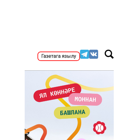
Газетага язылу