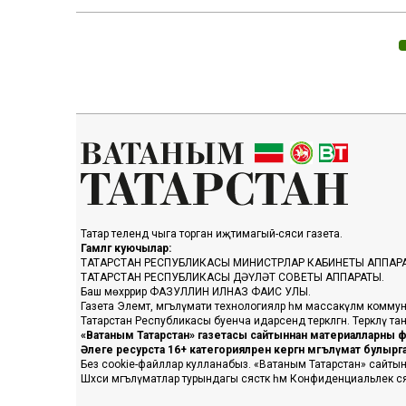
Татар телендә чыга торган иҗтимагый-сәяси газета.
Гамәлгә куючылар:
ТАТАРСТАН РЕСПУБЛИКАСЫ МИНИСТРЛАР КАБИНЕТЫ АППАР
ТАТАРСТАН РЕСПУБЛИКАСЫ ДӘҮЛӘТ СОВЕТЫ АППАРАТЫ.
Баш мөхәррир ФАЗУЛЛИН ИЛНАЗ ФАИС УЛЫ.
Газета Элемтә, мәгълүмати технологияләр һәм массакүләм коммун
Татарстан Республикасы буенча идарәсендә теркәлгән. Теркәлү 
«Ватаным Татарстан» газетасы сайтыннан материалларны фа
Әлеге ресурста 16+ категорияләренә кергән мәгълүмат булыр
Без cookie-файллар кулланабыз. «Ватаным Татарстан» сайтына ке
Шәхси мәгълүматлар турындагы сәясәткә һәм Конфиденциальлек с