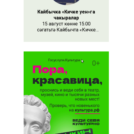
Кайбычка «Кичке уен»га
чакыралар
15 август көнне 15.00
сәгатьтә Кайбычта «Кичке
уен» республика фестивале
узачак. Анда республиканың
Апас, Буа, Арча, Кукмара
кебек унлап районыннан һәм
күрше Чувашия, Мари Эл
республикаларыннан иҗат
коллективлары катнаша.