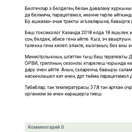
Белгечләр үз белдегең белән дәвалану куркын
да белмичә, парацетамол, икенче төрле әйткән
Бу ашказан-эчәк тракты әгъзаларына, бавырга 
Баш токсиколог Казанда 2018 елда 18 яшьлек к
соң белдек, әбисе генә әйтте. Кыз, эч авыртуын 
тәүлеккә генә килеп эләкте, кызганыч, без аны 
Министрлыкның штаттан тыш баш терапевты Ди
ОРВИ, гриппның сезонлы күтәрелеш чорында кеше
дару эчүен әйтте. Аның сүзләренчә, бавыры сәла
кискенләшеп китү өчен, дүрт төймә парацетамол 
Табиблар, тән температурасы 37,8 тән арткан оч
организм үзе өчен көрәшергә тиеш.
Комментарий 0