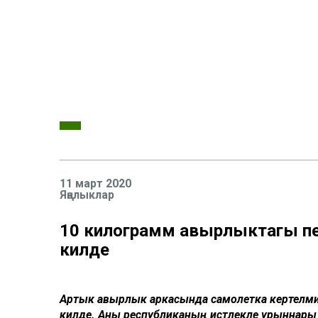
11 март 2020
Яңалыклар
10 килограмм авырлыктагы пес
килде
Артык авырлык аркасында самолетка кертелмичә,
килде. Аны республиканың истәлекле урыннары