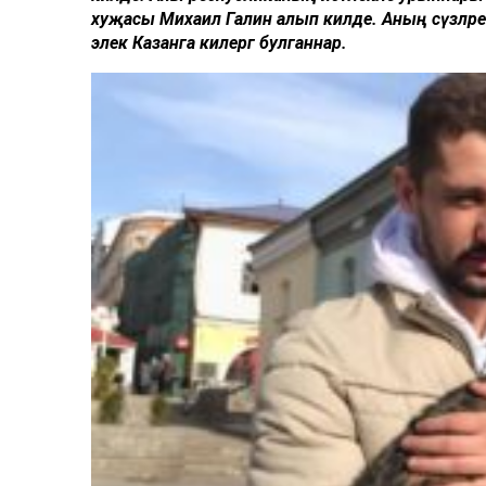
хуҗасы Михаил Галин алып килде. Аның сүзләренчә,
элек Казанга килергә булганнар.