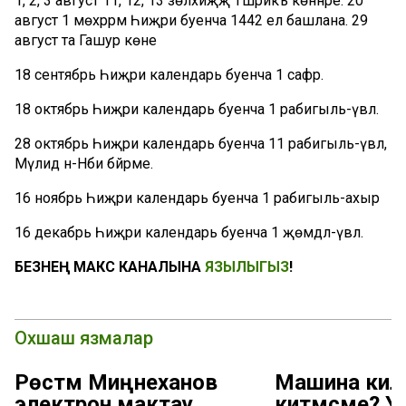
1, 2, 3 август 11, 12, 13 зөлхиҗҗә Тәшрикъ көннәре. 20
август 1 мөхәррәм Һиҗри буенча 1442 ел башлана. 29
август та Гашурә көне
18 сентябрь Һиҗри календарь буенча 1 сафәр.
18 октябрь Һиҗри календарь буенча 1 рабигыль-әүвәл.
28 октябрь Һиҗри календарь буенча 11 рабигыль-әүвәл,
Мәүлид ән-Нәби бәйрәме.
16 ноябрь Һиҗри календарь буенча 1 рабигыль-ахыр
16 декабрь Һиҗри календарь буенча 1 җөмәдәл-әүвәл.
БЕЗНЕҢ МАКС КАНАЛЫНА
ЯЗЫЛЫГЫЗ
!
Охшаш язмалар
Рөстәм Миңнеханов
Машина киле
электрон мактау
китмәсме? 