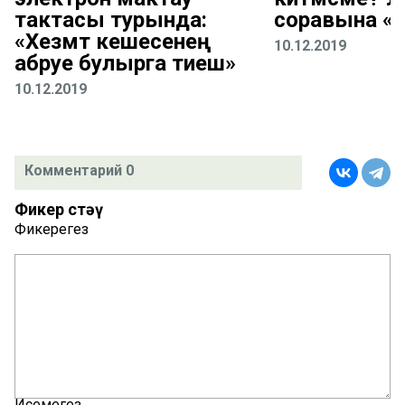
тактасы турында:
соравына «
«Хезмәт кешесенең
10.12.2019
абруе булырга тиеш»
10.12.2019
Комментарий 0
Фикер өстәү
Фикерегез
Исемегез