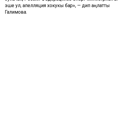
эше ул, апелляция хокукы бар», — дип аңлатты
Галимова.
Комментарий 0
Татар телендә чыга торган иҗтимагый-сәяси газета.
Гамәлгә куючылар:
ТАТАРСТАН РЕСПУБЛИКАСЫ МИНИСТРЛАР КАБИНЕТЫ АППАРАТЫ,
ТАТАРСТАН РЕСПУБЛИКАСЫ ДӘҮЛӘТ СОВЕТЫ АППАРАТЫ.
Баш мөхәррир ФАЗУЛЛИН ИЛНАЗ ФАИС УЛЫ.