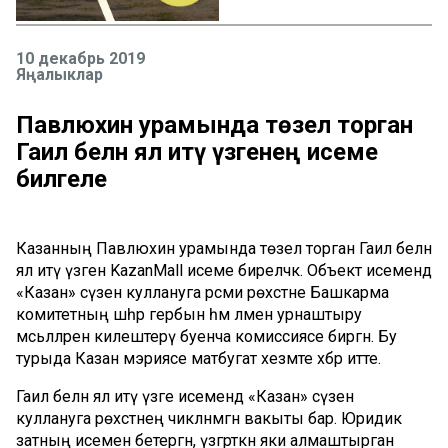
10 декабрь 2019
Яңалыклар
Павлюхин урамында төзелә торган
Гаилә белән ял итү үзәгенең исеме
билгеле
Казанның Павлюхин урамында төзелә торган Гаилә белән
ял итү үзәгенә KazanMall исеме биреләчәк. Объект исемендә
«Казан» сүзен куллануга рәсми рөхсәтне Башкарма
комитетның шәһәр гербын һәм әләмен урнаштыру
мәсьәләләрен килештерү буенча комиссиясе биргән. Бу
турыда Казан мэриясе матбугат хезмәте хәбәр итте.
Гаилә белән ял итү үзәге исемендә «Казан» сүзен
куллануга рөхсәтнең чикләнмәгән вакыты бар. Юридик
затның исемен бетергән, үзгәрткән яки алмаштырган