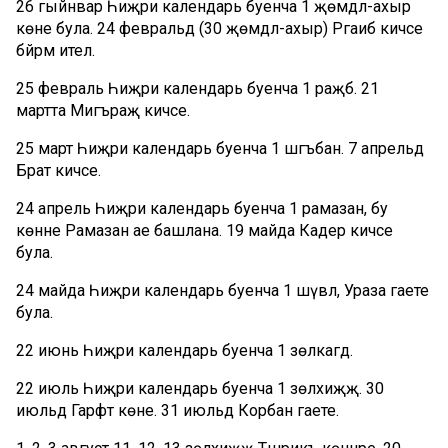
26 гыйнвар Һиҗри календарь буенча 1 җөмәдәл-ахыр
көне була. 24 февральдә (30 җөмәдәл-ахыр) Рәгаиб кичәсе
бәйрәм ителә.
25 февраль Һиҗри календарь буенча 1 раҗәб. 21
мартта Мигъраҗ кичәсе.
25 март Һиҗри календарь буенча 1 шәгъбан. 7 апрельдә
Бәраәт кичәсе.
24 апрель Һиҗри календарь буенча 1 рамазан, бу
көнне Рамазан ае башлана. 19 майда Кадер кичәсе
була.
24 майда Һиҗри календарь буенча 1 шәүвәл, Ураза гаете
була.
22 июнь Һиҗри календарь буенча 1 зөлкагдә.
22 июль Һиҗри календарь буенча 1 зөлхиҗҗә. 30
июльдә Гарәфәт көне. 31 июльдә Корбан гаете.