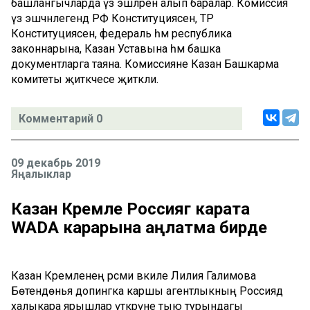
башлангычларда үз эшләрен алып баралар. Комиссия
үз эшчәнлегендә РФ Конституциясенә, ТР
Конституциясенә, федераль һәм республика
законнарына, Казан Уставына һәм башка
документларга таяна. Комиссияне Казан Башкарма
комитеты җитәкчесе җитәкли.
Комментарий 0
09 декабрь 2019
Яңалыклар
Казан Кремле Россиягә карата
WADA карарына аңлатма бирде
Казан Кремленең рәсми вәкиле Лилия Галимова
Бөтендөнья допингка каршы агентлыкның Россиядә
халыкара ярышлар үткәрүне тыю турындагы