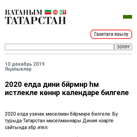
Газетага язылу
ЭЗЛӘҮ
10 декабрь 2019
Яңалыклар
2020 елда дини бәйрәмнәр һәм
истәлекле көннәр календаре билгеле
2020 елда узачак мөселман бәйрәмнәре билгеле. Бу
турыда Татарстан мөселманнары Диния нәзарәте
сайтында хәбәр ителә.