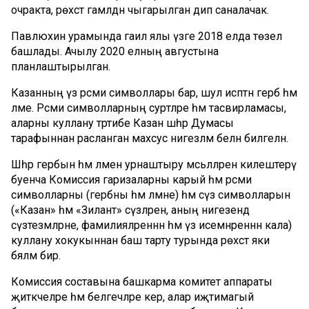
очракта, рөхсәт гамәлдән чыгарылган дип саналачак.
Павлюхин урамында гаилә ялы үзәге 2018 елда төзелә
башлады. Ачылу 2020 елның августына
планлаштырылган.
Казанның үз рәсми символлары бар, шул исәптән герб һәм
әләме. Рәсми символларның сурәтләре һәм тасвирламасы,
аларны куллану тәртибе Казан шәһәр Думасы
тарафыннан расланган махсус нигезләмә белән билгеләнә.
Шәһәр гербын һәм әләмен урнаштыру мәсьәләләрен килештерү
буенча Комиссия гаризаларны карый һәм рәсми
символларны (гербны һәм әләмне) һәм сүз символларын
(«Казан» һәм «Зилант» сүзләрен, аның нигезендә
сүзтезмәләрне, фамилияләреннән һәм үз исемнәреннән кала)
куллану хокукыннан баш тарту турында рөхсәт яки
бәяләмә бирә.
Комиссия составына башкарма комитет аппараты
җитәкчеләре һәм белгечләре керә, алар иҗтимагый