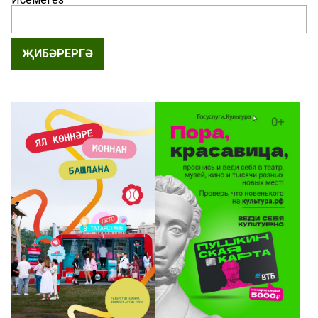
ҖИБӘРЕРГӘ