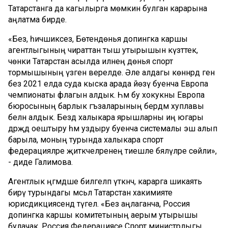
Татарстанга да кагылырга мөмкин булган карарына
аңлатма бирде.
«Без, һичшиксез, Бөтендөнья допингка каршы
агентлыгының чираттан тыш утырышын күзәттек,
чөнки Татарстан асылда илнең дөнья спорт
тормышының үзәгенә әверелде. Әле алдагы көннәрдә генә
без 2021 елда суда кыска арада йөзү буенча Европа
чемпионаты флагын алдык. Һәм бу хокукны Европа
бюросының барлык әгъзаларының бердәм хуплавы
белән алдык. Бездә халыкара ярышларны иң югары
дәрәҗәдә оештыру һәм уздыру буенча системалы эш алып
барыла, моның турында халыкара спорт
федерацияләре җитәкчеләренең тиешле бәяләүләре сөйли»,
- диде Галимова.
Агентлык әңгәмәдәше билгеләп үткәнчә, карарга шикаять
бирү турындагы мәсьәлә Татарстан хакимияте
юрисдикциясендә түгел. «Без аңлаганча, Россия
допингка каршы комитетының аерым утырышы
булачак, Россия Федерациясе Спорт министрлыгы