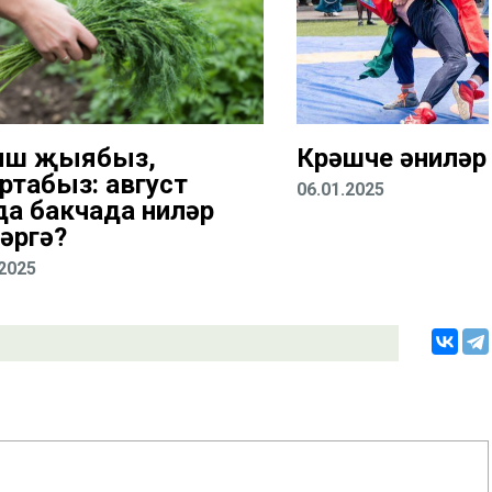
ыш җыябыз,
Көрәшче әниләр
ртабыз: август
06.01.2025
да бакчада ниләр
әргә?
.2025