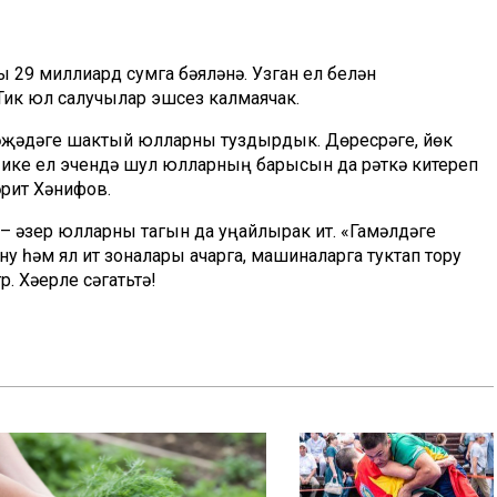
ы 29 миллиард сумга
бәяләнә
. Узган ел белән
Тик юл салучылар эшсез калмаячак.
рәҗәдәге шактый
юлларны туздырдык. Дөресрәге, йөк
-
ике ел эчендә шул юлларның барысын да рәткә китереп
әрит
Хәнифов
.
– әзер юлларны тагын да уңайлырак итү. «
Гамәлдәге
ну һәм ял итү зоналары ачарга, машиналарга туктап тору
р. Хәерле сәгатьтә!