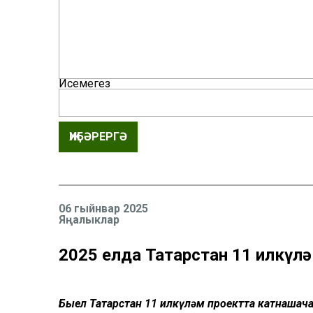
Исемегез
ҖИБӘРЕРГӘ
06 гыйнвар 2025
Яңалыклар
2025 елда Татарстан 11 илкүл
Быел Татарстан 11 илкүләм проектта катнашач