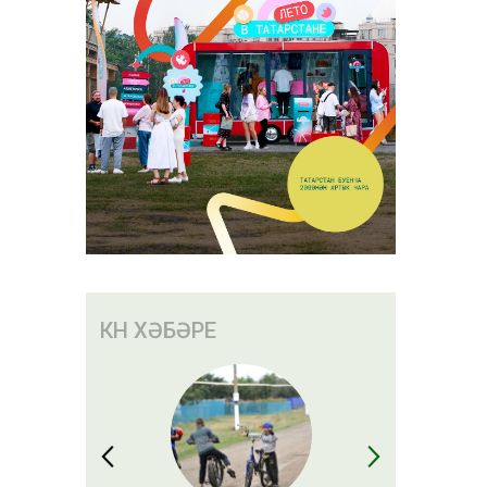
КӨН ХӘБӘРЕ