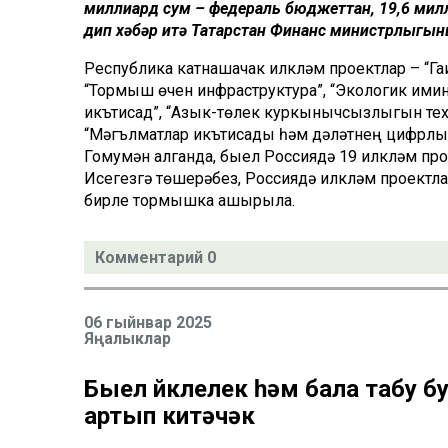
миллиард сум – федераль бюджеттан, 19,6 милл
дип хәбәр итә Татарстан Финанс министрлыгыны
Республика катнашачак илкүләм проектлар – “Га
“Тормыш өчен инфраструктура”, “Экологик имин
икътисад”, “Азык-төлек куркынычсызлыгын техн
“Мәгълүматлар икътисады һәм дәүләтнең цифрл
Гомумән алганда, быел Россиядә 19 илкүләм про
Исегезгә төшерәбез, Россиядә илкүләм проект
бирле тормышка ашырыла.
Комментарий 0
06 гыйнвар 2025
Яңалыклар
Быел йөклелек һәм бала табу б
артып китәчәк