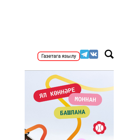
Газетага язылу