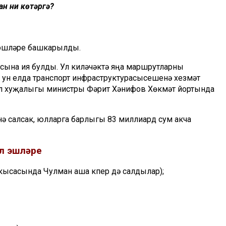
ан ни көтәргә?
эшләре башкарылды.
асына
ия булды. У
л киләчәктә яңа маршрутларны
 ун елда транспорт
инфраструктурасы
үсешенә хезмәт
 юл хуҗалыгы министры Фәрит
Хәнифов
Хөкүмәт й
ортында
ә салсак, юлларга барлыгы 83 миллиард сум акча
юл эшләре
кысасында Чулман аша күпер дә салдылар);