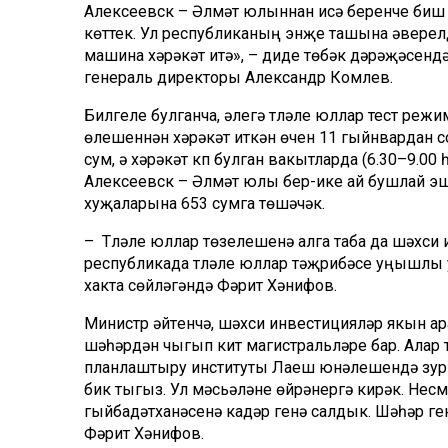
Алексеевск –
Әлмәт
юлыннан
исә
беренче биш
көттек. Ул республиканың энҗе ташына әверелд
машина хәрәкәт итә»
, – диде төбәк дәрәҗәсендәг
генераль директо
ры Александр
Комлев
.
Билгеле булганча, әлегә түләүле юллар тест ре
өлешеннән хәрәкәт иткән өчен 11 гыйнвардан со
сум, ә хәрәкәт күп булган вакытларда
(6.30–9.00 
Алексеевск – Әлмәт юлы бер-
ике ай бушлай э
хуҗаларына 653 сумга төшәчәк.
– Түләүле юллар төзелешенә алга таба да шәхс
республикада түләүле юллар тәҗрибәсе
уңышлы
хакта сөйләгәндә Фәрит
Хәнифов
.
Министр әйтүенчә,
шәхси инвестицияләр якын ара
шәһәрдән чыгып китү магистральләре бар. Алар т
планлаштыру институты Лаеш
юнәлешендә
зур
бик тыгыз. Ул мәсьәләне өйрәнергә кирәк.
Несм
гыйбадәтханәсенә кадәр генә салдык.
Шәһәр
ге
Фәрит
Хәнифов
.