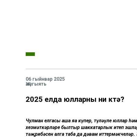
06 гыйнвар 2025
Җәмгыять
2025 елда юлларны ни көтә?
Чулман елгасы аша яңа күпер, түләүле юллар һә
хезмәткәрләре былтыр
шаккатар
лык
итеп эшлә
тәҗрибәсен алга таба да
дәвам иттермәкчеләр.