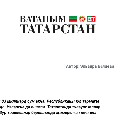
Эльвира Вәлиева
м 83 миллиард сум акча. Республиканың юл тармагы
де. Үзләренә дә ошаган. Татарстанда түләүле юллар
 Зур
төзелешләр
барышында
җимерелгән
кечкенә