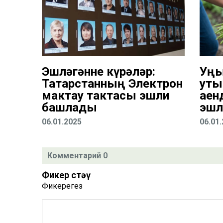
Эшләгәнне күрәләр:
Уң
Татарстанның Электрон
уты
мактау тактасы эшли
аен
башлады
эшл
06.01.2025
06.01
Комментарий 0
Фикер өстәү
Фикерегез