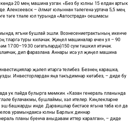
 көндә
20
мең
машина
узган
.
«
Без бу юлны 15 елдан артык
е. Алексеевск – Әлмәт юлыннан тәүлегенә уртача 5,5 мең
е тәүге түләүле юл турында «
Автострада»
оешмасы
жимында, ягъни бушлай эшли.
Вознесение
трактының икенче
ң түләргә туры киләчәк. Җиңел машиналар өчен ул – 90
һәм 17.00–19.30 сәгатьләрдә)
150 сум тәшкил итәчәк.
шләячәк, дип фаразлана. Аннары исә ул җиңел машина
и инвестицияләр җәлеп
итәргә телибез. Безнең карашка,
узды. Инвесторлардан яңа тәкъдимнәр көтәбез, – диде бу
да ук пәйда булырга мөмкин. «
Казан генераль план
ында
үләүле булачакмы,
бушлаймы
, хәл ителер. Киңлекләрне
 эш башкарды инде. Дәрвишләр бистәсе ягына таба юл да
елов
урамында
исә юлны Барлык диннәр
нераль
планы
буенча
аны
дәвам
иттерү
каралган
»
, –
диде