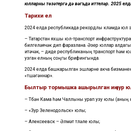
юлларны төзәтергә дә вәгъдә иттеләр. 2025 елд
Тарихи ел
2024 елда республикада рекордлы
күләмдә юл 
– Татарстан яхшы юл-транспорт
инфраструктур
билгелә
ячәк дип фаразлана. Әзер юллар алдагы
итәчәк, – диде республиканың транспорт һәм
узган елның соңгы
брифингында
.
2024
елда башкарылган эшләрне акча бизмәнен
«
түшәгәннәр»
.
Былтыр тормышка
ашырылган
иң зур 
– Түбән Кама һәм Чаллыны урап узу юлы (аның 
– «
Зур
Зеленодольск
»
юлы;
– Ал
ексеевск – Әлмәт түләүле юлы;