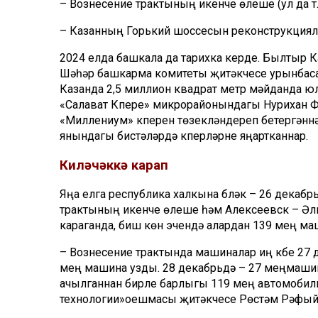
–
Вознесение
трактының икенче өлеше (ул да түл
– Казанның Горький шоссесын реконструкциялә
2024 елда башкала да тарихка керде. Былтыр 
Шәһәр башкарма комитеты җитәкче
се урынбас
Казанда 2,5 миллион квадрат метр мәйданда ю
«Салават К
үпере»
микрорайонын
дагы Нурихан 
«
Миллениум
»
кү
перен
төзекләндереп
бетергәннә
янындагы бистәләрдә күперләрне
яңартканнар
.
Киләчәккә карап
Яңа елга республика халкына бүләк – 26 декабр
трактының икенче
өлеше
һәм Алексеевск – Әл
караганда, биш көн эчендә алардан 139 мең ма
–
Вознесение
трактында
машиналар
иң
күбе
27
мең
машина
узды
. 28
декабрьдә
–
27
мең
машин
ачылганнан
бирле
барлыгы
119
мең
автомоби
технологии
»
оешмасы
җитәкчесе
Рөстәм
Рәфый