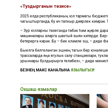
«
Туздырганын
төзисе»
2025 елда республиканың юл тармагы бюджет
чагыштырганда, бу
өч
тапкыр диярлек кимрәк. 
– Зур юлларны төзегәндә төбәк һәм җирле дә
машиналары аларга шактый зыян китерде. Бер
бете
рергә кирәк. Бу – бик күләмле эш, – диде Ф
Быелга билгеләнгән эшнең тагын бер
юнәлеше
трассаларда яңа ягулык салу станцияләре, тукла
урынна
ры булдырырга те
либез»
, – диде минист
БЕЗНЕҢ МАКС КАНАЛЫНА
ЯЗЫЛЫГЫЗ
!
Охшаш язмалар