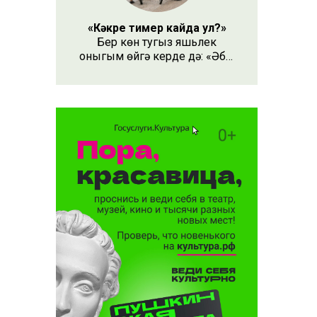
«Кәкре тимер кайда ул?»
Бер көн тугыз яшьлек
оныгым өйгә керде дә: «Әби,
безнең кәкре тимер кайда
ул?» – дип сорады.