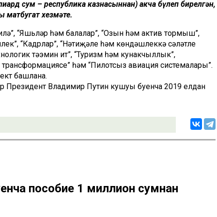
иард сум – республика казнасыннан) акча бүлеп бирелгән,
ң матбугат хезмәте.
илә”, “Яшьләр һәм балалар”, “Озын һәм актив тормыш”,
лек”, “Кадрлар”, “Нәтиҗәле һәм көндәшлеккә сәләтле
ологик тәэмин итү”, “Туризм һәм кунакчыллык”,
ы трансформациясе” һәм “Пилотсыз авиация системалары”.
ект башлана.
лар Президент Владимир Путин кушуы буенча 2019 елдан
уенча пособие 1 миллион сумнан