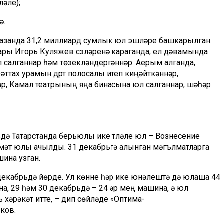
әүле);
ү.
Казанда 31,2 миллиард
сумлык
юл эшләре башкарылган.
ары Игорь
Куляжев
сүзләренә караганда, ел дәвамында
л салганнар һәм
төзекләндергәннәр
. Аерым алганда,
Фәттах урамын
дүрт полосалы итеп
киңәйткәннәр
,
р, Камал театрының яңа бинасына юл салганнар, шәһәр
ьдә Татарстанда берьюлы ике түләүле юл –
Вознесение
мәт юлы ачылды. 31 декабрьгә
алынган
мәгълүматларга
шина узган.
декабрьдә
йөрде
.
Ул
көнне
һәр
ике
юнәлештә
дә
юл
аша
44
а, 29
һәм
30
декабрьдә
–
24
әр
мең
машина, ә
юл
ль
хәрәкәт итте
,
–
дип
сөйләде
«
Оптима
-
ков
.