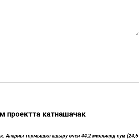
әм проектта катнашачак
ак. Аларны тормышка ашыру өчен 44,2 миллиард сум (24,6