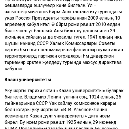
оешмаларда эшләүчеләр көне билгеләнә. Ул –
чагыштырмача яшь бәйрәм. Аны тантана итү турындагы
указ Россия Президенты тарафыннан 2009 елның 10
апрелендә кабул ителә. Ә бәйрәм рәсми рәвештә 2010 елдан
билгеләнеп үтә башлый. Аны билгеләү датасы итеп 29
июньнең сайлануы да очраклы түгел. 1941 елның нәкъ
шушы көнендә СССР Халык Комиссарлары Советы
партия һәм совет оешмаларына фашистлар яулап алган
территорияләрдә партизан отрядлары һәм диверсион
төркемнәр хәрәкәтен җәелдерү турында махсус директива
кабул итә.
Казан университеты
Уку йорты тарихи яктан «Казан университеты» буларак
билгеле. Владимир Ленин үлгәннән соң, 1924 елның 26
гыйнварында СССР Үзәк сайлау комиссиясе карары
белән югары уку йортына «В. И. Ульянов-Ленин
исемендәге Казан дәүләт университеты» дигән исем
бирелә. Бу исем рәсми рәвештә 1925 елның 29 июнендә
ВЦИК Президиумы тарафыннан раслана. Бу исемне