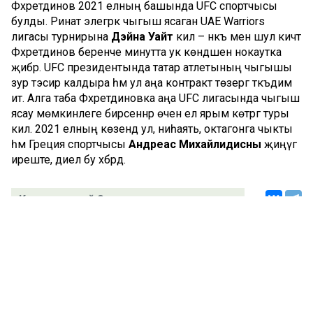
Фәхретдинов 2021 елның башында UFC спортчысы
булды. Ринат элегрәк чыгыш ясаган UAE Warriors
лигасы турнирына
Дэйна Уайт
килә – нәкъ менә шул кичтә
Фәхретдинов беренче минутта ук көндәшен нокаутка
җибәрә. UFC президентында татар атлетының чыгышы
зур тәэсир калдыра һәм ул аңа контракт төзергә тәкъдим
итә. Алга таба Фәхретдиновка аңа UFC лигасында чыгыш
ясау мөмкинлеге бирсеннәр өчен ел ярым көтәргә туры
килә. 2021 елның көзендә ул, ниһаять, октагонга чыкты
һәм Греция спортчысы
Андреас Михайлидисны
җиңүгә
иреште, диелә бу хәбәрдә.
Комментарий 0