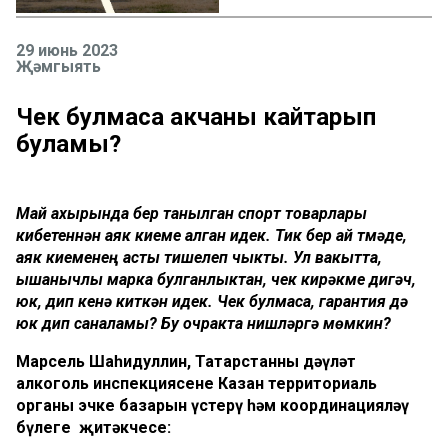
29 июнь 2023
Җәмгыять
Чек булмаса акчаны кайтарып
буламы?
Май ахырында бер танылган спорт товарлары
кибетеннән аяк киеме алган идек. Тик бер ай үтмәде,
аяк киеменең асты тишелеп чыкты. Ул вакытта,
ышанычлы марка булганлыктан, чек кирәкме дигәч,
юк, дип кенә киткән идек. Чек булмаса, гарантия дә
юк дип саналамы? Бу очракта нишләргә мөмкин?
Марсель Шаһидуллин, Татарстанның дәүләт
алкоголь инспекциясенең Казан территориаль
органы эчке базарын үстерү һәм координацияләү
бүлеге җитәкчесе: