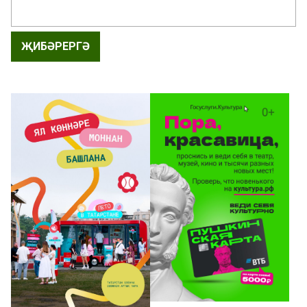
ҖИБӘРЕРГӘ