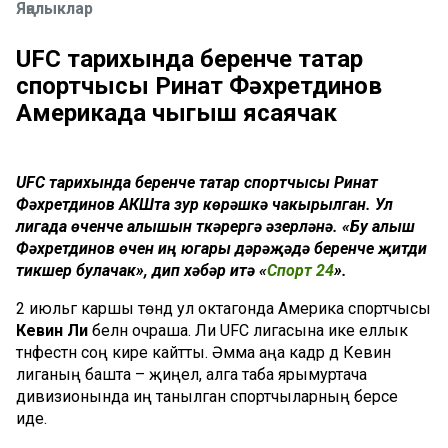
Яңалыклар
UFC тарихында беренче татар
спортчысы Ринат Фәхретдинов
Америкада чыгыш ясаячак
UFC тарихында беренче татар спортчысы Ринат
Фәхретдинов АКШта зур көрәшкә чакырылган. Ул
лигада өченче алышын үткәрергә әзерләнә. «Бу алыш
Фәхретдинов өчен иң югары дәрәҗәдә беренче җитди
тикшерү булачак», дип хәбәр итә «
Спорт 24
».
2 июльгә каршы төндә ул октагонда Америка спортчысы
Кевин Ли
белән очраша. Ли UFC лигасына ике еллык
тәнәфестән соң кире кайтты. Әмма аңа кадәр дә Кевин
лиганың башта – җиңел, алга таба ярымуртача
дивизионында иң танылган спортчыларның берсе
иде.