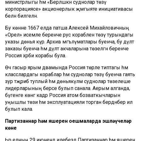
министрлыгы һәм «Берләшкән суднолар төзү
корпорациясе» акционерлык җәмгыяте инициативасы
белән билгеләнә.
Бу көнне 1667 елда патша Алексей Михайловичның
«Орел» исемле беренче рус кораблен төзү турындагы
указы дөнья күрә. Архив мәгълүматлары буенча, бу дәүләт
заказы буенча һәм дәүләт акчаларына төзелгән беренче
Россия хәрби корабы була.
Өч гасыр ярым дәвамында Россия төрле типтагы һәм
класслардагы кораблар һәм суднолар төзү буенча гаять
зур тәҗрибә туплый һәм дөньякүләм суднолар төзелеше
лидерларының берсе булып санала. Аерым алганда,
бүгенге көнгә кадәр Россия атом бозваткычларын
уңышлы төзи һәм эксплуатацияли торган бердәнбер ил
булып кала.
Партизаннар һәм яшерен оешмаларда эшләүчеләр
көне
Һәр елның 29 июнендә илебездә Партизаннар һәм яшерен