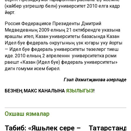
(кайбер үзгәрешләр белән) университет 2010 елга кадәр
йөртә.
Россия Федерациясе Президенты Дмитрий
Медведевның 2009 елның 21 октябрендәге указына
ярашлы итеп, Казан университеты базасында Казан
Идел буе федераль округының үзәк югары уку йорты
— Идел буе федераль университеты төзелергә тиеш
иде. 2010 елның 2 апреленнән университетка рәсми
рәвештә «Казан (Идел буе) федераль университеты»
дигән гомуми исем бирелә.
Гүзәл Әхмәтҗанова әзерләде
БЕЗНЕҢ МАКС КАНАЛЫНА
ЯЗЫЛЫГЫЗ
!
Охшаш язмалар
Табиб: «Яшьлек сере –
Татарстанд