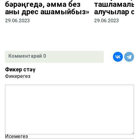
бәрәңгедә, әмма без
ташламалы 
аны дөрес ашамыйбыз»
алучылар с
29.06.2023
29.06.2023
Комментарий 0
Фикер өстәү
Фикерегез
Исемегез