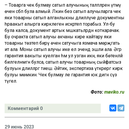
– Товарга чек булмау сатып алучының таләпләрен үтәмәү
өчен сәбәп була алмый. Ләкин без сатып алучыларга чек
яки товарны сатып алганлыкны дәлилләүче документны
һәрвакыт алырга кирәклеген искәртеп торабыз. Ул-бу
була калса, документ артык мәшәкатьләрдән коткарачак.
Бу очракта сатып алучы акчаны кире кайтару яки
товарны төзәтеп бирү өчен сатучыга язмача мөрәҗәгать
итә ала. Моны сатып алучы ике ел эчендә эшли ала. Әгәр
гарантия вакыты куелган һәм ул узган икән, яки бөтенләй
билгеләнмәгән булса, сатып алучы товарның сыйфатсыз
булуын дәлилләргә тиеш. Әйтик, экспертиза үткәрергә кирәк
булуы мөмкин. Чек булмау әле гарантия юк дигән сүз
түгел.
Фото:
maviko.ru
Комментарий 0
29 июнь 2023