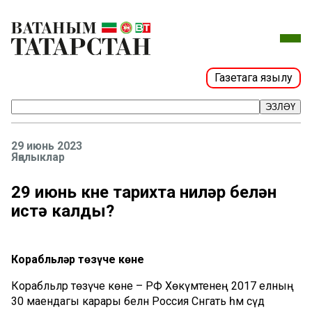
Газетага язылу
ЭЗЛӘҮ
29 июнь 2023
Яңалыклар
29 июнь көне тарихта ниләр белән
истә калды?
Корабльләр төзүче көне
Корабльләр төзүче көне – РФ Хөкүмәтенең 2017 елның
30 маендагы карары белән Россия Сәнәгать һәм сәүдә