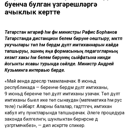
буенча булган үзгәрешләргә
ачыклык кертте
Татарстан мәгариф һәм фән министры Рафис Борһанов
Татарстанда дистанцион белем бирүне оештыру, мәктәп
укучылары төп һәм бердәм дәүләт имтиханнарын кайда
тапшыруы, эшнең яңа формасының педагогларның
хезмәт хакы һәм белем бирүнең сыйфатына нинди
йогынты ясавы турында сөйләде. Министр Андрей
Кузьминга интервью бирде.
«Май аенда дәресләр тәмамланачак. 8 июньдә
республикада — беренче бердәм дәүләт имтиханы, ә
9 июньдә беренче төп дәүләт имтиханы узачак. Төп дәүләт
имтиханы быел ике төп сынаудан (математика һәм рус
теле) гыйбарәт. Аларны балалар, гадәттәгечә, имтихан
кабул итү пунктларында тапшырачак. Әлеге процедура
законда билгеләнгән, шунлыктан бернәрсәне дә
үзгәртмәячәкбез», — дип искәртте спикер.