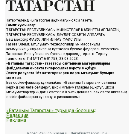
Татар телендә чыга торган иҗтимагый-сәяси газета.
Гамәлгә куючылар:
ТАТАРСТАН РЕСПУБЛИКАСЫ МИНИСТРЛАР КАБИНЕТЫ АППАРАТЫ,
ТАТАРСТАН РЕСПУБЛИКАСЫ ДӘҮЛӘТ СОВЕТЫ АППАРАТЫ.
Баш мөхәррир ФАЗУЛЛИН ИЛНАЗ ФАИС УЛЫ.
Газета Элемтә, мәгълүмати технологияләр һәм массакүләм
коммуникацияләр өлкәсендә күзәтчелек буенча федераль хезмәтенең
Татарстан Республикасы буенча идарәсендә теркәлгән. Теркәлү
таныклыгы: ПИ № ТУ16-01758, 23.08.2023.
«Ватаным Татарстан» газетасы сайтыннан материалларны
файдаланган очракта гиперссылка күрсәтү мәҗбүри.
Әлеге ресурста 16+ категорияләренә кергән мәгълүмат булырга
мөмкин.
Без cookie-файллар кулланабыз. «Ватаным Татарстан» сайтына
кергәндә сез әлеге белдерүгә, шәхси мәгълүматларны эшкәртүгә, Шәхси
мәгълүматлар турындагы сәясәткә һәм Конфиденциальлек сәясәте нигезендә
cookie файлларын куллануга ризалашасыз.
«Ватаным Татарстан» турында белешмә
Редакция
Реклама
Адрес: 420066, Казан ш., Декабристлар ур., 2 й.