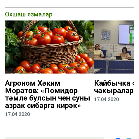
Охшаш язмалар
Агроном Хәким
Кайбычка «К
Моратов: «Помидор
чакыралар
тәмле булсын өчен суны
17.04.2020
азрак сибәргә кирәк»
17.04.2020