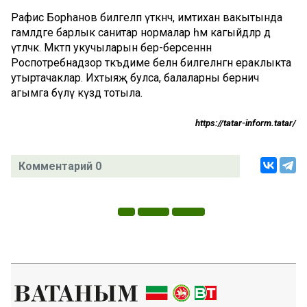
Рафис Борһанов билгеләп үткәнчә, имтихан вакытында
гамәлдәге барлык санитар нормалар һәм кагыйдәләр дә
үтәләчәк. Мәктәп укучыларын бер-берсеннән
Роспотребнадзор тәкъдиме белән билгеләнгән ераклыкта
утыртачаклар. Ихтыяҗ булса, балаларны берничә
агымга бүлү күздә тотыла.
https://tatar-inform.tatar/
Комментарий 0