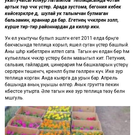
укытучысы Илнур Латыйпов теплицасында 40тан
артык төр чәчәк үстерә. Арада эустома, бегония кебек
көйсезрәкләре дә, шулай ук талымчан булмаган
бальзамин, яраннар да бар. Егетнең чәчәкләрен эзләп,
күрше тирә-тирә районнардан да киләләр икән.
Ун ел укытучы булып эшләгән егет 2011 елда бәрәңге
бакчасында теплица корып, яшел суган үстерә башлый.
Аны шәһәр кибетләренә илтеп сата. Тагын өч елдан бер һәм
күпьеллык чәчәкләр үстерү белән мавыгып китә. Петуния,
сальвия, гайлардия, цинерария һәм башкаларын үстерү
серләренә төшенгәч, әкренләп бүлмә гөлләренә күчә. Ике зур
теплица корган. Анда кыярга да урын бар. Апрель
башында аның уңышы өлгерә. Ачык грунтта пекин
кәбестәсе утырта. Әле тагын ике зур теплица төзү белән
мәшгуль.