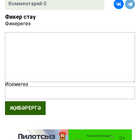
Комментарий 0
Фикер өстәү
Фикерегез
Исемегез
ҖИБӘРЕРГӘ