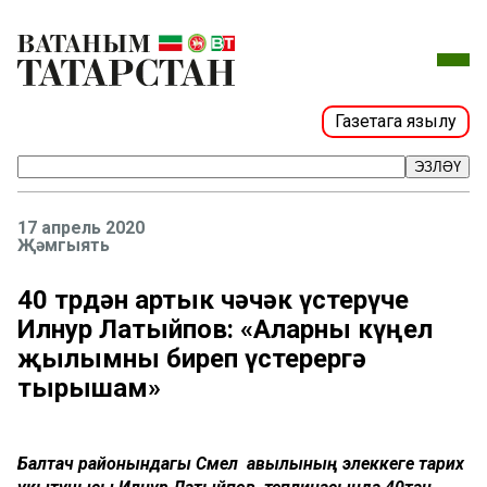
Газетага язылу
ЭЗЛӘҮ
17 апрель 2020
Җәмгыять
40 төрдән артык чәчәк үстерүче
Илнур Латыйпов: «Аларны күңел
җылымны биреп үстерергә
тырышам»
Балтач районындагы Смәел авылының элеккеге тарих