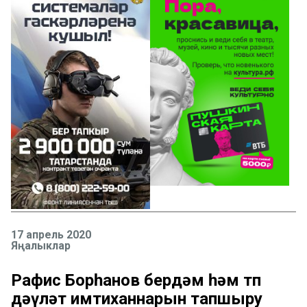
17 апрель 2020
Яңалыклар
Рафис Борһанов бердәм һәм төп
дәүләт имтиханнарын тапшыру