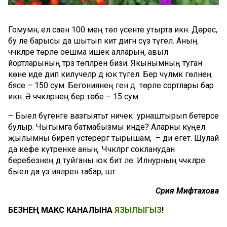
Гомумән, ел саен 100 мең төп үсенте утырта икән. Дөрес,
бу әле барысы да шытып китә дигән сүз түгел. Аның
чәчәкләре төрле оешма ишек алларын, авыл
йортларының тәрәзә төпләрен бизи. Якынымның туган
көне иде дип килүчеләр дә юк түгел. Бер чүлмәк гөлнең
бәясе – 150 сум. Бегониянең генә дә төрле сортлары бар
икән. Ә чәчәкләрнең бер төбе – 15 сум.
– Быел бүгенге вазгыятьтә ничек урнаштырып бетерәсе
булыр. Чыгымга батмабызмы инде? Аларны күңел
җылымны биреп үстерергә тырышам, – ди егет. Шулай
да кәефе күтәренке аның. Чәчәкләргә сокланудан
беребезнең дә туйганы юк бит әле. Илнурның чәчәкләре
быел да үз ияләрен табар, шәт.
Сәрия Мифтахова
БЕЗНЕҢ МАКС КАНАЛЫНА
ЯЗЫЛЫГЫЗ
!