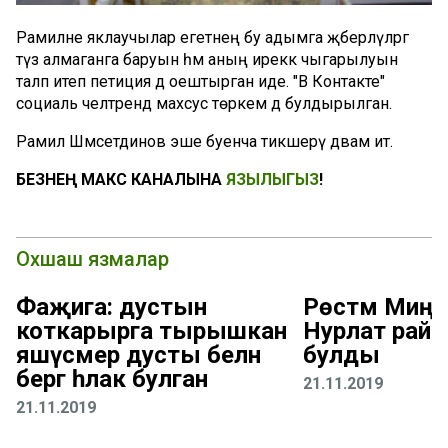
Рамилне яклаучылар егетнең бу адымга җәберләүләргә
түзә алмаганга баруын һәм аның иреккә чыгарылуын
таләп итеп петиция дә оештырган иде. "В Контакте"
социаль челтәрендә махсус төркем дә булдырылган.
Рамил Шәмсетдинов эше буенча тикшерү дәвам итә.
БЕЗНЕҢ МАКС КАНАЛЫНА
ЯЗЫЛЫГЫЗ
!
Охшаш язмалар
Фаҗига: дустын
Рөстәм Миңн
коткарырга тырышкан
Нурлат рай
яшүсмер дусты белән
булды
бергә һәлак булган
21.11.2019
21.11.2019