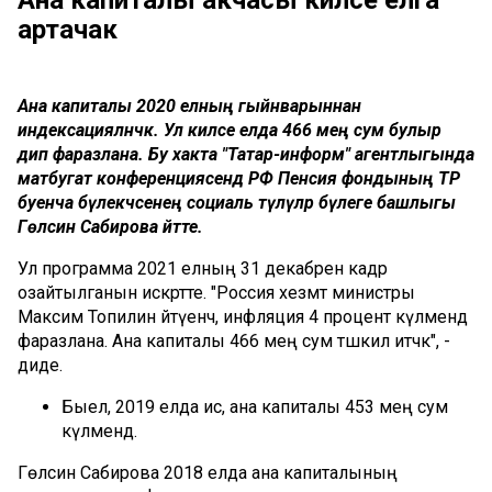
артачак
Ана капиталы 2020 елның гыйнварыннан
индексацияләнәчәк. Ул киләсе елда 466 мең сум булыр
дип фаразлана. Бу хакта "Татар-информ" агентлыгында
матбугат конференциясендә РФ Пенсия фондының ТР
буенча бүлекчәсенең социаль түләүләр бүлеге башлыгы
Гөлсинә Сабирова әйтте.
Ул программа 2021 елның 31 декабренә кадәр
озайтылганын искәртте. "Россия хезмәт министры
Максим Топилин әйтүенчә, инфляция 4 процент күләмендә
фаразлана. Ана капиталы 466 мең сум тәшкил итәчәк", -
диде.
Быел, 2019 елда исә, ана капиталы 453 мең сум
күләмендә.
Гөлсинә Сабирова 2018 елда ана капиталының