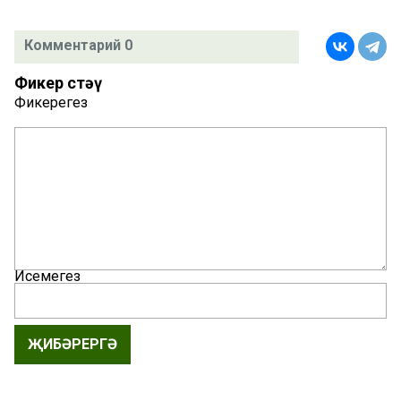
Комментарий 0
Фикер өстәү
Фикерегез
Исемегез
ҖИБӘРЕРГӘ