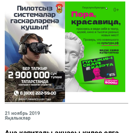
21 ноябрь 2019
Яңалыклар
Ана капиталы акчасы киләсе елга