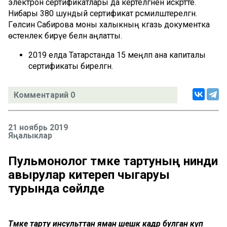
электрон сертификатлары да кертелгәнен искәртте.
Нибары 380 шундый сертификат рәсмиләштерелгән.
Гөлсинә Сабирова моны халыкның кәгазь документка
өстенлек бирүе белән аңлатты.
2019 елда Татарстанда 15 меңләп ана капиталы
сертификаты бирелгән.
Комментарий 0
21 ноябрь 2019
Яңалыклар
Пульмонолог тәмәке тартуның нинди
авырулар китереп чыгаруы
турында сөйләде
Тәмәке тарту инсульттан яман шешкә кадәр булган күп