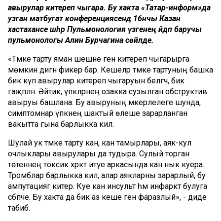
авырулар китереп чыгара. Бу хакта «Татар-информ»да
узган матбугат конференциясендә 16нчы Казан
хастаханәсе шәһәр Пульмонология үзәгенең әйдәп баручы
пульмонологы Алинә Бурчагина сөйләде.
«Тәмәке тарту яман шешне генә китереп чыгарырга
мөмкин дигән фикер бар. Кешеләр тәмәке тартуның башка
бик күп авырулар китереп чыгаруын белгәч, бик
гаҗәпләнә. Әйтик, үпкәләрнең озакка сузылган обструктив
авыруы башлана. Бу авыруның мәкерлелеге шунда,
симптомнар үпкәнең шактый өлеше зарарланган
вакытта гына барлыкка килә.
Шулай ук тәмәке тарту кан, кан тамырлары, аяк-кул
очлыклары авырулары да тудыра. Сулый торган
төтеннең токсик хәрәкәт итүе аркасында кан нык куера.
Тромблар барлыкка килә, алар аякларны зарарлый, бу
ампутациягә китерә. Куе кан инсульт һәм инфаркт булуга
сәбәпче. Бу хакта да бик аз кеше генә фаразлый», - диде
табиб.