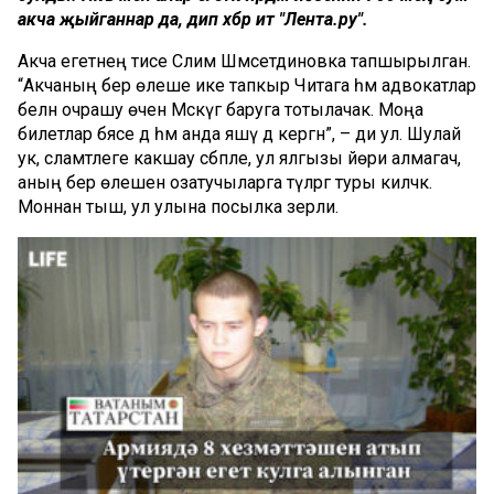
акча җыйганнар да, дип хәбәр итә "Лента.ру".
Акча егетнең әтисе Сәлим Шәмсетдиновка тапшырылган.
“Акчаның бер өлеше ике тапкыр Читага һәм адвокатлар
белән очрашу өчен Мәскәүгә баруга тотылачак. Моңа
билетлар бәясе дә һәм анда яшәү дә кергән”, – ди ул. Шулай
ук, сәламәтлеге какшау сәбәпле, ул ялгызы йөри алмагач,
аның бер өлешен озатучыларга түләргә туры киләчәк.
Моннан тыш, ул улына посылка әзерли.