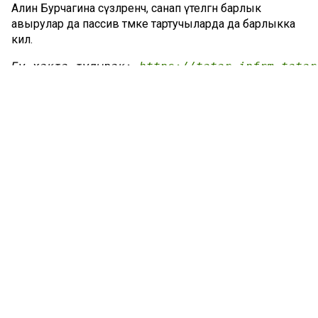
Алинә Бурчагина сүзләренчә, санап үтелгән барлык
авырулар да пассив тәмәке тартучыларда да барлыкка
килә.
Бу хакта тулырак: 
https://tatar-infrm.tatar
Комментарий 0
Татар телендә чыга торган иҗтимагый-сәяси газета.
Гамәлгә куючылар: