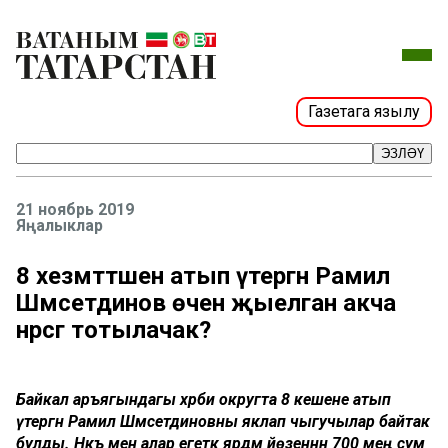
Газетага язылу
ЭЗЛӘҮ
21 ноябрь 2019
Яңалыклар
8 хезмәттәшен атып үтергән Рамил
Шәмсетдинов өчен җыелган акча
нәрсәгә тотылачак?
Байкал аръягындагы хәрби округта 8 кешене атып
үтергән Рамил Шәмсетдиновны яклап чыгучылар байтак
булды. Нәкъ менә алар егеткә ярдәм йөзеннән 700 мең сум