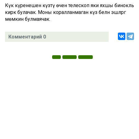
Күк күренешен күзәтү өчен телескоп яки яхшы бинокль
кирәк булачак. Моны коралланмаган күз белән эшләргә
мөмкин булмаячак.
Комментарий 0
Татар телендә чыга торган иҗтимагый-сәяси газета.
Гамәлгә куючылар:
ТАТАРСТАН РЕСПУБЛИКАСЫ МИНИСТРЛАР КАБИНЕТЫ АППАРАТЫ,
ТАТАРСТАН РЕСПУБЛИКАСЫ ДӘҮЛӘТ СОВЕТЫ АППАРАТЫ.