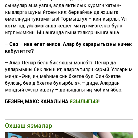
сынаулар аша узган, алда яктылык күрмәгән хатын-
кызларга шуны әйтәсем килә: беркайчан да яхшыга
өметләнүдән туктамагыз! Тормыш ул – киң кырлы. Ул
көтмәгәндә, уйламаганда кешегә матур мизгелләр бүләк
итәргә мөмкин. Ышанганда гына теләкләр чынга аша.
– Сез – ике егет әнисе. Алар бу карарыгызны ничек
кабул итте?
– Алар Ленар белән бик яхшы мөнәсәбәттә. Ленар да
улларымны бик якын итә, аларга әтиләрчә карый. Улларым
миңа: «Әни, иң мөһиме син бәхетле бул. Син бәхетле
булсаң, без дә бәхетле булырбыз», – диде. Алардан
мондый сүзләр ишетү – дөньядагы иң мөһим әйбер.
БЕЗНЕҢ МАКС КАНАЛЫНА
ЯЗЫЛЫГЫЗ
!
Охшаш язмалар