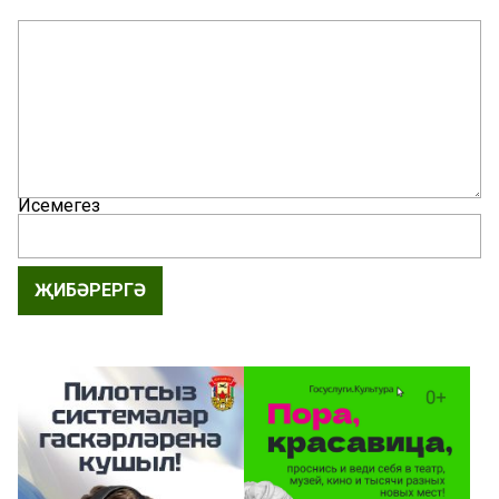
Исемегез
ҖИБӘРЕРГӘ