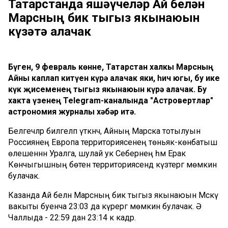
Татарстанда яшәүчеләр Ай белән
Марсның бик тыгыз якынаюын
күзәтә алачак
Бүген, 9 февраль көнне, Татарстан халкы Марсның
Айны каплап китүен күрә алачак яки, һич югы, бу ике
күк җисеменең тыгыз якынаюын күрә алачак. Бу
хакта үзенең Telegram-каналында "Астровертлар"
астрономия журналы хәбәр итә.
Белгечләр билгеләп үткәнчә, Айның Марска тотылуын
Россиянең Европа территориясенең төньяк-көнбатыш
өлешеннән Уралга, шулай ук Себернең һәм Ерак
Көнчыгышның бөтен территориясендә күзәтергә мөмкин
булачак.
Казанда Ай белән Марсның бик тыгыз якынаюын Мәскәү
вакыты буенча 23:03 да күрергә мөмкин булачак. Ә
Чаллыда - 22:59 дан 23:14 кә кадәр.