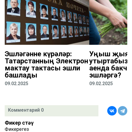
Эшләгәнне күрәләр:
Уңыш җыяб
Татарстанның Электрон
утыртабыз: 
мактау тактасы эшли
аенда бакча
башлады
эшләргә?
09.02.2025
09.02.2025
Комментарий 0
Фикер өстәү
Фикерегез