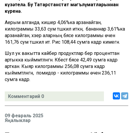
күзәтелә. Бу Татарстанстат мәгълүматларыннан
күренә.
Аерым алганда, кишер 4,06%ка арзанайган,
килограммы 33,63 сум тәшкил иткән, ә бананнар 3,61%ка
арзанайган, хәзер аларның бәясе килограммы өчен
161,76 сум тәшкил итә. Рис 108,44 сумга кадәр кимегән.
Шул ук вакытта кайбер продуктлар бер проценттан
артыкка кыйммәтләнгән. Кәбестә бәясе 42,49 сумга кадәр
арткан. Кыяр килограммы 256,08 сумга кадәр
кыйммәтләнгән, ә помидор - килограммы өчен 236,11
сумга кадәр.
Комментарий 0
09 февраль 2025
Яңалыклар