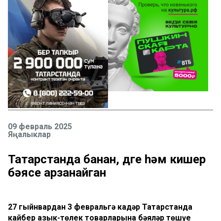
09 февраль 2025
Яңалыклар
Татарстанда банан, дөге һәм кишер
бәясе арзанайган
27 гыйнвардан 3 февральгә кадәр Татарстанда
кайбер азык-төлек товарларына бәяләр төшүе