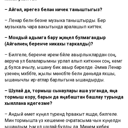
– Айгөл, ирегез белән ничек таныштыгыз?
– Ленар белән безне музыка таныштырды. Бер
музыкаль чара вакытында аралашып киттек.
– Мондый адымга бару җиңел булмагандыр
(Айгөлнең беренче никахы таркалды)?
– Билгеле, беренче иремә бәйле авырлыклардан соң,
аеруча ул балаларымны урлап алып киткәннән соң, кемгә
дә булса ачылу, ышану бик авыр бирелде. Әмма Ленар
үзенең мәхәббәте, җылы мөнәсәбәте белән дөньяда яхшы,
ышанычлы ир-атлар барлыгына ышандырды.
– Шулай да, тормыш сынаулары аша узганда, яңа
тормыш кору, барын да яңабаштан башлау турында
хыяллана идегезме?
– Андый өмет күңел түрендә һәрвакыт яшәде, билгеле.
Мин тормышта үз кешемне очратасыма чын күңелдән
ышандым. Һәм ул шулай булды да. Минем кебек