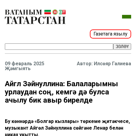
Газетага язылу
ЭЗЛӘҮ
09 февраль 2025
Илсөяр Галиева
Җәмгыять
Айгөл Зәйнуллина: Балаларымны
урлаудан соң, кемгә дә булса
ачылу бик авыр бирелде
Бу көннәрдә «Болгар кызлары» төркеме җитәкчесе,
музыкант Айгөл Зәйнуллина сөйгәне Ленар белән
никах укытты.