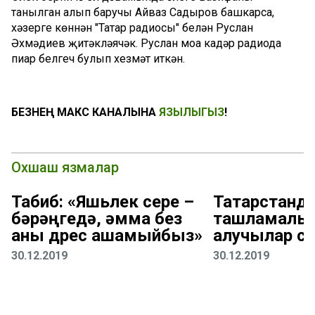
танылган алып баручы Айваз Садыров башкарса,
хәзерге көннән "Татар радиосы" белән Руслан
Әхмәдиев җитәкләячәк. Руслан моңа кадәр радиода
пиар белгеч булып хезмәт иткән.
БЕЗНЕҢ МАКС КАНАЛЫНА
ЯЗЫЛЫГЫЗ
!
Охшаш язмалар
Табиб: «Яшьлек сере –
Татарстанд
бәрәңгедә, әмма без
ташламалы 
аны дөрес ашамыйбыз»
алучылар с
30.12.2019
30.12.2019