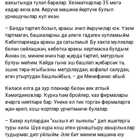
вакытында түләп баралар. Хезмәткәрләр 35 меңгә
кадәр акча ала. Аеруча машина йөртүче булып
урнашучылар күп икән.
– Бездә тәртип бозып, аракы эчеп йөрүчеләр юк. Үзем
тартмагач, башкаларның да әлеге гадәтен хупламыйм.
Кибетләремдә аракы да сатылмый. Бу хакта муллалар
белән сөйләшкәч, кибеткә аракы кертмәскә булдым.
Аннан соң, минем өчен һәр җирдә тәртип, матурлык
булуы мөһим. Кайда гына эш башлап җибәрсәк тә,
эшне тирә-ягыбызны матурлаудан, асфальт салудан,
агач утыртудан башлыйбыз, – ди Миңнефәнис абый.
Киләсе елга да зур планнар белән аяк атлый
Хәмәтдиновлар. Күркә һәм бройлер, каз фермалары
ачарга ниятләре бар. Унике ел тик торган фермаларга
җан өреп, кош-кортлар үрчетмәкче булалар.
– Хәзер күпләрдән “кызыл ит зыянлы” дип ишетергә
туры килә. Шуңа күрә кош итен урнаштыру авырлыклар
тудырмас дип уйлыйм. Әле бит минем машина юу