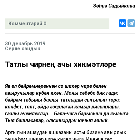
Зөһрә Садыйкова
Комментарий 0
30 декабрь 2019
Серле сандык
Татлы чирнең ачы хикмәтләре
Яңа ел бәйрәмнәреннән соң шикәр чире белән
авыручылар күбәя икән. Моның сәбәбе бик гади:
бәйрәм табыны баллы-татлыдан сыгылып тора:
конфет, торт, өйдә әзерләгән камыр ризыклары,
газлы эчемлекләр... Бала-чага барысына да кызыга.
Тыя башласалар, өлкәннәрдән качып ашый.
Артыгын ашаудан ашказаны асты бизенә авырлык
төшә һәм шикәр чире килеп чыга. Икенче төр