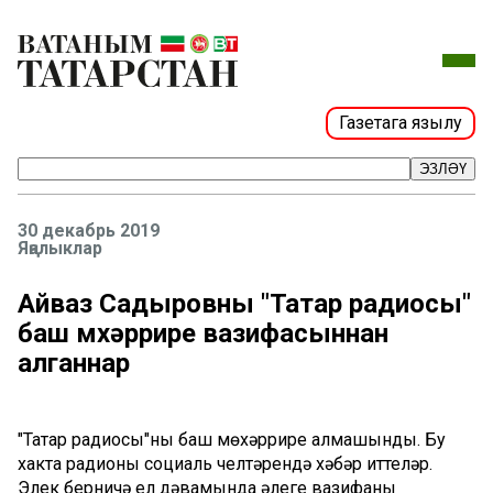
Газетага язылу
ЭЗЛӘҮ
30 декабрь 2019
Яңалыклар
Айваз Садыровны "Татар радиосы"
баш мөхәррире вазифасыннан
алганнар
"Татар радиосы"ның баш мөхәррире алмашынды. Бу
хакта радионың социаль челтәрендә хәбәр иттеләр.
Элек берничә ел дәвамында әлеге вазифаны