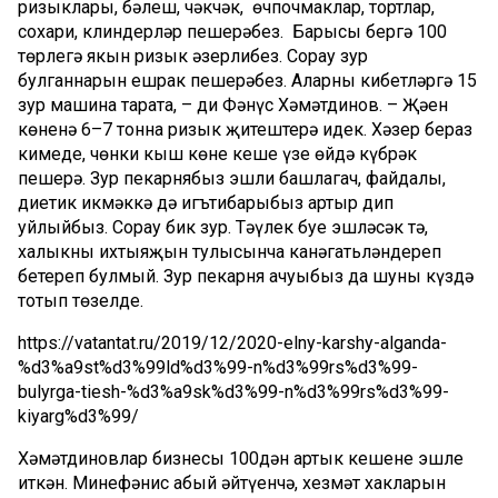
ризыклары, бәлеш, чәкчәк, өчпочмаклар, тортлар,
сохари, клиндерләр пешерәбез. Барысы бергә 100
төрлегә якын ризык әзерлибез. Сорау зур
булганнарын ешрак пешерәбез. Аларны кибетләргә 15
зур машина тарата, – ди Фәнүс Хәмәтдинов. – Җәен
көненә 6–7 тонна ризык җитештерә идек. Хәзер бераз
кимеде, чөнки кыш көне кеше үзе өйдә күбрәк
пешерә. Зур пекарнябыз эшли башлагач, файдалы,
диетик икмәккә дә игътибарыбыз артыр дип
уйлыйбыз. Сорау бик зур. Тәүлек буе эшләсәк тә,
халыкның ихтыяҗын тулысынча канәгатьләндереп
бетереп булмый. Зур пекарня ачуыбыз да шуны күздә
тотып төзелде.
https://vatantat.ru/2019/12/2020-elny-karshy-alganda-
%d3%a9st%d3%99ld%d3%99-n%d3%99rs%d3%99-
bulyrga-tiesh-%d3%a9sk%d3%99-n%d3%99rs%d3%99-
kiyarg%d3%99/
Хәмәтдиновлар бизнесы 100дән артык кешене эшле
иткән. Миңнефәнис абый әйтүенчә, хезмәт хакларын