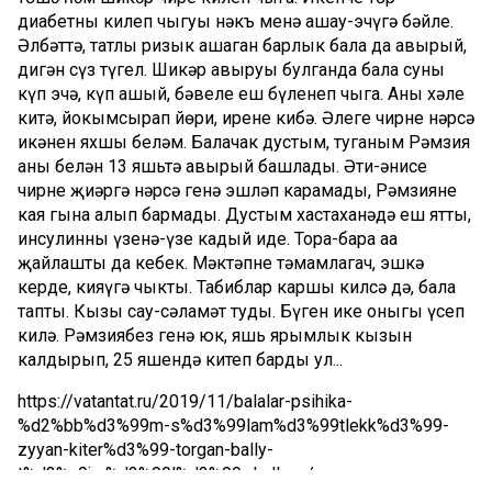
диабетның килеп чыгуы нәкъ менә ашау-эчүгә бәйле.
Әлбәттә, татлы ризык ашаган барлык бала да авырый,
дигән сүз түгел. Шикәр авыруы булганда бала суны
күп эчә, күп ашый, бәвеле еш бүленеп чыга. Аның хәле
китә, йокымсырап йөри, ирене кибә. Әлеге чирнең нәрсә
икәнен яхшы беләм. Балачак дустым, туганым Рәмзия
аның белән 13 яшьтә авырый башлады. Әти-әнисе
чирне җиңәргә нәрсә генә эшләп карамады, Рәмзияне
кая гына алып бармады. Дустым хастаханәдә еш ятты,
инсулинны үзенә-үзе кадый иде. Тора-бара аңа
җайлашты да кебек. Мәктәпне тәмамлагач, эшкә
керде, кияүгә чыкты. Табиблар каршы килсә дә, бала
тапты. Кызы сау-сәламәт туды. Бүген ике оныгы үсеп
килә. Рәмзиябез генә юк, яшь ярымлык кызын
калдырып, 25 яшендә китеп барды ул...
https://vatantat.ru/2019/11/balalar-psihika-
%d2%bb%d3%99m-s%d3%99lam%d3%99tlekk%d3%99-
zyyan-kiter%d3%99-torgan-bally-
t%d3%a9jm%d3%99l%d3%99r-kullana/