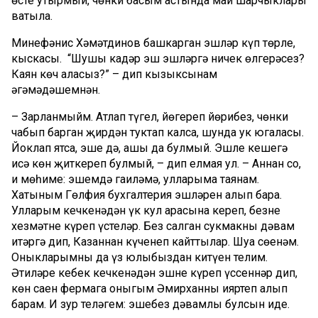
өсте утырмый, чөнки басым астында май шарчыклары
ватыла.
Миңнефәнис Хәмәтдинов башкарган эшләр күп төрле,
кыскасы. “Шушы кадәр эш эшләргә ничек өлгерәсез?
Каян көч аласыз?” – дип кызыксынам
әңгәмәдәшемнән.
– Зарланмыйм. Атлап түгел, йөгереп йөрибез, чөнки
чабып барган җирдән туктап калсаң, шунда ук югаласың.
Йоклап ятсаң, эшең дә, ашың да булмый. Эшле кешегә
исә көн җиткереп булмый, – дип елмая ул. – Аннан соң,
иң мөһиме: эшемдә гаиләмә, улларыма таянам.
Хатыным Гөлфия бухгалтерия эшләрен алып бара.
Улларым кечкенәдән үк кул арасына кереп, безнең
хезмәтне күреп үстеләр. Без салган сукмакны дәвам
итәргә дип, Казаннан күченеп кайттылар. Шуңа сөенәм.
Оныкларымның да үз юлыбыздан китүен телим.
Әтиләре кебек кечкенәдән эшне күреп үссеннәр дип,
көн саен фермага оныгым Әмирханны ияртеп алып
барам. Иң зур теләгем: эшебез дәвамлы булсын иде.