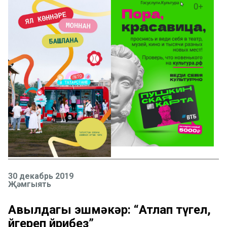
30 декабрь 2019
Җәмгыять
Авылдагы эшмәкәр: “Атлап түгел,
йөгереп йөрибез”