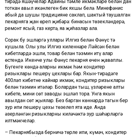
тирәдә яшәүчеләр Адайның тәмле икмәкләре белән дан
тоткан авыл икәнлеген бик яхшы белә. Миңнефәнис
абый да шушы традицияне саклап, шактый таушалган
пекарняга җан өреп җибәрә: бинасын төзекләндерә,
ремонт ясый, газ кертә, яңа җиһазлар ала.
Соңрак бу эшләргә уллары Илгиз белән Фәнүс тә
кушыла. Олы улы Илгиз киленнәре Ләйсән белән
кибетләрдә эшли, товар белән тәэмин итү алар
өстендә. Икенче улы Фәнүс пекарня өчен җаваплы.
Бүгенге көндә аларның икмәк һәм кондитер
ризыклары пешерү цехлары бар. Якын-тирәдәге
400ләп кибетне кайнар икмәк, кондитер ризыклары
белән тәэмин итәләр. Болардан тыш, үзләренең алты
кибете, мини сөт заводы эшләп тора. Унга якын
авылдан сөт җыялар. Без барган көннәрдә тагын бер
зур ипи пешерү цехы төзелеп ята иде. Анда
әзерләнгән ризыкларны киләчәктә зур шәһәрләргә
илтмәкчеләр.
– Пекарнябызда берничә төрле ипи, күмәч, кондитер