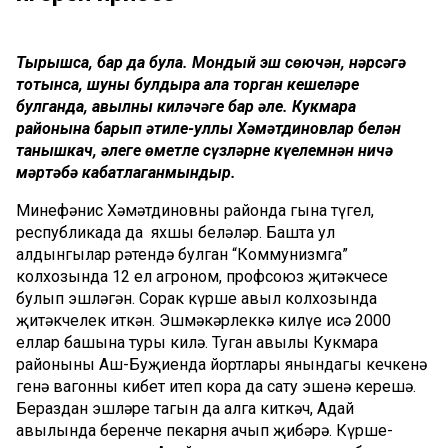
Тырышсаң, бар да була. Мондый эш сөючән, нәрсәгә
тотынса, шуны булдыра ала торган кешеләре
булганда, авылның киләчәге бар әле. Кукмара
районына барып әтиле-уллы Хәмәтдиновлар белән
танышкач, әлеге өметле сүзләрне күңелемнән ничә
мәртәбә кабатлаганмындыр.
Миңнефәнис Хәмәтдиновны районда гына түгел,
республикада да яхшы беләләр. Башта ул
алдынгылар рәтендә булган “Коммунизмга”
колхозында 12 ел агроном, профсоюз җитәкчесе
булып эшләгән. Соңрак күрше авыл колхозында
җитәкчелек иткән. Эшмәкәрлеккә килүе исә 2000
еллар башына туры килә. Туган авылы Кукмара
районының Аш-Буҗиенда йортлары янындагы кечкенә
генә вагонны кибет итеп кора да сату эшенә керешә.
Бераздан эшләре тагын да алга киткәч, Адай
авылында беренче пекарня ачып җибәрә. Күрше-