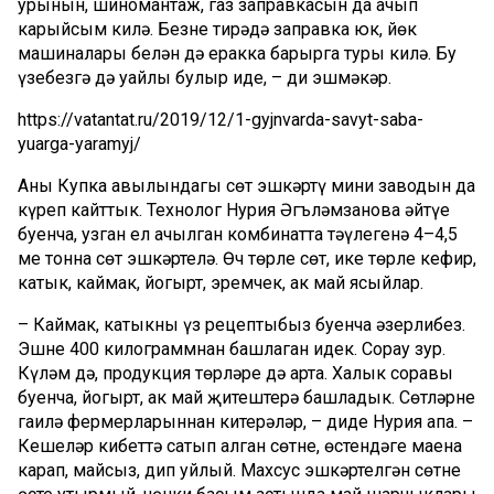
урынын, шиномантаж, газ заправкасын да ачып
карыйсым килә. Безнең тирәдә заправка юк, йөк
машиналары белән дә еракка барырга туры килә. Бу
үзебезгә дә уңайлы булыр иде, – ди эшмәкәр.
https://vatantat.ru/2019/12/1-gyjnvarda-savyt-saba-
yuarga-yaramyj/
Аның Купка авылындагы сөт эшкәртү мини заводын да
күреп кайттык. Технолог Нурия Әгъләмзанова әйтүе
буенча, узган ел ачылган комбинатта тәүлегенә 4–4,5
мең тонна сөт эшкәртелә. Өч төрле сөт, ике төрле кефир,
катык, каймак, йогырт, эремчек, ак май ясыйлар.
– Каймак, катыкны үз рецептыбыз буенча әзерлибез.
Эшне 400 килограммнан башлаган идек. Сорау зур.
Күләм дә, продукция төрләре дә арта. Халык соравы
буенча, йогырт, ак май җитештерә башладык. Сөтләрне
гаилә фермерларыннан китерәләр, – диде Нурия апа. –
Кешеләр кибеттә сатып алган сөтне, өстендәге маена
карап, майсыз, дип уйлый. Махсус эшкәртелгән сөтнең