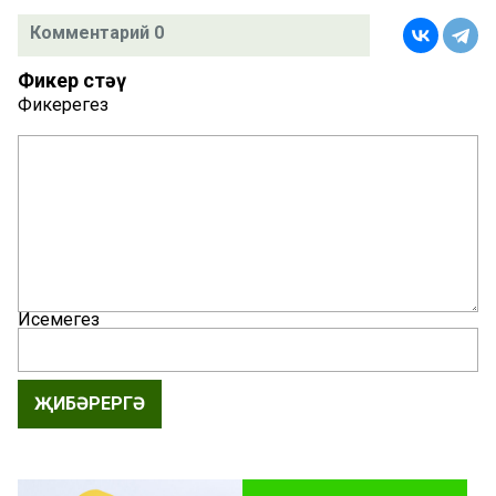
Комментарий 0
Фикер өстәү
Фикерегез
Исемегез
ҖИБӘРЕРГӘ