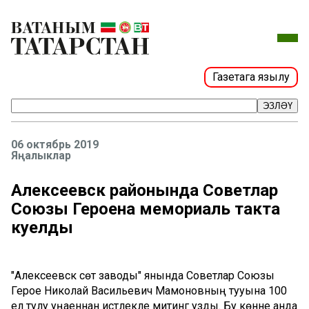
Газетага язылу
ЭЗЛӘҮ
06 октябрь 2019
Яңалыклар
Алексеевск районында Советлар
Союзы Героена мемориаль такта
куелды
"Алексеевск сөт заводы" янында Советлар Союзы
Герое Николай Васильевич Мамоновның тууына 100
ел тулу уңаеннан истәлекле митинг узды. Бу көнне анда