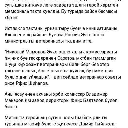
сугышка киткәнче әлеге заводта эшләгән герой хөрмәтенә
мемориаль такта куелды. Бу турыда район басмасы
хәбәр итә.
Истәлекле тактаны урнаштыру буенча инициативаны
Алексеевск районы буенча Россия Эчке эшләр
министрлыгы ветераннары тәкъдим итте.
"Николай Мамонов Эчке эшләр халык комиссариаты
һәм чик буе гаскәрләренең Саратов мәктәбен тәмамлаган.
Шуңа күрә хезмәт ветераннары белән бергә без хәтер
тактасын аның йөз еллыгына куйсак, бу символик
булыр дип уйладык", - дип сөйләде ветераннар советы
рәисе Рәфис Шиһапов.
Аны ясау өчен акчаны хәрби комиссар Владимир
Макаров һәм завод директоры Фәнис Бадталов бүлеп
биргән.
Митингта геройның сугыш юлы һәм батырлыгы
турында мәгариф бүлеге җитәкчесе Дамир Гыйләҗев,