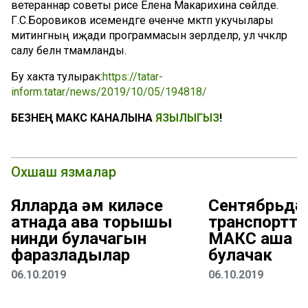
ветераннар советы рәисе Елена Макарихина сөйләде.
Г.С.Боровиков исемендәге өченче мәктәп укучылары
митингның иҗади программасын әзерләделәр, ул чәчәкләр
салу белән тәмамланды.
Бу хакта тулырак:
https://tatar-
inform.tatar/news/2019/10/05/194818/
БЕЗНЕҢ МАКС КАНАЛЫНА
ЯЗЫЛЫГЫЗ
!
Охшаш язмалар
Ялларда һәм киләсе
Сентябрьдә
атнада һава торышы
транспортта
нинди булачагын
МАКС аша т
фаразладылар
булачак
06.10.2019
06.10.2019