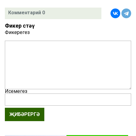
Комментарий 0
Фикер өстәү
Фикерегез
Исемегез
ҖИБӘРЕРГӘ