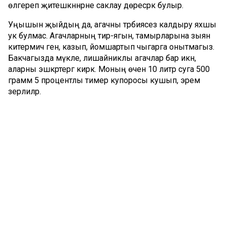
өлгереп җитешкәннәрне саклау дөресрәк булыр.
Уңышын җыйдың да, агачны тәрбиясез калдыру яхшы
ук булмас. Агачларның тирә-ягын, тамырларына зыян
китермичә генә, казып, йомшартып чыгарга онытмагыз.
Бакчагызда мүкле, лишайниклы агачлар бар икән,
аларны эшкәртергә кирәк. Моның өчен 10 литр суга 500
грамм 5 процентлы тимер купоросы кушып, эремә
әзерлиләр.
Агачлардан коелган яфракларны җыеп, компост итеп
кулланырга мөмкин. Әмма белгечләр, яфракларны
җыеп, яндырырга киңәш итә. Бу төрле чирләр һәм
корткычлар үрчемәс өчен шулай эшләнә.
Утыртабыз, тәрбиялибез
Корыган, авыру агачлар урынына яңаларын утырту
өчен дә октябрь аен сайлыйлар.
Җимеш бирүче агачларның кайбер төрләрен көздән
утыртырга була. Мәсәлән, грушаны көздән утыртсаң, ул үз