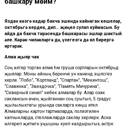
башкару мөһим?
Яздан көзгә кадәр бакча эшендә кайнаган кешеләр,
октябрьгә кердек, дип... җиңел сулап куймасын. Бу
айда да бакча тирәсендә башкарасы эшләр шактый
әле. Көрәк-чиләкләргә дә, үзегезгә дә ял бирергә
иртәрәк.
Алма җыяр чак
Соң өлгерә торган алма һәм груша сортларын октябрьдә
җыялар. Моны айның беренче ун көнендә эшләсәгез
хәерле. “Лобо”, “Кортланд”, “Спартан”, “Мекинтош”,
“Славянка”, “Звездочка”, “Память Мичурина”,
“Северный синап” кебек алмалар бу. Алар озак
саклансын өчен, җыйганнан соң суытып, 5 градус
җылылыктагы урында сакларга киңәш ителә.
Алмаларны картон тартмаларда, полиэтилен
капчыкларда, стеллажларда саклау хәерлерәк. Аска
өлгереп җитмәгән уңышны куеп калдырыгыз, өстәрәк