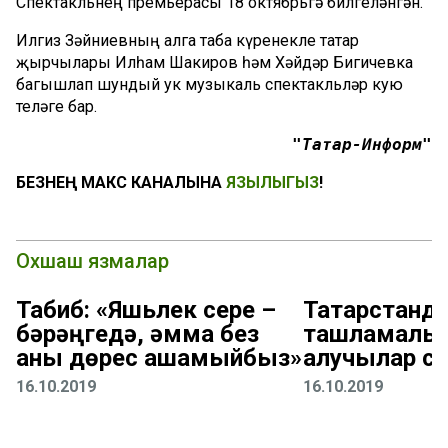
Спектакльнең премьерасы 18 октябрьгә билгеләнгән.
Илгиз Зәйниевның алга таба күренекле татар
җырчылары Илһам Шакиров һәм Хәйдәр Бигичевка
багышлап шундый ук музыкаль спектакльләр кую
теләге бар.
"Татар-Информ"
БЕЗНЕҢ МАКС КАНАЛЫНА
ЯЗЫЛЫГЫЗ
!
Охшаш язмалар
Табиб: «Яшьлек сере –
Татарстанд
бәрәңгедә, әмма без
ташламалы 
аны дөрес ашамыйбыз»
алучылар с
16.10.2019
16.10.2019