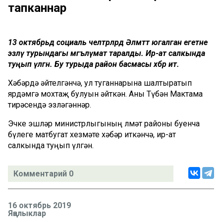
тапканнар
13 октябрьдә социаль челтәрләрдә Әлмәттә югалган егетне
эзләү турындагы мәгълүмат таралды. Ир-ат салкында
туңып үлгән. Бу турыда район басмасы хәбәр итә.
Хәбәрдә әйтелгәнчә, ул туганнарына шалтыратып
ярдәмгә мохтаҗ булуын әйткән. Аны Түбән Мактама
тирәсендә эзләгәннәр.
Эчке эшләр министрлыгының Әлмәт районы буенча
бүлеге матбугат хезмәте хәбәр иткәнчә, ир-ат
салкында туңып үлгән.
Комментарий 0
16 октябрь 2019
Яңалыклар