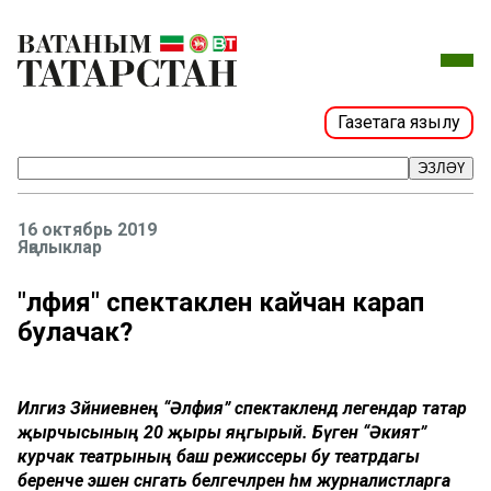
Газетага язылу
ЭЗЛӘҮ
16 октябрь 2019
Яңалыклар
"Әлфия" спектаклен кайчан карап
булачак?
Илгиз Зәйниевнең “Әлфия” спектаклендә легендар татар
җырчысының 20 җыры яңгырый. Бүген “Әкият”
курчак театрының баш режиссеры бу театрдагы
беренче эшен сәнгать белгечләренә һәм журналистларга