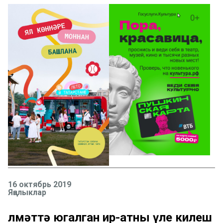
16 октябрь 2019
Яңалыклар
Әлмәттә югалган ир-атны үле килеш