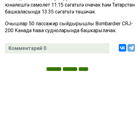
юнәлештә самолет 11.15 сәгатьтә очачак һәм Татарстан
башкаласында 13.35 сәгатьтә төшәчәк.
Очышлар 50 пассажир сыйдырышлы Bombardier CRJ-
200 Канада һава судноларында башкарылачак.
Комментарий 0
Татар телендә чыга торган иҗтимагый-сәяси газета.
Гамәлгә куючылар: