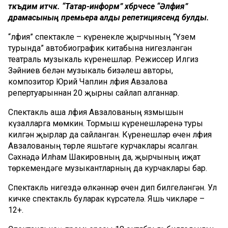
тәкъдим итәчәк. “Татар-информ” хәбәрчесе “Әлфия”
драмасының премьера алды репетициясендә булды.
“Әлфия” спектакле – күренекле җырчының “Үзем
турында” автобиографик китабына нигезләнгән
театраль музыкаль күренешләр. Режиссер Илгиз
Зәйниев белән музыкаль бизәлеш авторы,
композитор Юрий Чаплин Әлфия Авзалова
репертуарыннан 20 җырны сайлап алганнар.
Спектакль аша Әлфия Авзалованың язмышын
күзалларга мөмкин. Тормыш күренешләренә туры
килгән җырлар да сайланган. Күренешләр өчен Әлфия
Авзалованың төрле яшьтәге курчаклары ясалган.
Сәхнәдә Илһам Шакировның да, җырчының иҗат
төркемендәге музыкантларның да курчаклары бар.
Спектакль нигездә өлкәннәр өчен дип билгеләнгән. Ул
кичке спектакль буларак күрсәтелә. Яшь чикләре –
12+.