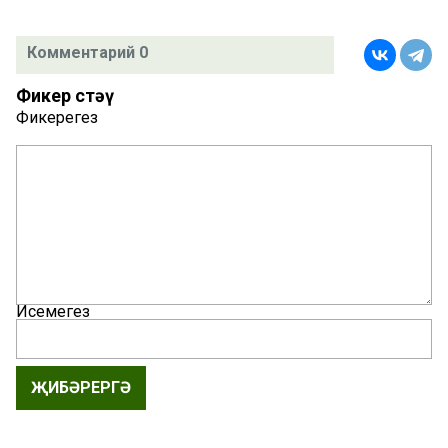
Комментарий 0
Фикер өстәү
Фикерегез
Исемегез
ҖИБӘРЕРГӘ