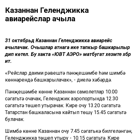
Казаннан Геленджикка
авиарейслар ачыла
31 октябрьдә Казаннан Геленджикка авиарейс
ачылачак. Очышлар атнага ике тапкыр башкарылыр
дип көтелә. Бу хакта «ЮВТ АЭРО» матбугат хезмәте хәбәр
итә.
«Рейслар даими рәвештә пәнҗешәмбе һәм шимбә
көннәрендә башкарылачак», - диелә хәбәрдә.
Пәнҗешәмбе көнне Казаннан самолетлар 10.00
сәгатьтә очачак, Геленджик аэропортында 12.30
сәгатьтә төшеп утырачак. Кире очу 13.20 сәгатьтә.
Татарстан башкаласына кайтып төшү 15.45 сәгатьтә
булачак.
Шимбә көнне Казаннан очу 7.45 сәгатькә билгеләнгән,
Геленджикка төшеп утыру - 10.15 сәгатьтә. Кире