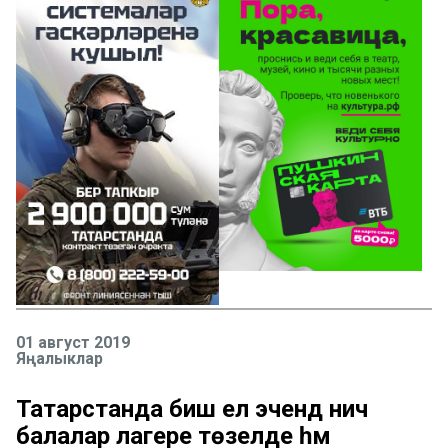
01 август 2019
Яңалыклар
Татарстанда биш ел эчендә ничә
балалар лагере төзелде һәм