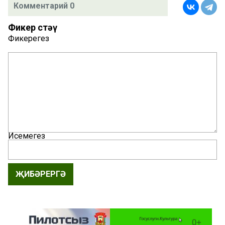
Комментарий 0
Фикер өстәү
Фикерегез
Исемегез
ҖИБӘРЕРГӘ