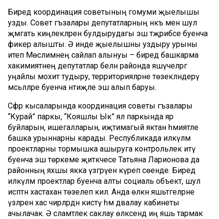
Биредә координация советының гомуми җыелышы
узды. Совет әгъзалары депутатларның нәкъ менә шул
җәмәгать киңлекләрен булдырудагы эш тәҗрибәсе буенча
фикер алышты. Ә инде җыелышны уздыру урыны
итеп Мөслимнең сайлап алынуы – биредә башкарма
хакимиятнең депутатлар белән районда яшәүчеләргә
уңайлы мохит тудыру, территорияләрне төзекләндерү
мәсьәләләре буенча нәтиҗәле эш алып баруы.
Сәфәр кысаларында координация советы әгъзалары
“Курай” паркы, “Кояшлы Ык” ял паркында яр
буйларын, ишегалларын, иҗтимагый яктан әһәмиятле
башка урыннарны карады. Республикада илкүләм
проектларны тормышка ашыруга контрольлек итү
буенча эш төркеме җитәкчесе Татьяна Ларионова да
районның яхшы якка үзгәрүен күреп сөенде. Биредә
илкүләм проектлар буенча алты социаль объект, шул
исәптән хастаханә төзелеп килә. Анда өлкән яшьтәгеләрне
үзләренә хас чирләрдән кисәтү һәм дәвалау кабинеты
ачылачак. Ә сәламәтлек саклау өлкәсендә иң яшь тармак