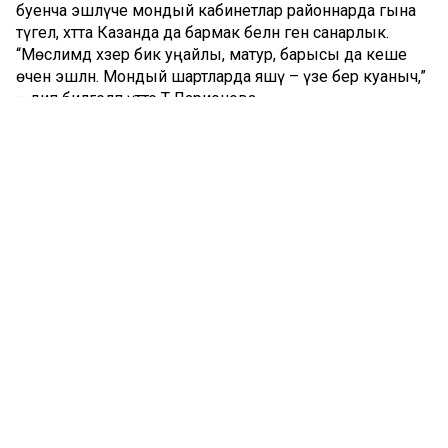
буенча эшләүче мондый кабинетлар районнарда гына
түгел, хәтта Казанда да бармак белән генә санарлык.
“Мөслимдә хәзер бик уңайлы, матур, барысы да кеше
өчен эшләнә. Мондый шартларда яшәү – үзе бер куаныч,”
– дип билгеләп үтте Т.Ларионова.
Республика координация советы – даими
эшләүче киңәшмә органы. Төп бурычлары –
депутатлар берләшмәләре эшчәнлеген җайга салу,
дәүләт хакимияте органнары карарларын эшләүдә
катнашу. Хәзерге вакытта республика буенча
хакимиятнең вәкиллекле органнарында “Бердәм
Россия”дән якынча 6,1 меңнән артыграк
“бердәмроссияле” депутат һәм партия тарафдары
эшли.
Комментарий 0