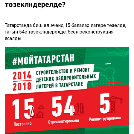
төзекләндерелде?
Татарстанда биш ел эчендә 15 балалар лагере төзелде,
тагын 54е төзекләндерелде, 5сенә реконструкция
ясалды.