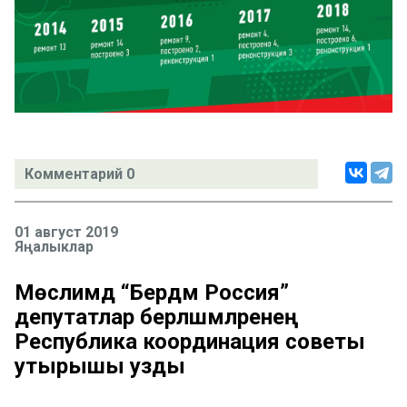
Комментарий 0
01 август 2019
Яңалыклар
Мөслимдә “Бердәм Россия”
депутатлар берләшмәләренең
Республика координация советы
утырышы узды