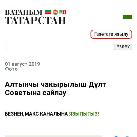
Газетага язылу
ЭЗЛӘҮ
01 август 2019
Фото
Алтынчы чакырылыш Дәүләт
Советына сайлау
БЕЗНЕҢ МАКС КАНАЛЫНА
ЯЗЫЛЫГЫЗ
!