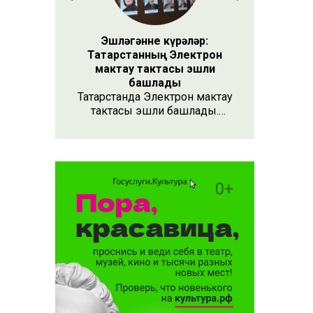
Эшләгәнне күрәләр:
Татарстанның Электрон
мактау тактасы эшли
башлады
Татарстанда Электрон мактау
тактасы эшли башлады.
Хезмәтенә күрә хөрмәт
күрсәтүнең заманча алымы
бу. Анда 15 меңнән артык
кеше турында мәгълүмат
тупланган. Исемлекне ел
саен яңартып торачаклар.
Лаеклыларга исә махсус
таныклык та бирәчәкләр.