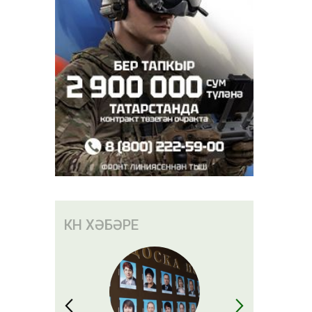
КӨН ХӘБӘРЕ