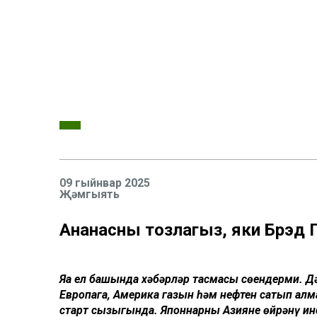
09 гыйнвар 2025
Җәмгыять
Ананасны тозлагыз, яки Брэд П
Яңа ел башында хәбәрләр тасмасы сөендерми. 
Европага, Америка газын һәм нефтен сатып ал
старт сызыгында. Японнарның Азияне өйрәнү ин