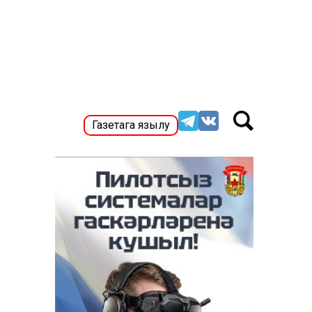
Газетага язылу