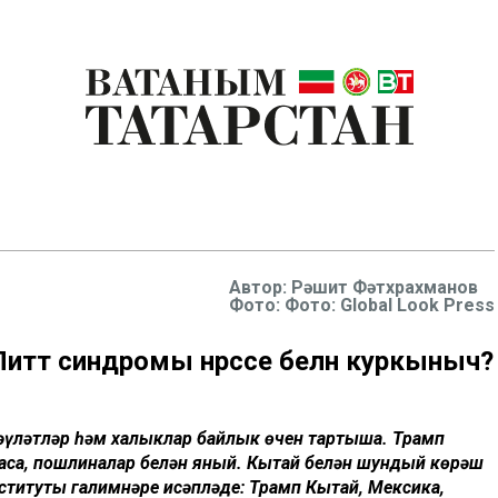
Рәшит Фәтхрахманов
Фото: Фото: Global Look Press
итт синдромы нәрсәсе белән куркыныч?
Дәүләтләр һәм халыклар байлык өчен тартыша. Трамп
маса, пошлиналар белән яный. Кытай белән шундый көрәш
ституты галимнәре исәпләде: Трамп Кытай, Мексика,