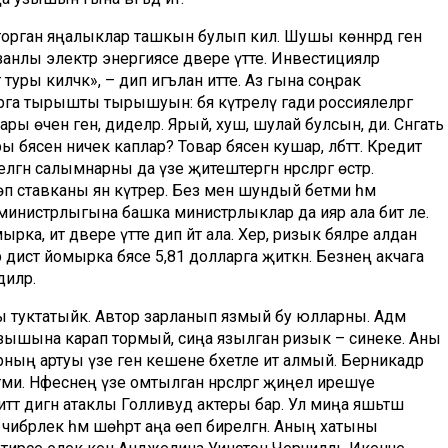
 торган яңалыклар ташкын булып килә. Шушы көннәрдә генә
нлы электр энергиясе дәвере үтте. Инвестицияләр
туры киләчәк», – дип игълан итте. Аз гына соңрак
 тырышты тырышуын: бәя күтәрелү гади россиялеләргә
ы өчен генә, диделәр. Ярый, хуш, шулай булсын, ди. Сәнәгать
бәясен ничек каплар? Товар бәясенә кушар, әлбәттә. Кредит
ән салымнарны да үзе җитештергән нәрсәләргә өстәр.
өп ставканы янә күтәрер. Без менә шундый бетми һәм
инистрлыгына башка министрлыклар да иярә ала бит әле.
 ит дәвере үтте дип әйтә ала. Хәер, ризык бәяләре алдан
ер дистә йомырка бәясе 5,81 долларга җиткән. Безнең акчага
диләр.
 туктатыйк. Автор зарланып язмый бу юлларны. Адәм
 узышына карап тормый, сиңа язылган ризык – синеке. Аны
ң артуы үзе генә кешене бәхетле итә алмый. Берникадәр
ми. Нәфеснең үзе омтылган нәрсәләргә җиңел ирешүе
д Питт дигән атаклы Голливуд актеры бар. Ул миңа яшьтәш
чибәрлек һәм шөһрәт аңа өеп бирелгән. Аның хатыны