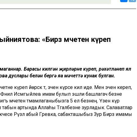
йниятова: «Бирәзә мәчетен күреп
маганнар. Барасы килгән җирләрне күреп, рәхәтләнеп ял
ва дуслары белән бергә яңа мәчеттә кунак булган.
етне күреп йөрсәк тә, эчен күрәсе килә иде. Менә эченә кереп,
 Фәнил Исмәгыйлев имам булып эшли башлагач безне
игъ мәчетен тәмамлаганыбызга 5 ел безнең. Үзенә күрә
ул табын артында Аллаһы Тәгаләбезне зурладык. Салаватлар
кчесе Рүзәл абый Гәрәевка, сабакташыбыз Зур Бирәзә имамы