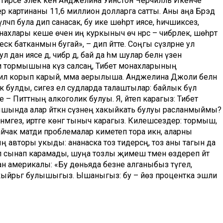
ирәсе элек кенә Анджелина Уинстон Черчилль Икенче
р картинаны 11,6 миллион долларга сатты. Аны аңа Брэд
 үлчәп була дип санасак, бу ике шөһрәт иясе, һичшиксез,
нахлары кеше өчен иң куркыныч өч нәрсә – чибәрлек, шөһрәт
ескә батканмын бугай», – дип әйтте. Соңгы сүзләрне ул
ул дан иясе дә, чибәр дә, бай да һәм шулар белән үзен
и тормышына күз салсаң, Тибет монахларының
илә корып карый, әмма аерылыша. Анджелина Джоли белән
к булды, сигез ел судларда талаштылар: байлык бүлә
 – Питтның алкоголик булуы. Я, әйтеп карагыз: Тибет
ында алар әйткән сүзнең хакыйкать булуы расланмыймы?
әләнмәгез, иртәге көнгә тыныч карагыз. Килешәсездер: тормыш,
рен кайчак матди проблемалар киметеп тора икән, аларны
ың авторы укыды: ананаска тоз тидерсәң, тоз аны тагын да
 алып сынап карамады, шуңа тозлы җимеш тәмен өздереп әйтә
ан америкалы: «Бу дөньяда безне алганыбыз түгел,
, фәкыйрьгә булышыгыз. Ышаныгыз: бу – йөз процентка эшли