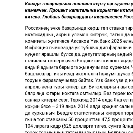
Канада товарларына пошлина кертү вәгъдәсен үт
кимеячәк. Процент капиталына корылган икътис
китерә. Глобаль базарлардагы киеренкелек Росс
Россиянең эчке базарында көрәш төп ставка тирәсен
икътисадның акрын үлеменә китерәчәк, ә тагын да 
комитеты җитәкчесе Аксаков Үзәк банк 2025 елны
Инфляция гыйнварда ук түбәнәячәк дип фаразлый у
күңелгә ярашлы булса да, депутатларның андый сү
ставканы төшерү өчен бюджетны кискәләп, яңадан
андый адымга барырга җыенучылар күренми. Чы
башласалар, икътисад икеләтелгән һөҗүмгә дучар
торуын фаразлаучылар байтак. Үзәк банк үзе дә
апрель аена туры килер, ди. Бу юлларның авто
бәяләр яңа югары ноктага омтылыр. Без төрек юлы 
саннар китерәм сезгә. Төркиядә 2014 елда Яңа ел
кәрҗин бәясе – 319 лира. 2014 елда кәрҗингә сал
да куркыныч. Бездәге статистиканы китереп тормы
гына төп ставканы 50 проценттан 47,5 процентка
104 лирага кадәр (625 долларга тигез, сумга әйләнд
төрек тормышын татлыландырмый. Бәяләрнең яңа 