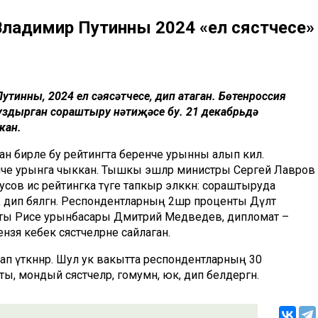
Владимир Путинны 2024 «ел сәясәтчесе»
тинны, 2024 ел сәясәтчесе, дип атаган. Бөтенроссия
уздырган сораштыру нәтиҗәсе бу. 21 декабрьдә
кан.
дан бирле бу рейтингта беренче урынны алып килә.
че урынга чыккан. Тышкы эшләр министры Сергей Лавров
ов исә рейтингка тәүге тапкыр эләккән: сораштыруда
дип бәяләгән. Респондентларның 2шәр проценты Дәүләт
еты Рәисе урынбасары Дмитрий Медведев, дипломат –
я кебек сәясәтчеләрне сайлаган.
ап үткәннәр. Шул ук вакытта респондентларның 30
ы, мондый сәясәтчеләр, гомумән, юк, дип белдергән.