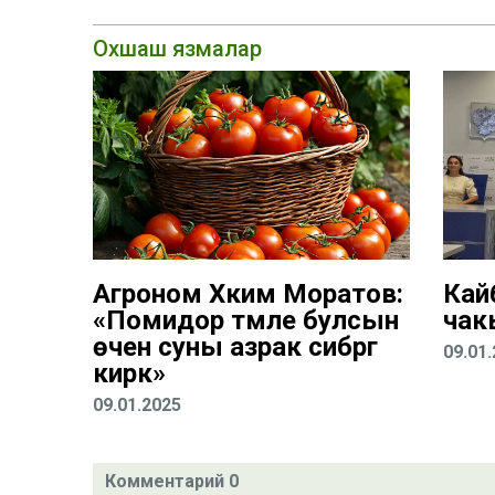
Охшаш язмалар
Агроном Хәким Моратов:
Кай
«Помидор тәмле булсын
чак
өчен суны азрак сибәргә
09.01
кирәк»
09.01.2025
Комментарий 0