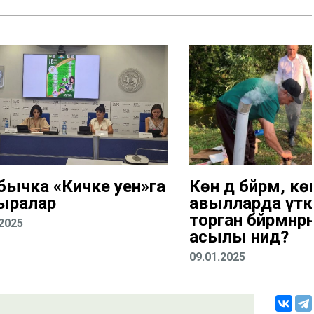
бычка «Кичке уен»га
Көн дә бәйрәм, көн
ыралар
авылларда үткә
торган бәйрәмнәр
.2025
асылы нидә?
09.01.2025