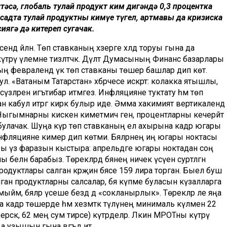
әсә, глобаль тулай продукт ким дигәндә 0,3 процентка
адта тулай продуктның кимүе түгел, артмавы да кризиска
иягә дә китереп сугачак.
дә әйләнә. Төп ставканың хәзерге хәлдә торуы гына да
күтәрү үлемне тизләтәчәк. Дәүләт Думасының Финанс базарлары
ң февралендә үк төп ставканы төшерә башлар дип көтә.
л. «Ватаным Татарстан» хәбәрчесе искәртә: колакка ятышлы,
зләренә игътибар итмәгез. Инфляцияне туктату һәм төп
 кабул итәргә кирәк булыр иде. Әмма хакимият вертикалендә
гымнарны кискен киметмичә генә, процентларны кечерәйтә
 булачак. Шуңа күрә төп ставканың ел ахырына кадәр югары
 инфляцияне кимер дип көтми. Бәяләрнең иң югары ноктасы
ры үз фаразын кыстыра: апрельдәге югары ноктадан соң
белән барабыз. Төрекләрдә бәянең ничек үсүен сурәтләгән
 продуктлары салган кәрҗин бәясе 159 лира торган. Быел буш
ынган продуктларны салсалар, бәя күпме буласын күзалларга
йм, бәяләр үсеше бездә дә «сокланырлык». Төрекләр әле яңа
 кадәр төшерде һәм хезмәткә түләүнең минималь күләмен 22
ерсәк, 62 мең сум тирәсе) күтәрделәр. Ләкин МРОТны күтәрү
узышын гына вәгъдә итә.