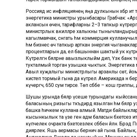
Россиядә исә инфляциянең яңа дулкынын хәбәр итә
энергетика министры урынбасары Грабчак: «Арза
аклансын өчен, тарифларны 2–3 тапкыр күтәрергә 
министрлык вәкилләре халыкны тынычландырырга
кагылмаячак, сәнәгать һәм коммерция кулланучылар
һәм бизнес өч тапкыр арткан энергия чыганаклары 
процентларын да, ел башыннан шактый ук күтәрелг
Күтәрелгән бәяләрне авызлыклыйм дип, Үзәк банк т
тукталмый торган узышка чыктык. Энергетика м
Авыл хуҗалыгы министрлыгы арзанлы сөт, йомырка,
кисәтеп тормый гына да күтәрелә. Америкада әнә б
күчергәч, 650 сум тирәсе. Төп сәбәбе – кош гриппы, 
Шушы урында бәяләр үсеше турындагы кыйссаны
баласының ризыгы тәкъдирдә язылган һәм бәяләр
башка һичкем куллана алмый. Матди байлыкларны
кысынкылык та үзе генә адәм баласын бәхетсез ит
күпчелек очракта бәхетсезлек сәбәбенә әйләнә. Брэ
диярлек. Яшь аермасы берничә ай гына. Байлык, 