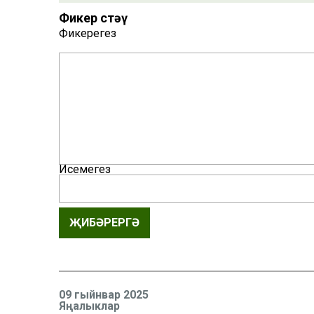
Фикер өстәү
Фикерегез
Исемегез
ҖИБӘРЕРГӘ
09 гыйнвар 2025
Яңалыклар