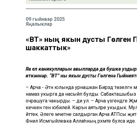
09 гыйнвар 2025
Яңалыклар
«ВТ» ның якын дусты Гөлгенә Гы
шаккаттык»
Яңа ел каникулларын авылларда да бушка уздыр
иткәннәр. “ВТ” ның якын дусты Гөлгенә Гыйниято
– Арча - Әтнә юлында урнашкан Бирәзәдә төзелгән мәч
намаз укырга да насыйп булды. Сабакташыбыз
очрашуга чакырды. – ди ул. – Арча үзәгендәге Җәм
кечкенә генә юбилей. Көръән аятьләре укыдык. М
әйттек. Әлеге мәчетне салдырган Арча АТПсы җитә
Фәнил Исмәгыйлевка Аллаһның рәхмәте булса иде.