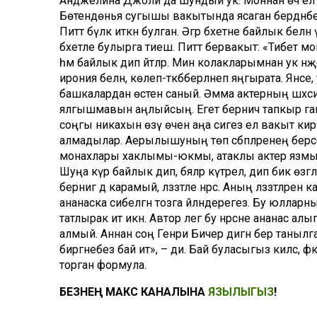
Анджелина Джоли да шундый ук. Моннан өч ел т
Бөтендөнья сугышы вакытында ясаган бердәнбе
Питт бүләк иткән булган. Әгәр бәхетне байлык белән
бәхетле булырга тиеш. Питт бервакыт: «Тибет мо
һәм байлык дип әйтәләр. Мин колакларымнан ук нәҗ
ирония белән, көлеп-тәкәбберләнеп яңгырата. Янәсе, 
башкалардан өстен саный. Әмма актерның шәхс
ялгышмавын аңлыйсың. Егет берничә тапкыр га
соңгы никахын өзү өчен аңа сигез ел вакыт кирә
алмадылар. Аерылышуның төп сәбәпләренең берсе
монахлары хаклымы-юкмы, атаклы актер язмыш
Шуңа күрә байлык дип, бәяләр күтәрелә, дип бик өзг
бернигә дә карамый, ләззәтле нәрсә. Аның ләззәтлә
ананаска сибелгән тозга әйләндерегез. Бу юлларн
татлырак итә икән. Автор әлегә бу нәрсәне ананас
алмый. Аннан соң Генри Бичер дигән бер танылг
биргәнебез бай итә», – ди. Бай буласыгыз килсә
торган формула.
БЕЗНЕҢ МАКС КАНАЛЫНА
ЯЗЫЛЫГЫЗ
!