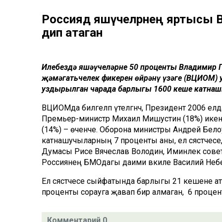
Россиядә яшәүчеләрнең яртысы 
дип атаган
Илебездә яшәүчеләрнең 50 проценты Владимир Пу
җәмәгатьчелек фикерен өйрәнү үзәге (ВЦИОМ) 
уздырылган чарада барлыгы 1600 кеше катнаш
ВЦИОМда билгеләп үтелгәнчә, Президент 2006 ел
Премьер-министр Михаил Мишустин (18%) икен
(14%) – өченче. Оборона министры Андрей Белоус
катнашучыларның 7 проценты аны, ел сәясәтчесе, 
Думасы Рәисе Вячеслав Володин, Иминлек сов
Россиянең БМОдагы даими вәкиле Василий Небенз
Ел сәясәтчесе сыйфатында барлыгы 21 кешене ат
проценты сорауга җавап бирә алмаган, ә 6 процент
Комментарий 0