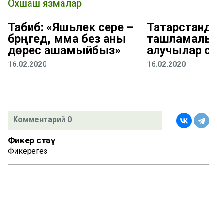
Охшаш язмалар
Табиб: «Яшьлек сере –
Татарстанд
бәрәңгедә, әмма без аны
ташламалы 
дөрес ашамыйбыз»
алучылар са
16.02.2020
16.02.2020
Комментарий 0
Фикер өстәү
Фикерегез