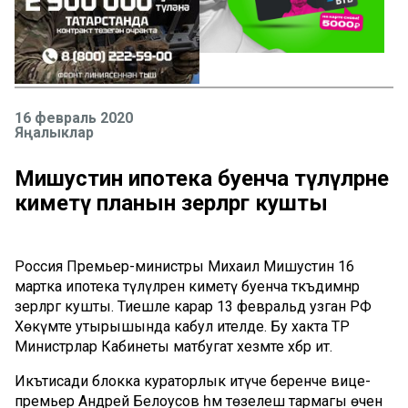
16 февраль 2020
Яңалыклар
Мишустин ипотека буенча түләүләрне
киметү планын әзерләргә кушты
Россия Премьер-министры Михаил Мишустин 16
мартка ипотека түләүләрен киметү буенча тәкъдимнәр
әзерләргә кушты. Тиешле карар 13 февральдә узган РФ
Хөкүмәте утырышында кабул ителде. Бу хакта ТР
Министрлар Кабинеты матбугат хезмәте хәбәр итә.
Икътисади блокка кураторлык итүче беренче вице-
премьер Андрей Белоусов һәм төзелеш тармагы өчен