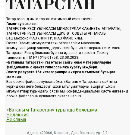
Татар телендә чыга торган иҗтимагый-сәяси газета.
Гамәлгә куючылар:
ТАТАРСТАН РЕСПУБЛИКАСЫ МИНИСТРЛАР КАБИНЕТЫ АППАРАТЫ,
ТАТАРСТАН РЕСПУБЛИКАСЫ ДӘҮЛӘТ СОВЕТЫ АППАРАТЫ.
Баш мөхәррир ФАЗУЛЛИН ИЛНАЗ ФАИС УЛЫ.
Газета Элемтә, мәгълүмати технологияләр һәм массакүләм
коммуникацияләр өлкәсендә күзәтчелек буенча федераль хезмәтенең
Татарстан Республикасы буенча идарәсендә теркәлгән. Теркәлү
таныклыгы: ПИ № ТУ16-01758, 23.08.2023.
«Ватаным Татарстан» газетасы сайтыннан материалларны
файдаланган очракта гиперссылка күрсәтү мәҗбүри.
Әлеге ресурста 16+ категорияләренә кергән мәгълүмат булырга
мөмкин.
Без cookie-файллар кулланабыз. «Ватаным Татарстан» сайтына
кергәндә сез әлеге белдерүгә, шәхси мәгълүматларны эшкәртүгә, Шәхси
мәгълүматлар турындагы сәясәткә һәм Конфиденциальлек сәясәте нигезендә
cookie файлларын куллануга ризалашасыз.
«Ватаным Татарстан» турында белешмә
Редакция
Реклама
Адрес: 420066, Казан ш., Декабристлар ур., 2 й.