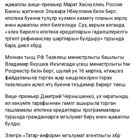
җаваплы вице-премьер Марат Хөснуллин, Россия
Банкы җитәкчесе Эльвира Нәбиуллина белән бергә,
ипотека буенча түләүләр күләмен киметү планын әзерләү
өчен җаваплы итеп билгеләнде. Сүз, аерым алганда,
«элек бирелгән ипотека кредитларын гадиләштерелгән
тәртиптә рефинанслау шартларын булдыру» турында
бара, диелә хәбәрдә.
Моннан тыш, РФ Төзелеш министрлыгы башлыгы
Владимир Якушев Икътисади үсеш министрлыгы һәм
Росреестр белән бергә, шулай ук 16 мартка, нәтиҗәсез
файдаланыла торган җир кишәрлекләрен торак
төзелешенә җәлеп итү буенча тәкъдимнәр бирергә тиеш.
Вице-премьер Дмитрий Чернышенко, үз чиратында,
ил хөкүмәте тарафыннан гамәлгә ашырыла торган
ташламалы ипотека кредитлары программалары
турында гражданнарга мәгълүмат бирү өчен җаваплы
булды.
Элегрәк «Татар-информ» мәгълүмат агентлыгы хәбәр