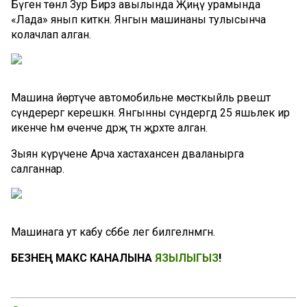
Бүген төнлә Зур Бирәзә авылында Җиңү урамында
«Лада» янып киткән. Янгын машинаны тулысынча
колачлап алган.
Машина йөртүче автомобильне мөстәкыйль рәвештә
сүндерергә керешкән. Янгынны сүндергәдә 25 яшьлек ир
икенче һәм өченче дәрәҗә тән җәрәхәте алган.
Зыян күрүчене Арча хастаханәсенә дәваланырга
салганнар.
Машинага ут кабу сәбәбе әлегә билгеләнмәгән.
БЕЗНЕҢ МАКС КАНАЛЫНА
ЯЗЫЛЫГЫЗ
!