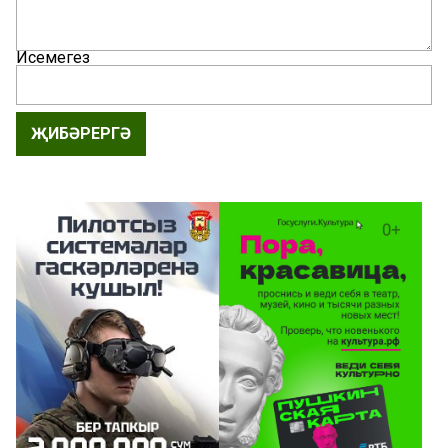
Исемегез
ҖИБӘРЕРГӘ