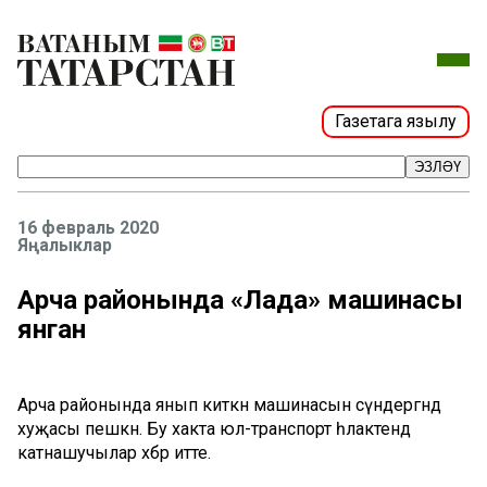
Газетага язылу
ЭЗЛӘҮ
16 февраль 2020
Яңалыклар
Арча районында «Лада» машинасы
янган
Арча районында янып киткән машинасын сүндергәндә
хуҗасы пешкән. Бу хакта юл-транспорт һәлакәтендә
катнашучылар хәбәр итте.