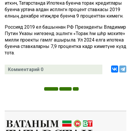
иткәнчә, Татарстанда Ипотека буенча торак кредитлары
буенча уртача алдан исәпләнгән процент ставкасы 2019
елның декабре нәтиҗәләре буенча 9 проценттан кимегән.
Россиядә 2019 ел башыннан РФ Президенты Владимир
Путин Указы нигезендә эшләнгән «Торак һәм шәһәр мохите»
милли проекты гамәлгә ашырыла. Ул 2024 елга ипотека
буенча ставкаларны 7,9 процентка кадәр киметүне күздә
тота.
Комментарий 0