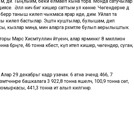
зым, ди. Тыңлыйм, әбекәй елмаеп кына тора. Монда сатучылар
а диясе. Әллә ничә әбигә кишер саттым ул көнне. Чөгендерне дә
– берәр таныш килеп чыкмаса ярар иде, дим. Уйлап та
сы килеп бастылар. Эштән куштылар, булышам, дип
сы, кызлар миңа, мин аларга рәхмәтле булып аерылыштык.
ы Марс Хисмәтуллин әйтүенчә, алар ярминкәгә 8 миллион
а бәрәңге, 46 тонна кәбестә, күп итеп кишер, чөгендер, суган,
лар 29 декабрьгә кадәр узачак. 6 атна эчендә 466, 7
чәннәре башкалага 3 922,8 тонна яшелчә, 100,9 тонна сөт,
йомыркасы, 441,3 тонна ит алып килгәннәр.