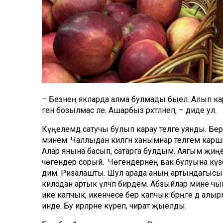
– Безнең якларда алма булмады быел. Алып кары
генә бозылмас әле. Ашарбыз рәхәтләнеп, – диде ул.
Күңелемдә сатучы булып карау теләге уянды. 
минем. Чаллыдан килгән ханымнар теләгемә кар
Алар янына басып, сатарга булдым. Аягым җиңе
чөгендер сорый. Чөгендернең вак булуына күзе 
дим. Ризалашты. Шул арада аның артындагысы д
килодан артык үлчәп бирдем. Абзыйлар мине чын 
ике капчык, икенчесе бер капчык бәрәңге дә алыр
инде. Бу ирләрне күреп, чират җыелды.