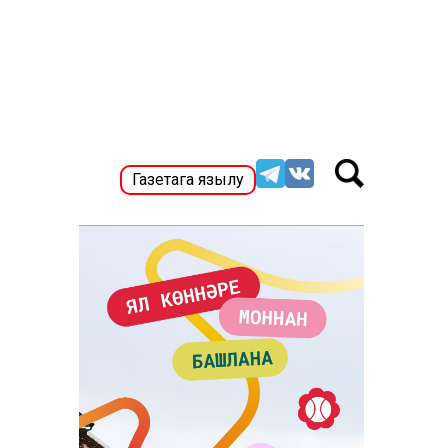
Газетага язылу