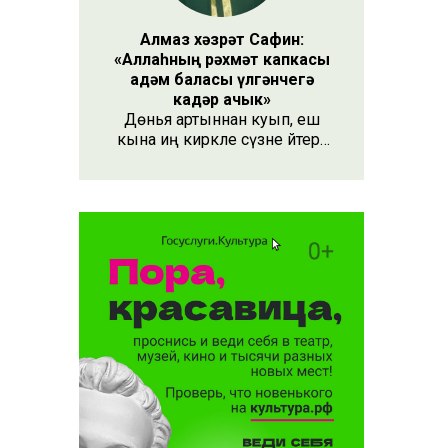
Алмаз хәзрәт Сафин:
«Аллаһның рәхмәт капкасы
адәм баласы үлгәнчегә
кадәр ачык»
Дөнья артыннан куып, еш
кына иң кирәкле сүзне әйтергә
онытабыз. «Рәхмәт» сүзе бу.
Әлеге сүзне күршең яки
дустыңа гына түгел, Аллаһы
Тәгаләгә дә әйтү тиешле, чөнки
кеше бөтен яшәеше, барлыгы
белән Аңа бурычлы.