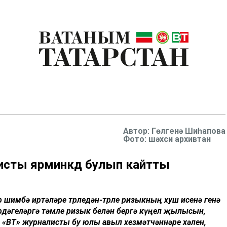
Гөлгенә Шиһапова
Фото: шәхси архивтан
алисты ярминкәдә булып кайтты
р шимбә иртәләре төрледән-төрле ризыкның хуш исенә генә
рдәгеләргә тәмле ризык белән бергә күңел җылысын,
. «ВТ» журналисты бу юлы авыл хезмәтчәннәре хәлен,