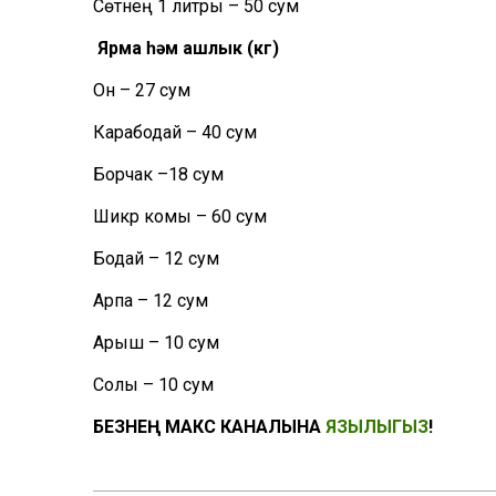
Сөтнең 1 литры – 50 сум
Ярма һәм ашлык
(кг)
Он – 27 сум
Карабодай – 40 сум
Борчак –18 сум
Шикәр комы – 60 сум
Бодай – 12 сум
Арпа – 12 сум
Арыш – 10 сум
Солы – 10 сум
БЕЗНЕҢ МАКС КАНАЛЫНА
ЯЗЫЛЫГЫЗ
!