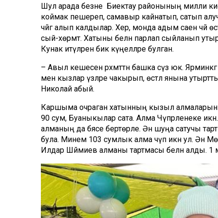
Шул арада безне Биектау районының милли кие
коймак пешереп, самавыр кайнатып, сатып алу
чәйгә алып калдылар. Хәер, монда адым саен чәй өс
сый-хөрмәт. Хатыны белән парлап сыйланып уты
Кунак итүләренә бик күңелләре булган.
– Авыл кешесенә рәхмәттән башка сүз юк. Ярминкәгә 
менә кызлар үзләре чакырып, өстәл янына утыртты
Николай абый.
Каршыма очраган хатынның кызыл алмаларын эзл
90 сум, Буаныкылар сата. Алма Чүпрәленеке икән
алманың да бәясе бертөрле. Әнә шуңа сатучы тар
була. Минем 103 сумлык алма чүп икән ул. Әнә М
Илдар Шәймиев алманы тартмасы белән алды. 1 