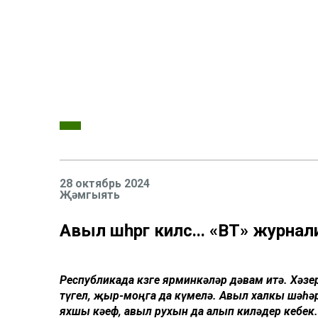
28 октябрь 2024
Җәмгыять
Авыл шәһәргә килсә... «ВТ» журн
Республикада көзге ярминкәләр дәвам итә. Хәзе
түгел, җыр-моңга да күмелә. Авыл халкы шәһә
яхшы кәеф, авыл рухын да алып киләдер кебек