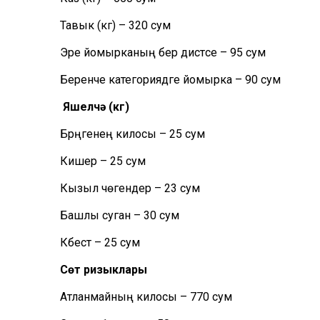
Тавык (кг) – 320 сум
Эре йомырканың бер дистәсе – 95 сум
Беренче категориядәге йомырка – 90 сум
Яшелчә
(кг)
Бәрәңгенең килосы – 25 сум
Кишер – 25 сум
Кызыл чөгендер – 23 сум
Башлы суган – 30 сум
Кәбестә – 25 сум
Сөт ризыклары
Атланмайның килосы – 770 сум