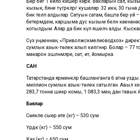
Бер әбигә 1 кило кишер кирәк. Вакларын сал, кы
кызык, бәяне түгәрәкләргә кушалар. 32 икән, 30 гын
бик теләп алдылар. Сатуын сатам, башта бер уй 
бетермәдем, каршыма дус кызым белән каенана
котылдым. Алар да бик күп яшелчә алды. Кыска
Сүз уңаеннан, «Приволжскмелиоводхоз» директор
сумлык азык-төлек алып килгәннәр. Болар – 77 тонн
макарон эшләнмәләре, сөт, ит, йомырка.
САН
Татарстанда ярминкәләр башланганга 6 атна узды. А
миллион сумлык азык-төлек сатылган. Авыл хезмәт
283,7 тонна шикәр комы, 1 083,3 мең данә тавык 
Бәяләр
Сөякле сыер ите (кг) – 530 сум
Үрдәк (кг) – 550 сум
Каз (кг) – 650 сум