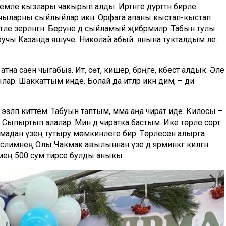
мле кызлары чакырып алды. Иртәнге дүрттән бирле
чыларны сыйлыйлар икән. Орфага апаны кыстап-кыстап
тәле әзерләнгән. Берәүне дә сыйламый җибәрмиләр. Табын тулы
ручы Казанда яшәүче Николай абый янына тукталдым әле.
атна саен чыгабыз. Ит, сөт, кишер, бәрәңге, кәбестә алдык. Әле
лар. Шаккаттым инде. Болай да итәләр икән дим, – ди
әп киттем. Табуын таптым, әмма аңа чират иде. Килосы –
. Сыпыртып алалар. Мин дә чиратка бастым. Ике төрле сорт
тмадан үзеңә тутыру мөмкинлеге бирә. Төрлесен алырга
өслимнең Олы Чакмак авылыннан үзе дә ярминкәгә килгән
мең 500 сум тирәсе булды аныкы.