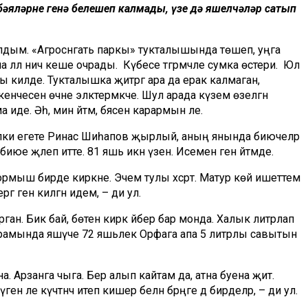
бәяләрне генә белешеп калмады, үзе дә яшелчәләр сатып
лдым. «Агросәнәгать паркы» тукталышында төшеп, уңга
а әллә ничә кеше очрады. Күбесе тәгәрмәчле сумка өстери. Юл
туры килде. Тукталышка җитәргә ара да ерак калмаган,
енчесенә өчне эләктермәкче. Шул арада күзем өзелгән
е. Әһә, мин әйтәм, бәясен карармын әле.
Әлки егете Ринас Шиһапов җырлый, аның янында биючеләр
биюе җәлеп итте. 81 яшь икән үзенә. Исемен генә әйтмәде.
ормыш бирде кирәкне. Эчем тулы хәсрәт. Матур көй ишеттем
гә генә килгән идем, – ди ул.
ан. Бик бай, бөтен кирәк әйбер бар монда. Халык литрлап
и урамында яшәүче 72 яшьлек Орфага апа 5 литрлы савытын
а. Арзанга чыга. Бер алып кайтам да, атна буена җитә.
н әле күчтәнәч итеп кишер белән бәрәңге дә бирделәр, – ди ул.