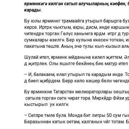
ярминкәгә килгән сатып алучыларның кәефен, 
карады.
Бу юлы ярминкәгә трамвайга утырып барырга бу
керәсе. Иртәрәк чыктым, ахры, дисәм, инде каршым
читендәрәк торган Гөлүсә ханымга ярдәм итәргә дә 
сумкалары өзелгән. Бер кулына икесен тоткан, ик
пакетына төште. Аның эче тулы кып-кызыл алма ид
Шулай итеп, ярминкә мәйданына килеп җиттем. 
дә җитәрлек. Олы яшьтәге әбекәйнең бик матур итеп 
– И, балакаем, елап утырып та карадым инде. Т
дә биеп җибәрдем. Берәр кило кишер белән чөгендер
Бу ярминкәне Татарстан мелиораторлары оештырг
сатыла торган сөткә чират тора. Мирхәйдәр Фәйз
кыстырып ук килгән.
– Сөтләре тәмле була. Монда бит литры 50 сум гын
Беразыннан катык оетам, калганын чәйгә тотам. Бүге