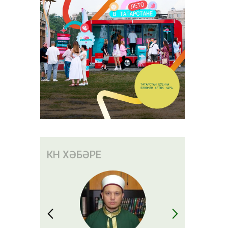
КӨН ХӘБӘРЕ