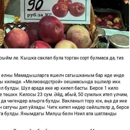
йм әле. Кышка саклап була торган сорт булмаса да, тиз
Бер елны Мамадышларга яшелчә сатышканым бар иде инде
шы килмәде. «Мелиоводстрой» оешмасында эшлиләр икән.
л булды. Шул арада ике ир килеп басты. Берсе 1 кило
төшкән. Килосы 23 сум. Әйдә, абый, 50 сумлык итеп үлчим,
а чөгендер алырга булды. Вакланып тору юк, аңа да ике
сатучы дип уйлады. Читкә китеп нидер сөйләштеләр дә, берсе
га булды. Янымдагы Миләүшә белән Нәзилә апа шатланды