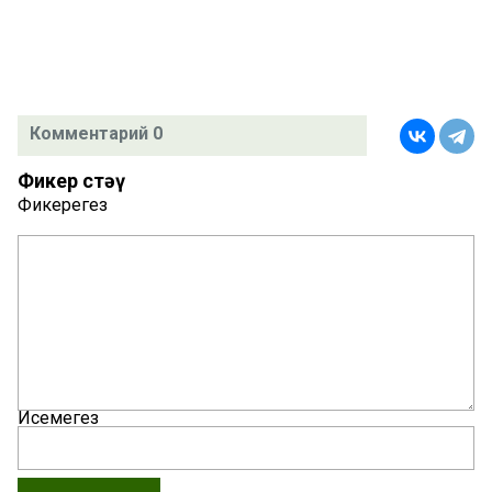
Комментарий 0
Фикер өстәү
Фикерегез
Исемегез