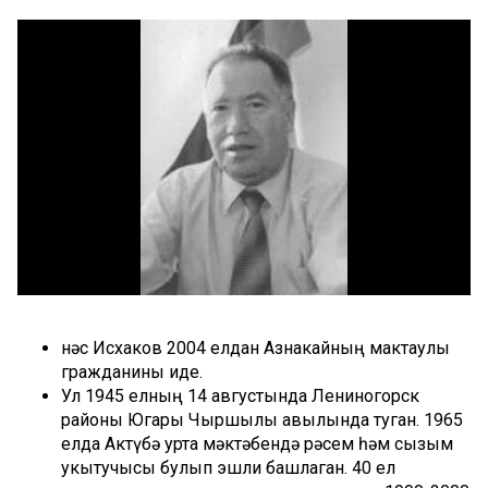
Әнәс Исхаков 2004 елдан Азнакайның мактаулы
гражданины иде.
Ул 1945 елның 14 августында Лениногорск
районы Югары Чыршылы авылында туган. 1965
елда Актүбә урта мәктәбендә рәсем һәм сызым
укытучысы булып эшли башлаган. 40 ел