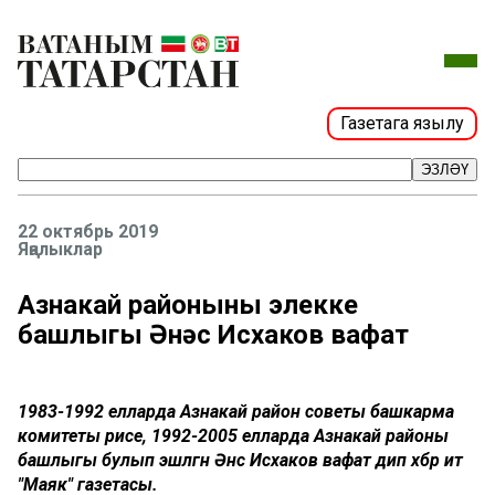
Газетага язылу
ЭЗЛӘҮ
22 октябрь 2019
Яңалыклар
Азнакай районының элекке
башлыгы Әнәс Исхаков вафат
1983-1992 елларда Азнакай район советы башкарма
комитеты рәисе, 1992-2005 елларда Азнакай районы
башлыгы булып эшләгән Әнәс Исхаков вафат дип хәбәр итә
"Маяк" газетасы.