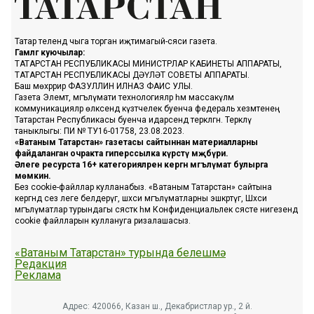
Татар телендә чыга торган иҗтимагый-сәяси газета.
Гамәлгә куючылар:
ТАТАРСТАН РЕСПУБЛИКАСЫ МИНИСТРЛАР КАБИНЕТЫ АППАРАТЫ,
ТАТАРСТАН РЕСПУБЛИКАСЫ ДӘҮЛӘТ СОВЕТЫ АППАРАТЫ.
Баш мөхәррир ФАЗУЛЛИН ИЛНАЗ ФАИС УЛЫ.
Газета Элемтә, мәгълүмати технологияләр һәм массакүләм
коммуникацияләр өлкәсендә күзәтчелек буенча федераль хезмәтенең
Татарстан Республикасы буенча идарәсендә теркәлгән. Теркәлү
таныклыгы: ПИ № ТУ16-01758, 23.08.2023.
«Ватаным Татарстан» газетасы сайтыннан материалларны
файдаланган очракта гиперссылка күрсәтү мәҗбүри.
Әлеге ресурста 16+ категорияләренә кергән мәгълүмат булырга
мөмкин.
Без cookie-файллар кулланабыз. «Ватаным Татарстан» сайтына
кергәндә сез әлеге белдерүгә, шәхси мәгълүматларны эшкәртүгә, Шәхси
мәгълүматлар турындагы сәясәткә һәм Конфиденциальлек сәясәте нигезендә
cookie файлларын куллануга ризалашасыз.
«Ватаным Татарстан» турында белешмә
Редакция
Реклама
Адрес: 420066, Казан ш., Декабристлар ур., 2 й.