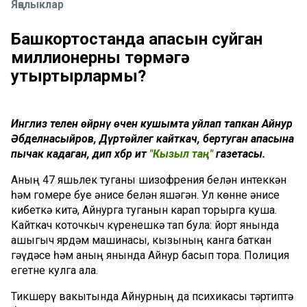
Яңалыклар
Башкортостанда апасын суйган
миллионерны төрмәгә
утыртырлармы?
Инглиз телен өйрәнү өчен кушымта уйлап тапкан Айнур
Әбделнасыйров, Дүртөйлегә кайткач, бертуган апасына
пычак кадаган, дип хәбәр итә
"Кызыл таң"
газетасы.
Аның 47 яшьлек туганы шизофрения белән интеккән
һәм гомере буе әнисе белән яшәгән. Ул көнне әнисе
кибеткә китә, Айнурга туганын карап торырга куша.
Кайткач коточкыч күренешкә тап була: йорт янында
ашыгыч ярдәм машинасы, кызының канга баткан
гәүдәсе һәм аның янында Айнур басып тора. Полиция
егетне кулга ала.
Тикшерү вакытында Айнурның да психикасы тәртиптә