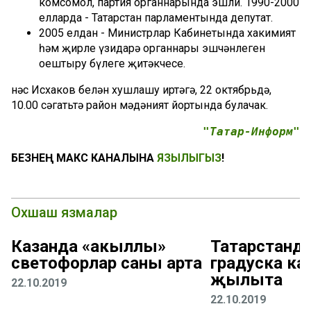
комсомол, партия органнарында эшли. 1990-2000
елларда - Татарстан парламентында депутат.
2005 елдан - Министрлар Кабинетында хакимият
һәм җирле үзидарә органнары эшчәнлеген
оештыру бүлеге җитәкчесе.
Әнәс Исхаков белән хушлашу иртәгә, 22 октябрьдә,
10.00 сәгатьтә район мәдәният йортында булачак.
"Татар-Информ"
БЕЗНЕҢ МАКС КАНАЛЫНА
ЯЗЫЛЫГЫЗ
!
Охшаш язмалар
Казанда «акыллы»
Татарстанда
светофорлар саны арта
градуска ка
җылыта
22.10.2019
22.10.2019