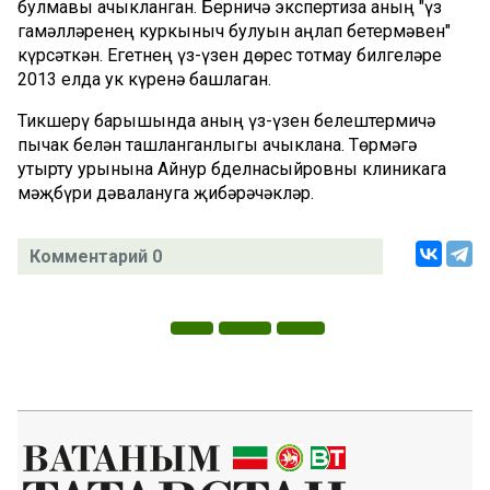
булмавы ачыкланган. Берничә экспертиза аның "үз
гамәлләренең куркыныч булуын аңлап бетермәвен"
күрсәткән. Егетнең үз-үзен дөрес тотмау билгеләре
2013 елда ук күренә башлаган.
Тикшерү барышында аның үз-үзен белештермичә
пычак белән ташланганлыгы ачыклана. Төрмәгә
утырту урынына Айнур Әбделнасыйровны клиникага
мәҗбүри дәвалануга җибәрәчәкләр.
Комментарий 0