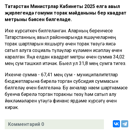
Татарстан Министрлар Кабинеты 2025 елга авыл
җирлегендә гомуми торак мәйданының бер квадрат
метрының бәясен билгеләде.
Ике күрсәткеч билгеләнгән. Аларның беренчесе
Татарстанның авыл районнарында яшәүчеләрнең
торак шартларын яхшырту өчен торак төзүгә яисә
сатып алуга социаль түләүләр күләмен исәпләү өчен
каралган. Яңа елдан квадрат метры өчен сумма 34,02
мең сум тәшкил итәчәк. Быел ул 31,8 мең сумга тигез.
Икенче сумма - 67,41 мең сум - муниципалитетлар
бюджетларына бирелә торган субсидия суммасын
билгеләү өчен билгеләнә. Бу акчалар наем шартнамәсе
буенча бирелә торган торакны төзү һәм сатып алу
йөкләмәләрен үтәүгә финанс ярдәме күрсәтү өчен
кирәк.
Комментарий 0