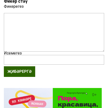
Фикер өстәү
Фикерегез
Исемегез
ҖИБӘРЕРГӘ