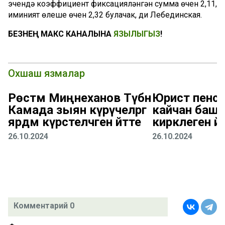
эчендә коэффициент фиксацияләнгән сумма өчен 2,11,
иминият өлеше өчен 2,32 булачак, ди Лебединская.
БЕЗНЕҢ МАКС КАНАЛЫНА
ЯЗЫЛЫГЫЗ
!
Охшаш язмалар
Рөстәм Миңнеханов Түбән
Юрист пенсия
Камада зыян күрүчеләргә
кайчан башл
ярдәм күрсәтеләчәген әйтте
кирәклеген әй
26.10.2024
26.10.2024
Комментарий 0