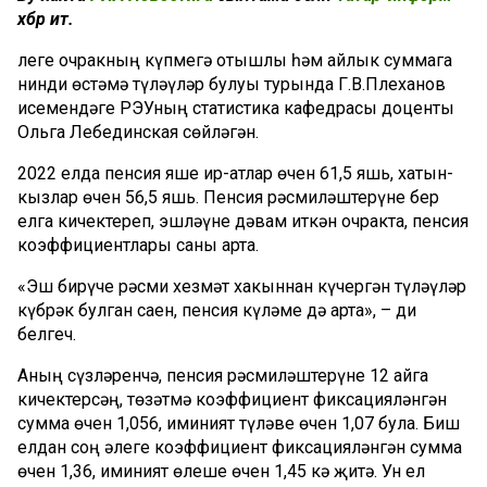
хәбәр итә.
Әлеге очракның күпмегә отышлы һәм айлык суммага
нинди өстәмә түләүләр булуы турында Г.В.Плеханов
исемендәге РЭУның статистика кафедрасы доценты
Ольга Лебединская сөйләгән.
2022 елда пенсия яше ир-атлар өчен 61,5 яшь, хатын-
кызлар өчен 56,5 яшь. Пенсия рәсмиләштерүне бер
елга кичектереп, эшләүне дәвам иткән очракта, пенсия
коэффициентлары саны арта.
«Эш бирүче рәсми хезмәт хакыннан күчергән түләүләр
күбрәк булган саен, пенсия күләме дә арта», – ди
белгеч.
Аның сүзләренчә, пенсия рәсмиләштерүне 12 айга
кичектерсәң, төзәтмә коэффициент фиксацияләнгән
сумма өчен 1,056, иминият түләве өчен 1,07 була. Биш
елдан соң әлеге коэффициент фиксацияләнгән сумма
өчен 1,36, иминият өлеше өчен 1,45 кә җитә. Ун ел