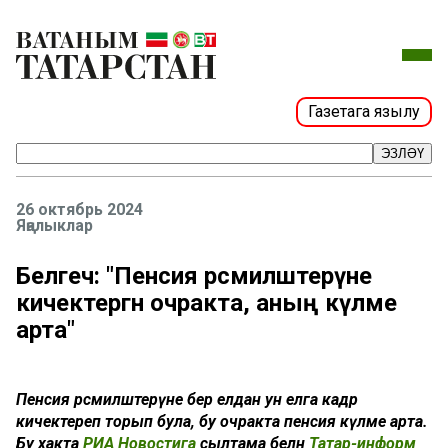
Газетага язылу
ЭЗЛӘҮ
26 октябрь 2024
Яңалыклар
Белгеч: "Пенсия рәсмиләштерүне
кичектергән очракта, аның күләме
арта"
Пенсия рәсмиләштерүне бер елдан ун елга кадәр
кичектереп торып була, бу очракта пенсия күләме арта.
Бу хакта
РИА Новостига
сылтама белән
Татар-информ