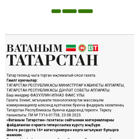
Татар телендә чыга торган иҗтимагый-сәяси газета.
Гамәлгә куючылар:
ТАТАРСТАН РЕСПУБЛИКАСЫ МИНИСТРЛАР КАБИНЕТЫ АППАРАТЫ,
ТАТАРСТАН РЕСПУБЛИКАСЫ ДӘҮЛӘТ СОВЕТЫ АППАРАТЫ.
Баш мөхәррир ФАЗУЛЛИН ИЛНАЗ ФАИС УЛЫ.
Газета Элемтә, мәгълүмати технологияләр һәм массакүләм
коммуникацияләр өлкәсендә күзәтчелек буенча федераль хезмәтенең
Татарстан Республикасы буенча идарәсендә теркәлгән. Теркәлү
таныклыгы: ПИ № ТУ16-01758, 23.08.2023.
«Ватаным Татарстан» газетасы сайтыннан материалларны
файдаланган очракта гиперссылка күрсәтү мәҗбүри.
Әлеге ресурста 16+ категорияләренә кергән мәгълүмат булырга
мөмкин.