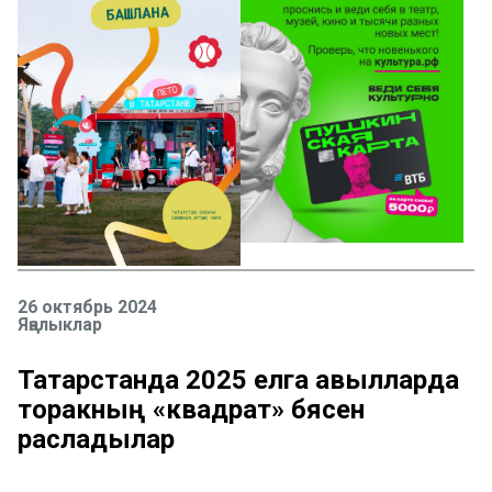
26 октябрь 2024
Яңалыклар
Татарстанда 2025 елга авылларда
торакның «квадрат» бәясен
расладылар