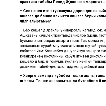
практика табибы Резидә Җәләловага мөрәҗәгать 
– Сез ничек итеп туклануны дөрес дип саныйсы
ашарга да башка вакытта авызга берни капма
чәйләп алыргамы?
– Бар кешегә дә яраклы универсаль кагыйдә юк, 
Ашказаны-эчәклек трактында чирләре (мәсәлән, г
булмас өчен, ешрак ашарга тиеш. Тик монда иң 
ашказанын зурайтмау максатыннан шулай туклана
кабатлап әйтәм: бөтенебез дә шулай тукланырга т
күзәнәкләренең инсулинны кабул итмәвенә (инсули
кешеләр дә бар. Ә гомумән, туклану көнгә өч тапк
режимын табиб-диетолог ярдәмендә сайлый ала.
– Хәзерге заманда күбебез төшке ашны тиешен
җәфасы. Төшке аш вакытында бутерброд йә пир
чәй эчеп алабыз да вәссәлам. Иртә-кич өйдә әйб
– Эш урыныгызда ашханә булмаса, иң яхшысы 
өйдән алып килү. Ул савытта, мәсәлән, шулпада яис
гомумән, 4 сәгать саен тамак ялгап алу хәерле. Ри