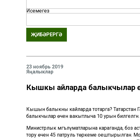
Исемегез
ҖИБӘРЕРГӘ
23 ноябрь 2019
Яңалыклар
Кышкы айларда балыкчылар өч
Кышын балыкны кайларда тотарга? Татарстан Га
балыкчылар өчен вакытлыча 10 урын билгеләгән.
Министрлык мәгълүматларына караганда, боз асты
тору өчен 45 патруль төркеме оештырылган. Мон