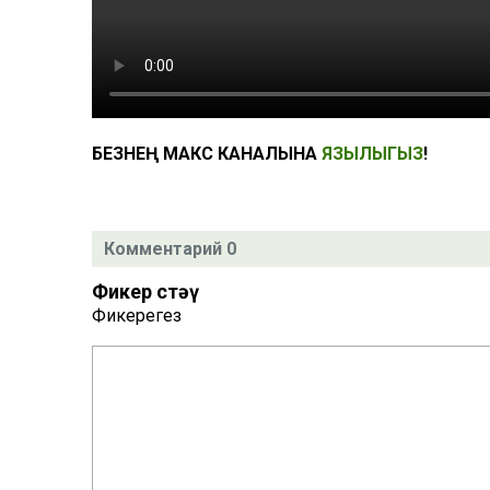
БЕЗНЕҢ МАКС КАНАЛЫНА
ЯЗЫЛЫГЫЗ
!
Комментарий 0
Фикер өстәү
Фикерегез