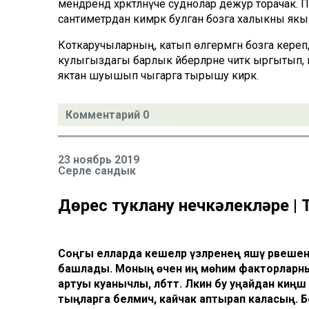
мендәрендә хәрәкәтләнүче суднолар дежур торача
сантиметрдан кимрәк булган бозга халыкны якын 
Коткаручыларның, катып өлгермәгән бозга кереп, 
кулыгыздагы барлык әйберләрне читкә ыргытып, к
яктан шуышып чыгарга тырышу кирәк.
Комментарий 0
23 ноябрь 2019
Серле сандык
Дөрес туклану нечкәлекләре |
Соңгы елларда кешеләр үзләренең яшәү рәвешен 
башлады. Моның өчен иң мөһим факторларның 
артуы куанычлы, әлбәттә. Ләкин бу уңайдан киңәш
тыңларга белмичә, кайчак аптырап каласың. Б