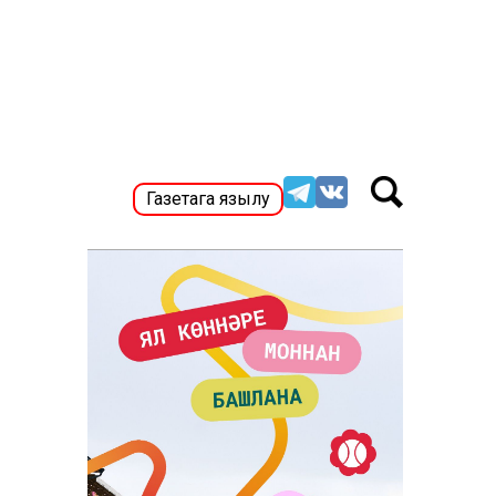
Газетага язылу