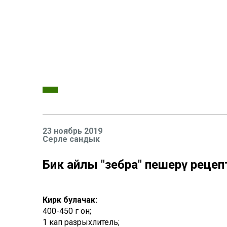
23 ноябрь 2019
Серле сандык
Бик җайлы "зебра" пешерү реце
Кирәк булачак:
400-450 г он;
1 кап разрыхлитель;