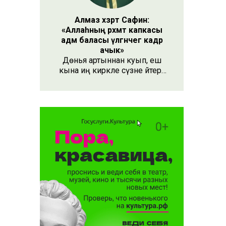
Алмаз хәзрәт Сафин:
«Аллаһның рәхмәт капкасы
адәм баласы үлгәнчегә кадәр
ачык»
Дөнья артыннан куып, еш
кына иң кирәкле сүзне әйтергә
онытабыз. «Рәхмәт» сүзе бу.
Әлеге сүзне күршең яки
дустыңа гына түгел, Аллаһы
Тәгаләгә дә әйтү тиешле, чөнки
кеше бөтен яшәеше, барлыгы
белән Аңа бурычлы.