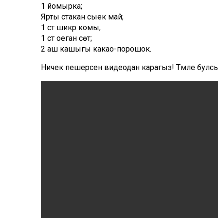
1 йомырка;
Ярты стакан сыек май;
1 ст шикәр комы;
1 ст оеган сөт;
2 аш кашыгы какао-порошок.
Ничек пешерәсен видеодан карагыз! Тәмле булсы