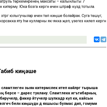
к. Патруль төркемнәренең максаты – калынлыгы 7
китермәү. Юка бозга кергән өчен штраф күздә тотыла.
хәтәргә юлыгучылар өчен төп киңәше болайрак. Суга төшүгә,
орсакка яту һәм кулларны як-якка җәеп, үзегез килеп кергән
 Табиб киңәше
сәламәтлегенә зыян китермәслек итеп көйләргә тырыша
берсе – дөрес туклану. Сәламәтлеккә игътибарның
 бирүчеләр, фикер әйтүчеләр шулкадәр күп ки, кайсын
елгеч белән киңәшүдән дә яхшысы булмас дип, гомуми