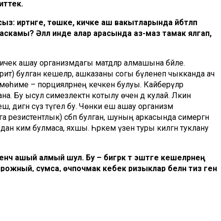
иттек.
з: иртәнге, төшке, кичке аш вакытларында әйбәтләп
скамы? Әллә инде алар арасында аз-маз тамак ялгап,
ничек ашау организмдагы матдәләр алмашына бәйле.
астрит) булган кешеләр, ашказаны согы бүленеп чыкканда ач
мөһиме – порцияләрнең кечкенә булуы. Кайберәүләр
. Бу ысул симезлектән котылу өчен дә кулай. Ләкин
иеш, дигән сүз түгел бу. Чөнки еш ашау организм
нга резистентлык) сәбәп булган, шуның аркасында симергән
ырдан ким булмаса, яхшы. Һәркем үзенә туры килгән туклану
чә ашый алмый шул. Бу – бигрәк тә эштәге кешеләрнең
ожный, сумса, өчпочмак кебек ризыклар белән тиз генә
әтләп ашап, көндез шулай гына капкалап алырга ярыймы?
– төш вакытында ашый торган ризыкны, савытка салып,
ә мичтә пешкән ит кисәге, аның янына яшелчә салаты булсын. Ә
зыкның калориясе җитәрлек булу да әһәмияткә ия. Тик