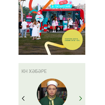
КӨН ХӘБӘРЕ