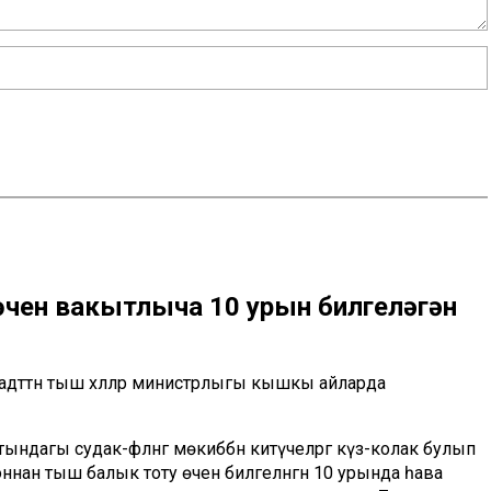
ен вакытлыча 10 урын билгеләгән
дәттән тыш хәлләр министрлыгы кышкы айларда
ндагы судак-фәләнгә мөкиббән китүчеләргә күз-колак булып
нан тыш балык тоту өчен билгеләнгән 10 урында һава