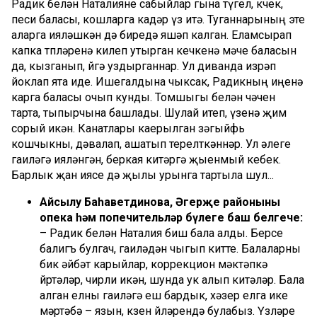
Радик белән Наталияне сабыйлар гына түгел, көчек,
песи баласы, кошларга кадәр үз итә. Туганнарының эте
аларга ияләшкән дә биредә яшәп калган. Еламсырап
капка төп­ләренә килеп утырган кеч­кенә мәче баласын
да, кызганып, өйгә уздырганнар. Ул диванда изрәп
йоклап ята иде. Ишегалдына чыксак, Ра­дик­ның иңенә
карга баласы очып кунды. Томшыгы белән чә­чен
тарта, тыпырчына баш­лады. Шулай итеп, үзе­нә җим
сорый икән. Канатлары каерылган зә­гыйфь
кошчыкны, дәва­лап, ашатып те­релт­кәннәр. Ул әлеге
гаи­ләгә ия­ләнгән, беркая ки­тәргә җыенмый кебек.
Барлык җан иясе дә җылы урынга тартыла шул...
Айсылу Баһаветдинова, Әгерҗе районының
опека һәм попечительләр бүлеге баш белгече:
– Радик белән Наталия биш бала алды. Берсе
балигъ булгач, гаиләдән чыгып китте. Балаларны
бик әйбәт карыйлар, коррекцион мәктәпкә
йөртәләр, чирли икән, шунда ук алып китәләр. Бала
алган елны гаиләгә еш бардык, хәзер елга ике
мәртәбә – язын, көзен өйләрендә булабыз. Үзләре