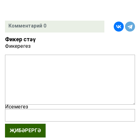
Комментарий 0
Фикер өстәү
Фикерегез
Исемегез
ҖИБӘРЕРГӘ