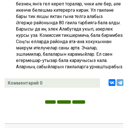
безнең янга гел кереп торалар, чөнки әле бер, әле
икенче белешмә китерергә кирәк. Ул гаиләне
бары тик яхшы яктан гына телгә алабыз.
Әгерҗе районында 80 гаилә тәрбиягә бала алды.
Барысы да иң элек Алабугада укып, әзерлек
курсы уза. Комиссия тикшермичә, бала бирмибез.
Соңгы елларда районда ата-ана хокукыннан
мәхрүм ителүчеләр саны арта. Эчәләр,
эшләмиләр, балаларын карамыйлар. Ел саен
егермешәр-утызар бала караучысыз кала.
Аларның сабыйларын гаиләләргә урнаштырабыз.
Комментарий 0