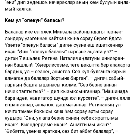
“әни” дип эндәшсә, кече­рәк­ләр аның кем булуын аңла­
мый калган.
Кем ул “опекун” баласы?
Балалар ике ел элек Мин­­зәлә районындагы тер­нәк­
ләндерү үзәгеннән кайткач кына сорау биреп йө­дәтә.
Үзәктә “опекун баласы” дигән сүзне еш ишет­кәннәр
икән. “Әни, “опекун баласы” нәр­сәне аңлата ул?” –
дигән 7 яшьлек Регина. Наталия аңлату­ны әни­лә­рен­
нән башлый. “Хәтер­лисезме, теге вакытта бер апаларга
бардык, ул – сезнең әниегез. Сез күп булганга карый
алмаган да балалар йортына биргән”, – дигәч, сабый­
лар­ның башта ышанасы килми. “Сез безне аннан
ничек таптыгыз?” – дип кызыксынганнар. “Машинада
бара идек, навигатор шунда юл күр­сәтте”, – дигәч, әллә
ышанганнар, әллә юк, дәшмә­гәннәр. Ре­гинаның ул
кичтә тәмам йокысы кача һәм сорау арты сорау
яудыра: “Әни, ул апа безне синең кебек яраттымы
икән?.. Киендердеме икән?.. Ашаттымы икән?”
“Әлбәттә, үзенчә яраткан, сез бит әйбәт балалар”, –