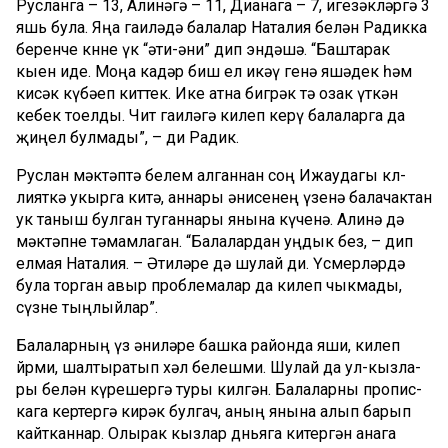
Русланга – 13, Алинәгә – 11, Дианага – 7, игезәкләргә 3
яшь була. Яңа гаиләдә балалар Наталия белән Радикка
беренче көн­не үк “әти-әни” дип эндәшә. “Баштарак
кыен иде. Моңа кадәр биш ел икәү генә яшә­дек һәм
кисәк күбәеп киттек. Ике атна бигрәк тә озак үткән
кебек тоелды. Чит гаиләгә килеп керү балаларга да
җиңел булмады”, – ди Радик.
Руслан мәктәптә белем алганнан соң Ижаудагы көл­­
лияткә укырга китә, аннары әнисенең үзенә балачактан
ук таныш булган туганнары янына күченә. Али­нә дә
мәктәпне тәмамла­ган. “Балалардан уңдык без, – дип
елмая Наталия. – Әтиләре дә шулай ди. Үс­мер­ләрдә
була торган авыр проблемалар да килеп чыкмады,
сүзне тың­лыйлар”.
Балаларның үз әниләре башка районда яши, килеп
йөрми, шалтыратып хәл белешми. Шулай да ул-кыз­ла­
ры белән күрешергә туры кил­гән. Балаларны пропис­
кага кертергә кирәк бул­гач, аның янына алып барып
кайтканнар. Олырак кызлар дөньяга китергән анага