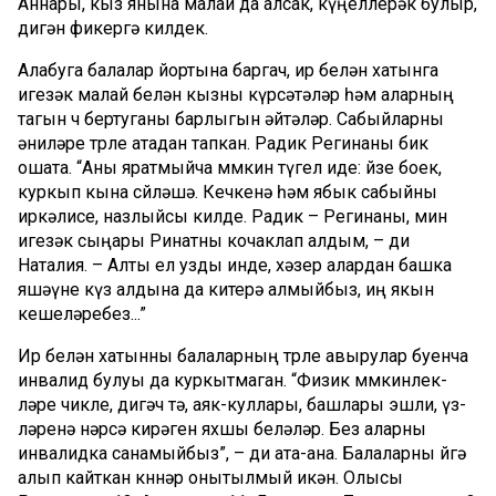
Аннары, кыз янына малай да алсак, күңеллерәк булыр,
дигән фикергә килдек.
Алабуга балалар йортына баргач, ир белән хатынга
игезәк малай белән кызны күрсәтәләр һәм аларның
тагын өч бертуганы барлыгын әйтәләр. Сабыйларны
әни­ләре төрле атадан тапкан. Радик Регинаны бик
ошата. “Аны яратмыйча мөмкин түгел иде: йөзе боек,
куркып кына сөйләшә. Кечкенә һәм ябык сабыйны
иркәлисе, наз­лыйсы килде. Радик – Регинаны, мин
игезәк сыңары Ринатны кочаклап алдым, – ди
Наталия. – Алты ел узды инде, хәзер алардан башка
яшәү­не күз алдына да китерә алмыйбыз, иң якын
кеше­ләребез...”
Ир белән хатынны бала­ларның төрле авырулар буенча
инвалид булуы да куркытмаган. “Физик мөмкин­лек­
ләре чикле, дигәч тә, аяк-куллары, башлары эшли, үз­
ләренә нәрсә кирәген яхшы беләләр. Без аларны
инвалидка санамыйбыз”, – ди ата-ана. Балаларны өйгә
алып кайткан көннәр онытылмый икән. Олысы