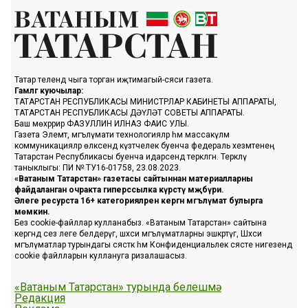
Татар телендә чыга торган иҗтимагый-сәяси газета.
Гамәлгә куючылар:
ТАТАРСТАН РЕСПУБЛИКАСЫ МИНИСТРЛАР КАБИНЕТЫ АППАРАТЫ,
ТАТАРСТАН РЕСПУБЛИКАСЫ ДӘҮЛӘТ СОВЕТЫ АППАРАТЫ.
Баш мөхәррир ФАЗУЛЛИН ИЛНАЗ ФАИС УЛЫ.
Газета Элемтә, мәгълүмати технологияләр һәм массакүләм
коммуникацияләр өлкәсендә күзәтчелек буенча федераль хезмәтенең
Татарстан Республикасы буенча идарәсендә теркәлгән. Теркәлү
таныклыгы: ПИ № ТУ16-01758, 23.08.2023.
«Ватаным Татарстан» газетасы сайтыннан материалларны
файдаланган очракта гиперссылка күрсәтү мәҗбүри.
Әлеге ресурста 16+ категорияләренә кергән мәгълүмат булырга
мөмкин.
Без cookie-файллар кулланабыз. «Ватаным Татарстан» сайтына
кергәндә сез әлеге белдерүгә, шәхси мәгълүматларны эшкәртүгә, Шәхси
мәгълүматлар турындагы сәясәткә һәм Конфиденциальлек сәясәте нигезендә
cookie файлларын куллануга ризалашасыз.
«Ватаным Татарстан» турында белешмә
Редакция