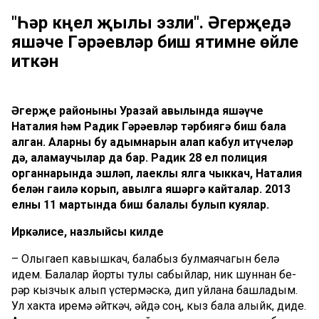
"Һәр күңел җылы эзли". Әгерҗедә
яшәүче Гәрәевләр биш ятимне өйле
иткән
Әгерҗе районының Ура­зай авылында яшәүче
Наталия һәм Радик Гәрәевләр тәрбиягә биш бала
алган. Аларның бу адымнарын аңлап кабул итүчеләр
дә, аңламаучылар да бар. Радик 28 ел полиция
органнарында эшләп, лаеклы ялга чыккач, Наталия
белән гаилә корып, авылга яшәргә кайталар. 2013
елның 11 мартында биш балалы булып куялар.
Иркәлисе, назлыйсы килде
– Олыгаеп кавышкач, ба­лабыз булмаячагын белә
идем. Балалар йорты тулы сабыйлар, ник шуннан бе­
рәр кызчык алып үстер­мәс­кә, дип уйлана башладым.
Ул хакта иремә әйткәч, әйдә соң, кыз бала алыйк, диде.