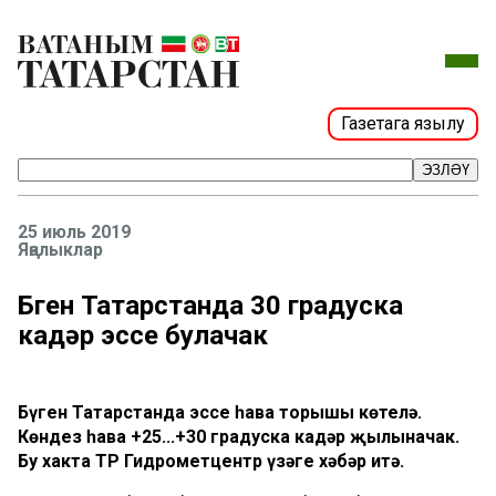
Газетага язылу
ЭЗЛӘҮ
25 июль 2019
Яңалыклар
Бүген Татарстанда 30 градуска
кадәр эссе булачак
Бүген Татарстанда эссе һава торышы көтелә.
Көндез һава +25...+30 градуска кадәр җылыначак.
Бу хакта ТР Гидрометцентр үзәге хәбәр итә.