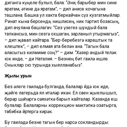
дигәнгә күңеле булып, бала: “Әни, барыбер мин сине
яратам, әти­не дә яратам”, – дип әнисе кочагына
ташлана. Башка ул хакта беркайчан сүз кузгатмыйлар.
Ринат кына бер­сендә, нишли­сең, ник тәр­тип бо­засың,
дип ачулана башлагач: “Сез үзегез шундый бала
тапкансыз, мин сез­гә охшаган, зарланып утырмагыз”,
– дип җавап кайтара. “Бер-бе­ре­безгә караштык та
көлеш­тек”, – дип елмая ата белән ана. “Тагын бала
аласыгыз кил­миме соң?” – дим. “Хәзер андый теләк
юк инде, – ди Наталия. – Безнең бит гаилә иш­ле.
Оныклар сөю турында хыялланабыз”.
Җылы урын
Без әлеге гаиләдә булганда, балалар өйдә юк иде,
җәйге лагерьда ял итәләр икән. Ел саен җыелышып,
берәр шәһәргә сәяхәткә барып кайталар. Казанда еш
булалар. Балаларны коррекцион мәк­тәпкә озатырга,
табибка йөртергә кирәк.
Бу гаиләдә безне тагын бер нәрсә сокландырды: