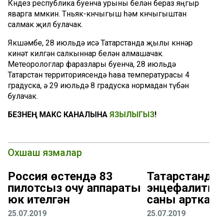
Көндез республика буенча урыны белән бераз яңгыр
яварга мөмкин. Төньяк-көнчыгыш һәм көнчыгыштан
салмак җил булачак.
Якшәмбе, 28 июльдә исә Татарстанда җылы көннәр
кинәт килгән салкыннар белән алмашачак.
Метеорологлар фаразлары буенча, 28 июльдә
Татарстан территориясендә һава температурасы 4
градуска, ә 29 июльдә 8 градуска нормадан түбән
булачак.
БЕЗНЕҢ МАКС КАНАЛЫНА
ЯЗЫЛЫГЫЗ
!
Охшаш язмалар
Россия өстендә 83
Татарстанда
пилотсыз очу аппараты
энцефалиты
юк ителгән
саны арткан
25.07.2019
25.07.2019