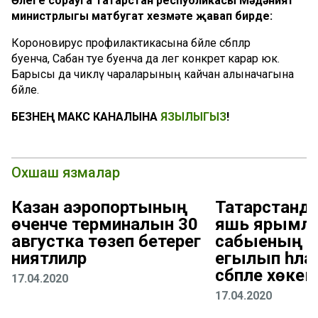
Әлеге сорауга Татарстан республикасы Мәдәният
министрлыгы матбугат хезмәте җавап бирде:
Короновирус профилактикасына бәйле сәбәпләр
буенча, Сабан туе буенча да әлегә конкрет карар юк.
Барысы да чикләү чараларының кайчан алыначагына
бәйле.
БЕЗНЕҢ МАКС КАНАЛЫНА
ЯЗЫЛЫГЫЗ
!
Охшаш язмалар
Казан аэропортының
Татарстанд
өченче терминалын 30
яшь ярымл
августка төзеп бетерегә
сабыеның тәрә
ниятлиләр
егылып һәла
сәбәпле хөкем 
17.04.2020
17.04.2020