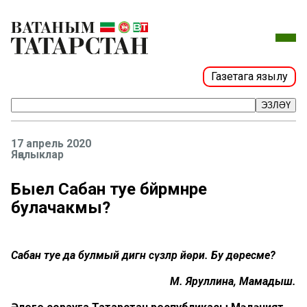
Газетага язылу
ЭЗЛӘҮ
17 апрель 2020
Яңалыклар
Быел Сабан туе бәйрәмнәре
булачакмы?
Сабан туе да булмый дигән сүзләр йөри. Бу дөресме?
М. Яруллина, Мамадыш.