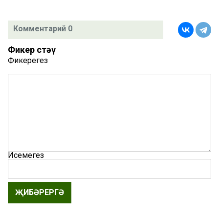
Комментарий 0
Фикер өстәү
Фикерегез
Исемегез
ҖИБӘРЕРГӘ