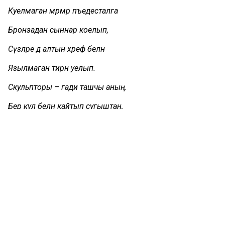
Куелмаган мәрмәр пъедесталга
Бронзадан сыннар коелып,
Сүзләре дә алтын хәреф белән
Язылмаган тирән уелып.
Скульпторы – гади ташчы аның.
Бер кул белән кайтып сугыштан,
Шул калкыткан менә бу һәйкәлне
Гади цементтан һәм гади таштан.
«Бер куллы ташчы» авылдашым Һидият абый иде.
Мич чыгаручы иде ул. Оят булса да әйтим: мин инде
аның фамилиясен дә хәтерләмим. Ни кызганыч, без
ветераннарыбызның сугышчан юллары белән дә артык
кызыксынмаганбыз һәм «яшь идек, бала-чага идек»
дип әйтеп кенә ваемсызлыгыбызны аңлатып