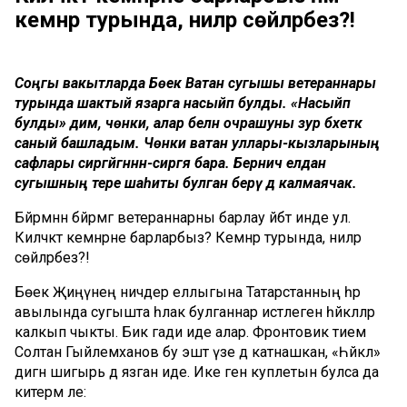
кемнәр турында, ниләр сөйләрбез?!
Соңгы вакытларда Бөек Ватан сугышы ветераннары
турында шактый язарга насыйп булды. «Насыйп
булды» дим, чөнки, алар белән очрашуны зур бәхеткә
саный башладым. Чөнки ватан уллары-кызларының
сафлары сирәгәйгәннән-сирәгәя бара. Берничә елдан
сугышның тере шаһиты булган берәү дә калмаячак.
Бәйрәмнән бәйрәмгә ветераннарны барлау әйбәт инде ул.
Киләчәктә кемнәрне барларбыз? Кемнәр турында, ниләр
сөйләрбез?!
Бөек Җиңүнең ничәдер еллыгына Татарстанның һәр
авылында сугышта һәлак булганнар истә­легенә һәйкәлләр
калкып чыкты. Бик гади иде алар. Фронтовик әтием
Солтан Гыйлемханов бу эштә үзе дә катнашкан, «Һәйкәл»
дигән шигырь дә язган иде. Ике генә куплетын булса да
китерәм әле: