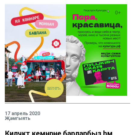
17 апрель 2020
Җәмгыять
Киләчәктә кемнәрне барларбыз һәм