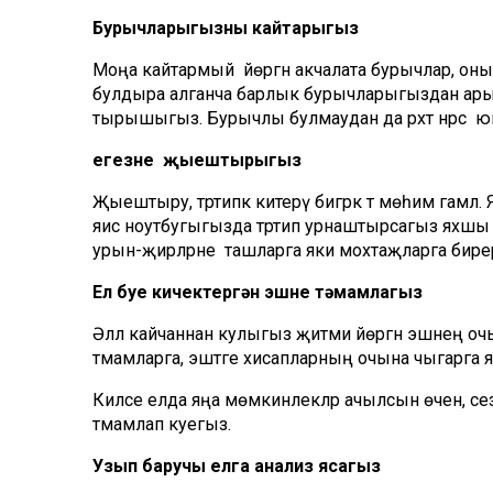
Бурычларыгызны кайтарыгыз
Моңа кайтармый йөргән акчалата бурычлар, онытыл
булдыра алганча барлык бурычларыгыздан арыны
тырышыгыз. Бурычлы булмаудан да рәхәт нәрсә юк
Өегезне җыештырыгыз
Җыештыру, тәртипкә китерү бигрәк тә мөһим гамә
яисә ноутбугыгызда тәртип урнаштырсагыз яхшы
урын-җирләрне ташларга яки мохтаҗларга бирер
Ел буе кичектергән эшне тәмамлагыз
Әллә кайчаннан кулыгыз җитми йөргән эшнең о
тәмамларга, эштәге хисапларның очына чыгарга 
Киләсе елда яңа мөмкинлекләр ачылсын өчен, се
тәмамлап куегыз.
Узып баручы елга анализ ясагыз