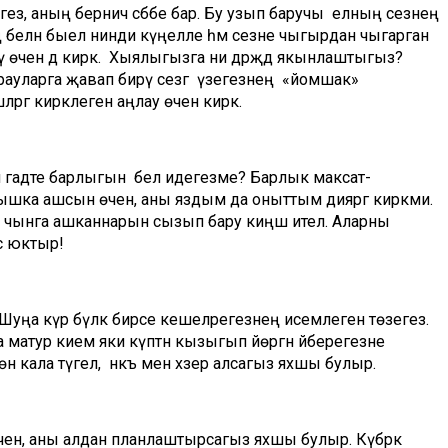
исәгез, аның берничә сәбәбе бар. Бу узып баручы елның сезнең
ң белән быел нинди күңелле һәм сезне чыгырдан чыгарган
өчен дә кирәк. Хыялыгызга ни дәрәҗәдә якынлаштыгыз?
рауларга җавап бирү сезгә үзегезнең «йомшак»
ләргә кирәклеген аңлау өчен кирәк.
н гадәте барлыгын белә идегезме? Барлык максат-
мышка ашсын өчен, аны яздым да оныттым дияргә кирәкми.
, чынга ашканнарын сызып бару киңәш ителә. Аларны
сә юктыр!
Шуңа күрә бүләк бирәсе кешеләрегезнең исемлеген төзегез.
ңа матур кием яки күптән кызыгып йөргән әйберегезне
н кала түгел, ә нәкъ менә хәзер алсагыз яхшы булыр.
өчен, аны алдан планлаштырсагыз яхшы булыр. Күбрәк