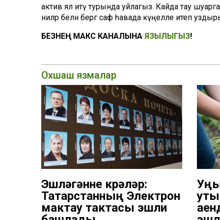
актив ял итү турында уйлагыз. Кайда тау шуарга
әниләр белән бергә саф һавада күңелле итеп уздыр
БЕЗНЕҢ МАКС КАНАЛЫНА
ЯЗЫЛЫГЫЗ
!
Охшаш язмалар
Эшләгәнне күрәләр:
Уң
Татарстанның Электрон
уты
мактау тактасы эшли
аен
башлады
эшл