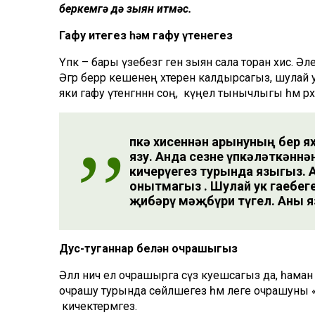
беркемгә дә зыян итмәс.
Гафу итегез һәм гафу үтенегез
Үпкә – бары үзебезгә генә зыян сала торан хис. 
Әгәр берәр кешенең хәтерен калдырсагыз, шулай 
яки гафу үтенгәннән соң, күңел тынычлыгы һәм рәх
Үпкә хисеннән арынуның бер 
язу. Анда сезне үпкәләткәннән
кичерүегез турында языгыз. 
онытмагыз . Шулай ук гаебеге
җибәрү мәҗбүри түгел. Аны я
Дус-туганнар белән очрашыгыз
Әллә ничә ел очрашырга сүз куешсагыз да, һам
очрашу турында сөйләшегез һәм әлеге очрашуны 
кичектермәгез.