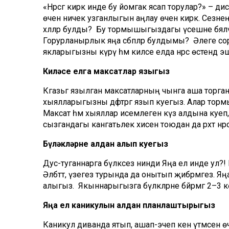
«Нәрсәгә кирәк инде бу йомгак ясап торулар?» – д
өчен ничек узганлыгын аңлау өчен кирәк. Сезне
хәлләр булды? Бу тормышыгыздагы үсешне бәяләү 
Горурланырлык яңа сәбәпләр булдымы? Әлеге со
якларыгызны күрү һәм киләсе елда нәрсә өстендә эш
Киләсе елга максатлар языгыз
Кәгазьгә язылган максатларның чынга аша торга
хыялларыгызны дәфтәргә язып куегыз. Алар тор
Максат һәм хыяллар исемлеген күз алдына куеп
сызгандагы канәгатьлек хисен тоюдан да рәхәт нәр
Бүләкләрне алдан алып куегыз
Дус-туганнарга бүләксез нинди Яңа ел инде ул?! 
Әлбәттә, үзегез турында да онытып җибәрмәгез. Я
алыгыз. Якыннарыгызга бүләкләрне бәйрәмгә 2–3 кө
Яңа ел каникулын алдан планлаштырыгыз
Каникул диванда ятып, ашап-эчеп кенә үтмәсен 