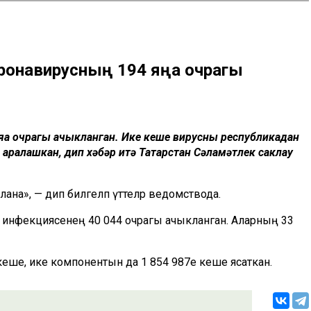
оронавирусның 194 яңа очрагы
 яңа очрагы ачыкланган. Ике кеше вирусны республикадан
 аралашкан, дип хәбәр итә Татарстан Сәламәтлек саклау
алана», — дип билгеләп үттеләр ведомствода.
инфекциясенең 40 044 очрагы ачыкланган. Аларның 33
еше, ике компонентын да 1 854 987е кеше ясаткан.