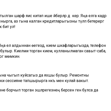
ган шарф яисә китап ише әйберләр дә керә. Яңа елга кадәр
рга, аз гына калган кредитларыгызны түләп бетерергә
 бит ул!
л. Яңа ел алдыннан өегездә, кием шкафларыгызда, телефон
 булыр. Киелми торган кием, кулланылмаган савыт-саба,
гә мөмкин.
чына чыгып куйсагыз да яхшы булыр. Ремонтны
яки сессияне тапшырырга нәкъ менә кулай вакыт.
зне борчып торган эшләрегезнең берсен генә булса да