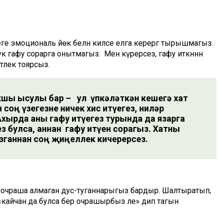
Әлеге эмоциональ йөк белән киләсе елга керергә тырышмагыз.
ук гафу сорарга онытмагыз. Менә күрерсез, гафу иткәннән
әтлек тоярсыз.
яхшы ысулы бар – ул үпкәләткән кешегә хат
 соң үзегезне ничек хис итүегез, ниләр
Ахырда аны гафу итүегез турында да язарга
з булса, аннан гафу итүен сорагыз. Хатны
зганнан соң җиңеллек кичерерсез.
ан очраша алмаган дус-туганнарыгыз бардыр. Шалтыратып,
«кайчан да булса бер очрашырбыз әле» дип тагын