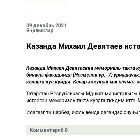
09 декабрь 2021
Яңалыклар
Казанда Михаил Девятаев истә
Казанда Михаил Девятаевка мемориаль такта ку
бинасы фасадында (Несмелов ур., 7) урнашача
карарга кул куйды. Карар хокукый мәгълүмат
Татарстан Республикасы Мәдәният министрлыгы
истәлегенә мемориаль такта куярга тәкъдим итте. М
Исегезгә төшерәбез, июль аенда легендар очучы 
Комментарий 0