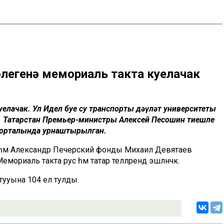
легенә мемориаль такта куелачак
елачак. Ул Идел буе су транспорты дәүләт университеты
к. Татарстан Премьер-министры Алексей Песошин тиешле
 порталында урнаштырылган.
 һәм Александр Печерский фонды Михаил Девятаев
емориаль такта рус һәм татар телләрендә эшләнәчәк.
тууына 104 ел тулды.