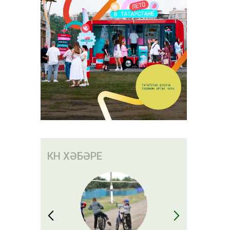
КӨН ХӘБӘРЕ