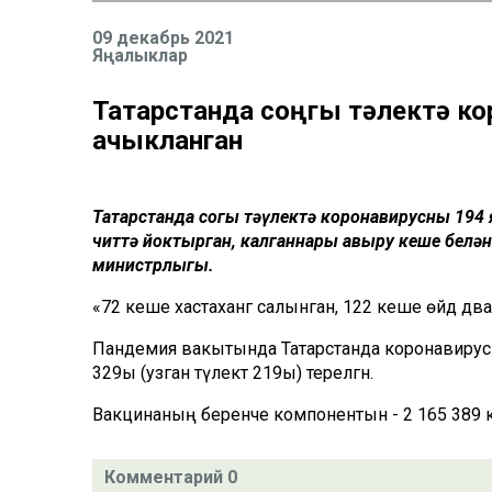
09 декабрь 2021
Яңалыклар
Татарстанда соңгы тәүлектә к
ачыкланган
Татарстанда соңгы тәүлектә коронавирусның 194
читтә йоктырган, калганнары авыру кеше белән
министрлыгы.
«72 кеше хастаханәгә салынган, 122 кеше өйдә дәв
Пандемия вакытында Татарстанда коронавирус 
329ы (узган тәүлектә 219ы) терелгән.
Вакцинаның беренче компонентын - 2 165 389 к
Комментарий 0