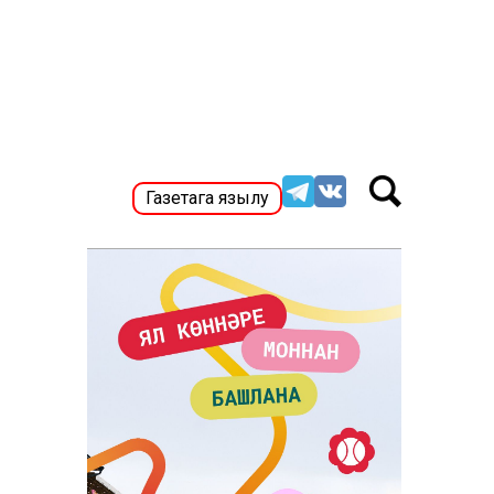
Газетага язылу