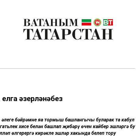
 елга әзерләнәбез
әр әлеге бәйрәмне яңа тормыш башлангычы буларак та кабул
нәгатьлек хисе белән башлап җибәрү өчен кайбер эшләргә бу
әлләп өлгерергә кирәкле эшләр хакында белеп тору