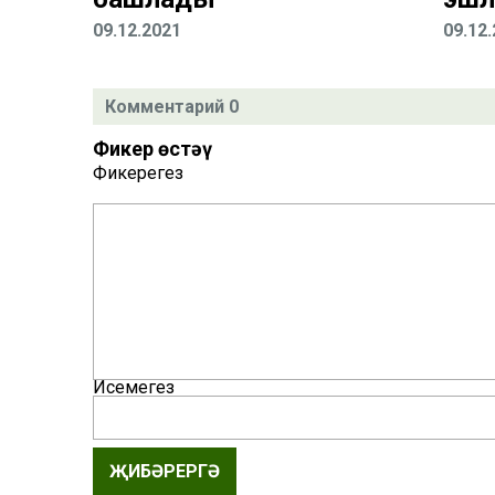
09.12.2021
09.12
Комментарий 0
Фикер өстәү
Фикерегез
Исемегез
ҖИБӘРЕРГӘ