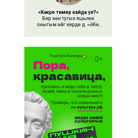
«Кәкре тимер кайда ул?»
Бер көн тугыз яшьлек
оныгым өйгә керде дә: «Әби,
безнең кәкре тимер кайда
ул?» – дип сорады.