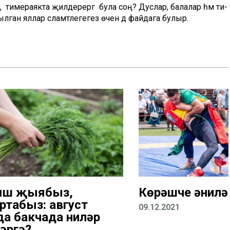
, тимераякта җилдерергә була соң? Дуслар, балалар һәм әти-
ылган яллар сәламәтлегегез өчен дә файдага булыр.
ыш җыябыз,
Көрәшче әнилә
ртабыз: август
09.12.2021
да бакчада ниләр
әргә?