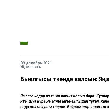
09 декабрь 2021
Җәмгыять
Быелгысы үткәндә калсын: Яңа
Яңа елга кадәр аз гына вакыт калып бара. Күпл
итә. Шуңа күрә Яңа елны ыгы-зыгыдан түгел, ка
елда нокта куюың хәерле. Бәйрәм алдыннан төг