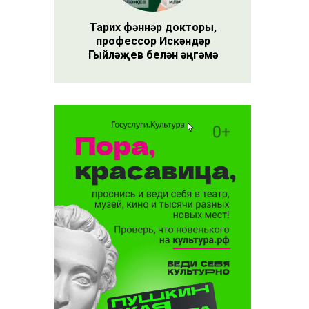
Тарих фәннәр докторы,
профессор Искәндәр
Гыйләҗев белән әңгәмә