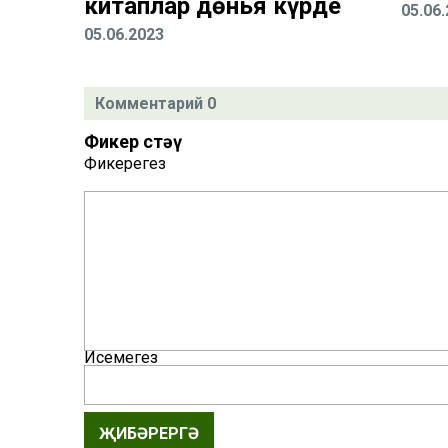
китаплар дөнья күрде
05.06
05.06.2023
Комментарий 0
Фикер өстәү
Фикерегез
Исемегез
ҖИБӘРЕРГӘ