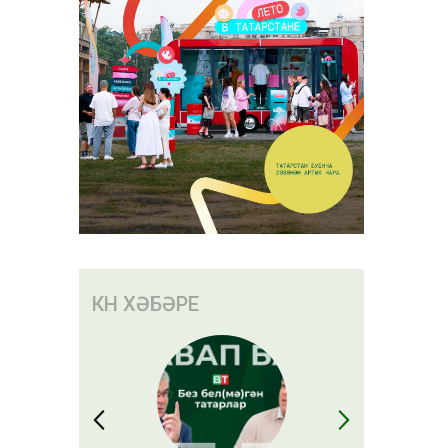
КӨН ХӘБӘРЕ
онерлар
оннан