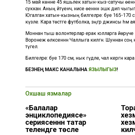
15 май көнне 45 яшьлек хатын-кыз-сатучы өеннә
суккан. Аның әйтүенчә, әнисе өеннән эшкә дип чыгып
Югалган хатын-кызның билгеләре: буе 165-170 с
күзле. Кара төстәге футболка, зәңгәр джинсы һәм а
Моннан тыш волонтерлар ерак юлларга йөрүче 5
Воронеж өлкәсеннән Чаллыга килгән. Шуннан соң 
түгел.
Билгеләре: буе 170 см, нык гәүдәле, чал кергән кара ч
БЕЗНЕҢ МАКС КАНАЛЫНА
ЯЗЫЛЫГЫЗ
!
Охшаш язмалар
«Балалар
Тор
энциклопедиясе»
хезм
сериясеннән татар
хез
телендәге төсле
килә