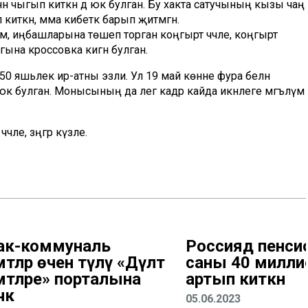
н чыгып киткән дә юк булган. Бу хакта сатучының кызы чаң
 киткән, әмма кибеткә барып җитмәгән.
м, иңбашларына төшеп торган коңгырт чәчле, коңгырт
ягына кроссовка кигән булган.
0 яшьлек ир-атны эзли. Ул 19 май көнне фура белән
юк булган. Монысының да әлегә кадәр кайда икәнлеге мәгълүм
әчле, зәңгәр күзле.
ак-коммуналь
Россиядә пенси
әтләр өчен түләү «Дәүләт
саны 40 милли
мәтләре» порталына
артып киткән
чәк
05.06.2023