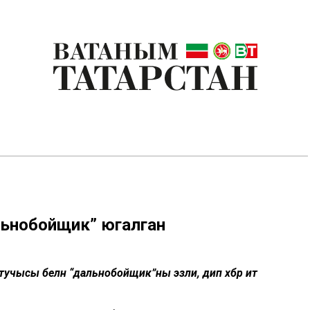
льнобойщик” югалган
учысы белән “дальнобойщик”ны эзли, дип хәбәр итә