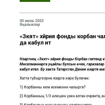
05 июнь 2023
Яңалыклар
«Зәкят» хәйрия фонды корбан ч
да кабул итә
Нәзарәтнең «Зәкят» хәйрия фонды Корбан гаетендә
Мөселманнарга уңайлы булсын өчен, гаризала
кабул ителә. Бу хакта Татарстан Диния нәзарәте матб
Хатта түбәндәгеләрне язарга кирәк булачак:
1) Корбанны кем исеменнән чалырга?
2) Корбанның 1/3 өлешен үзенә алган очракта,
3) Корбанлык өчен түләүнең квитанциясе