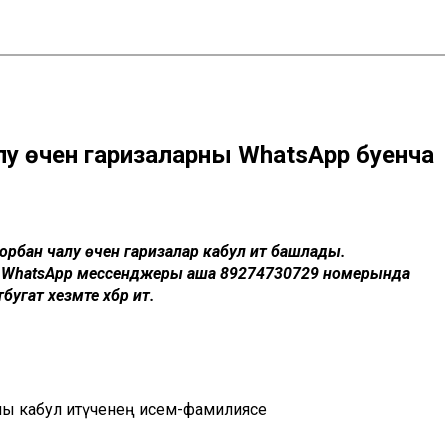
алу өчен гаризаларны WhatsApp буенча
 корбан чалу өчен гаризалар кабул итә башлады.
р WhatsApp мессенджеры аша 89274730729 номерында
угат хезмәте хәбәр итә.
 аны кабул итүченең исем-фамилиясе