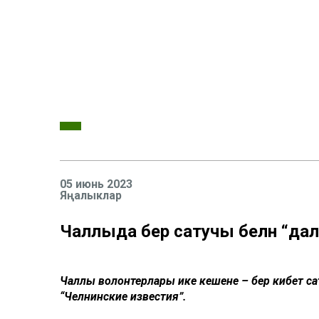
05 июнь 2023
Яңалыклар
Чаллыда бер сатучы белән “да
Чаллы волонтерлары ике кешене – бер кибет сат
“Челнинские известия”.