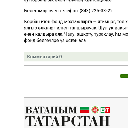
Белешмәләр өчен телефон: (843) 225-33-22
Корбан итен фонд мохтаҗларга — ятимнәргә, тол хат
ялгыз өлкәннәргә илтеп тапшырачак. Шул ук вакы
өчен калдыра ала. Чалу, эшкәртү, тураклау, һәм 
фонд белгечләре үз өстенә ала.
Комментарий 0