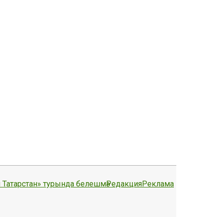
 Татарстан» турында белешмә
Редакция
Реклама