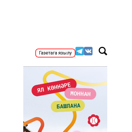
Газетага язылу