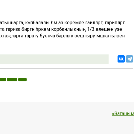
ыннарга, күпбалалы һәм аз керемле гаиләләргә, гарипләргә,
тта гариза биргән һәркем корбанлыкның 1/3 өлешен үзе
мохтаҗларга тарату буенча барлык оештыру мәшәкатьләрен
«Ватаным