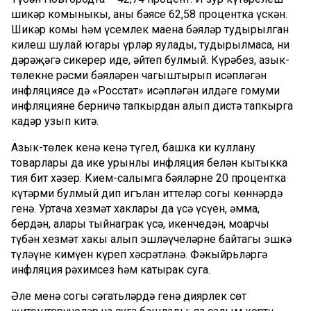
шикәр комыныкы, аның бәясе 62,58 процентка үскән.
Шикәр комы һәм үсемлек маена бәяләр туңдырылган
килеш шулай югары үрләр яулады, туңдырылмаса, ни
дәрәҗәгә сикерер иде, әйтеп булмый. Күрәбез, азык-
төлекнең рәсми бәяләрен чагыштырып исәпләгән
инфляциясе дә «Росстат» исәпләгән илдәге гомуми
инфляцияне берничә тапкырдан алып дистә тапкырга
кадәр узып китә.
Азык-төлек кенә кенә түгел, башка киң куллану
товарлары да ике урынлы инфляция белән кытыкка
тия бит хәзер. Кием-салымга бәяләрне 20 процентка
күтәрми булмый дип игълан иттеләр соңгы көннәрдә
генә. Уртача хезмәт хаклары да үсә үсүен, әмма,
бердән, алары тыйнаграк үсә, икенчедән, моңарчы
түбән хезмәт хакы алып эшләүчеләрнең байтагы эшкә
түләүнең кимүен күреп хәсрәтләнә. Фәкыйрьләргә
инфляция рәхимсез һәм катырак суга.
Әле менә соңгы сәгатьләрдә генә диярлек сөт