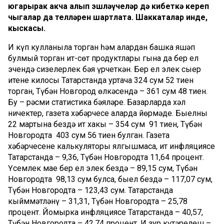
югарырак акча алып эшләүчеләр дә кибеткә кереп
чыгалар да телләрен шартлата. Шаккаталар инде,
кыскасы.
Иң күп кулланыла торган һәм алардан башка яшәп
булмый торган ит-сөт продуктлары гына да бер ел
эчендә сизелерлек бәя үрчеткән. Бер ел элек сыер
итенең килосы Татарстанда уртача 324 сум 52 тиен
торган, Түбән Новгород өлкәсендә – 361 сум 48 тиен.
Бу – рәсми статистика бәяләре. Базарларда хәл
ничектер, газета хәбәрчесе аларда йөрмәде. Быелның
22 мартына бездә ит хакы – 354 сум 91 тиен, Түбән
Новгородта 403 сум 56 тиен булган. Газета
хәбәрчесенең калькуляторы ялгышмаса, ит инфляциясе
Татарстанда – 9,36, Түбән Новгородта 11,64 процент.
Үсемлек мае бер ел элек бездә – 89,15 сум, Түбән
Новгородта 98,13 сум булса, быел бездә – 117,07 сум,
Түбән Новгородта – 123,43 сум. Татарстанда
кыйммәтләнү – 31,31, Түбән Новгородта – 25,78
процент. Йомырка инфляциясе Татарстанда – 40,57,
Түбән Новгородта – 42,74 процент. Иң зур күтәрелеш –