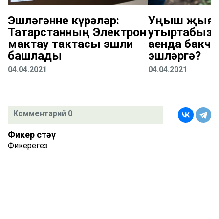
Эшләгәнне күрәләр:
Уңыш җыяб
Татарстанның Электрон
утыртабыз: 
мактау тактасы эшли
аенда бакча
башлады
эшләргә?
04.04.2021
04.04.2021
Комментарий 0
Фикер өстәү
Фикерегез