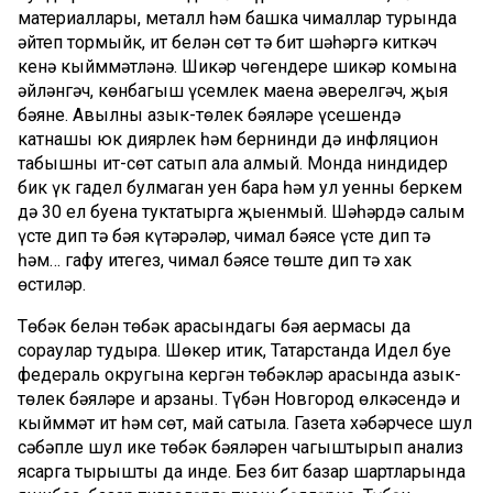
материаллары, металл һәм башка чималлар турында
әйтеп тормыйк, ит белән сөт тә бит шәһәргә киткәч
кенә кыйммәтләнә. Шикәр чөгендере шикәр комына
әйләнгәч, көнбагыш үсемлек маена әверелгәч, җыя
бәяне. Авылның азык-төлек бәяләре үсешендә
катнашы юк диярлек һәм бернинди дә инфляцион
табышны ит-сөт сатып ала алмый. Монда ниндидер
бик үк гадел булмаган уен бара һәм ул уенны беркем
дә 30 ел буена туктатырга җыенмый. Шәһәрдә салым
үсте дип тә бәя күтәрәләр, чимал бәясе үсте дип тә
һәм… гафу итегез, чимал бәясе төште дип тә хак
өстиләр.
Төбәк белән төбәк арасындагы бәя аермасы да
сораулар тудыра. Шөкер итик, Татарстанда Идел буе
федераль округына кергән төбәкләр арасында азык-
төлек бәяләре иң арзаны. Түбән Новгород өлкәсендә иң
кыйммәт ит һәм сөт, май сатыла. Газета хәбәрчесе шул
сәбәпле шул ике төбәк бәяләрен чагыштырып анализ
ясарга тырышты да инде. Без бит базар шартларында