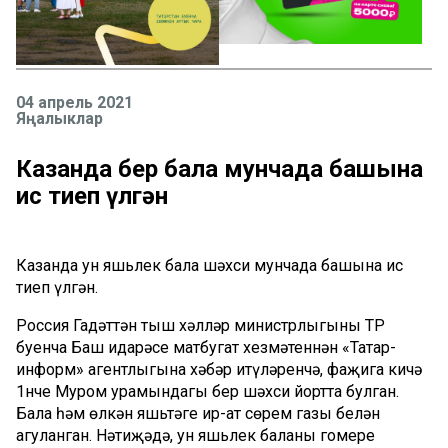
04 апрель 2021
Яңалыклар
Казанда бер бала мунчада башына
ис тиеп үлгән
Казанда ун яшьлек бала шәхси мунчада башына ис
тиеп үлгән.
Россия Гадәттән тыш хәлләр министрлыгының ТР
буенча Баш идарәсе матбугат хезмәтеннән «Татар-
информ» агентлыгына хәбәр итүләренчә, фаҗига кичә
1нче Муром урамындагы бер шәхси йортта булган.
Бала һәм өлкән яшьтәге ир-ат сөрем газы белән
агуланган. Нәтиҗәдә, ун яшьлек баланың гомере