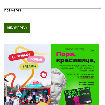
Исемегез
ҖИБӘРЕРГӘ