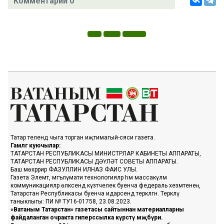
Комментарий 0
Татар телендә чыга торган иҗтимагый-сәяси газета.
Гамәлгә куючылар:
ТАТАРСТАН РЕСПУБЛИКАСЫ МИНИСТРЛАР КАБИНЕТЫ АППАРАТЫ,
ТАТАРСТАН РЕСПУБЛИКАСЫ ДӘҮЛӘТ СОВЕТЫ АППАРАТЫ.
Баш мөхәррир ФАЗУЛЛИН ИЛНАЗ ФАИС УЛЫ.
Газета Элемтә, мәгълүмати технологияләр һәм массакүләм
коммуникацияләр өлкәсендә күзәтчелек буенча федераль хезмәтенең
Татарстан Республикасы буенча идарәсендә теркәлгән. Теркәлү
таныклыгы: ПИ № ТУ16-01758, 23.08.2023.
«Ватаным Татарстан» газетасы сайтыннан материалларны
файдаланган очракта гиперссылка күрсәтү мәҗбүри.