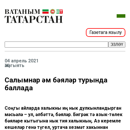
Газетага язылу
ЭЗЛӘҮ
04 апрель 2021
Җәмгыять
Cалымнар һәм бәяләр турында
баллада
Соңгы айларда халыкны иң нык дулкынландырган
мәсьәлә – ул, әлбәттә, бәяләр. Бигрәк тә азык-төлек
бәяләре кытыгына нык тия халыкның. Аз керемле
кешеләр генә түгел, уртача хезмәт хакыннан