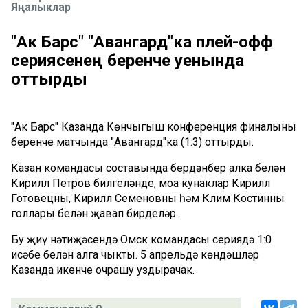
Яңалыклар
"Ак Барс" "Авангард"ка плей-офф
сериясенең беренче уенында
оттырды
"Ак Барс" Казанда Көнчыгыш конференция финалының
беренче матчында "Авангард"ка (1:3) оттырды.
Казан командасы составында бердәнбер алка белән
Кирилл Петров билгеләнде, моңа кунаклар Кирилл
Готовецның, Кирилл Семеновның һәм Клим Костинның
голлары белән җавап бирделәр.
Бу җиңү нәтиҗәсендә Омск командасы сериядә 1:0
исәбе белән алга чыкты. 5 апрельдә көндәшләр
Казанда икенче очрашу уздырачак.