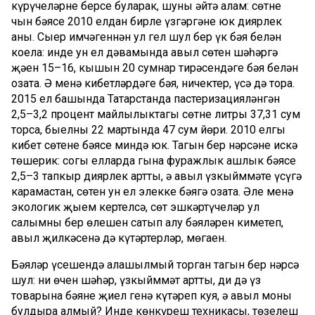
күрүчеләрнең берсе буларак, шуны әйтә алам: сөтнең
чын бәясе 2010 елдан бирле үзгәргәне юк диярлек
аның. Сыер имчәгеннән ул гел шул бер үк бәя белән
коела: инде ун ел дәвамында авыл сөтен шәһәргә
җәен 15–16, кышын 20 сумнар тирәсендәге бәя белән
озата. Ә менә кибетләрдәге бәя, ничектер, үсә дә тора.
2015 ел башында Татарстанда пастеризацияләнгән
2,5–3,2 процент майлылыктагы сөтнең литры 37,31 сум
торса, быелның 22 мартында 47 сум йөри. 2010 елгы
кибет сөтенең бәясе миндә юк. Тагын бер нәрсәне искә
төшерик: соңгы елларда гына фуражлык ашлык бәясе
2,5–3 тапкыр диярлек артты, ә авыл үзкыйммәте үсүгә
карамастан, сөтен ун ел элекке бәягә озата. Әле менә
экологик җыем кертелсә, сөт эшкәртүчеләр ул
салымның бер өлешен сатып алу бәяләрен киметеп,
авыл җилкәсенә дә күтәртерләр, мөгаен.
Бәяләр үсешендә аңлашылмый торган тагын бер нәрсә
шул: ни өчен шәһәр, үзкыйммәт артты, ди дә үз
товарына бәяне җиңел генә күтәреп куя, ә авыл моны
булдыра алмый? Инде көнкүреш техникасы, төзелеш