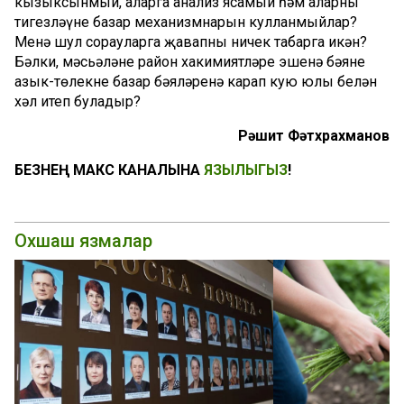
кызыксынмый, аларга анализ ясамый һәм аларны
тигезләүнең базар механизмнарын кулланмыйлар?
Менә шул сорауларга җавапны ничек табарга икән?
Бәлки, мәсьәләне район хакимиятләре эшенә бәяне
азык-төлекнең базар бәяләренә карап кую юлы белән
хәл итеп буладыр?
Рәшит Фәтхрахманов
БЕЗНЕҢ МАКС КАНАЛЫНА
ЯЗЫЛЫГЫЗ
!
Охшаш язмалар