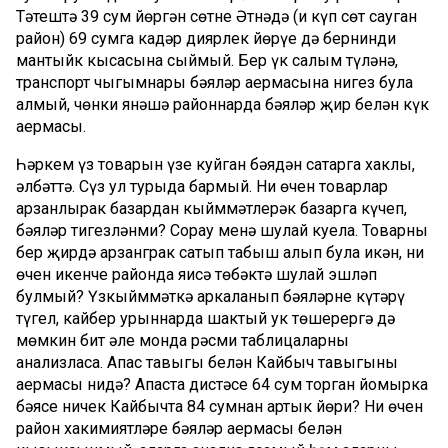
Тәтештә 39 сум йөргән сөтнең Әтнәдә (иң күп сөт сауган
район) 69 сумга кадәр диярлек йөрүе дә бернинди
мантыйк кысасына сыймый. Бер үк салым түләнә,
транспорт чыгымнары бәяләр аермасына нигез була
алмый, чөнки янәшә районнарда бәяләр җир белән күк
аермасы.
Һәркем үз товарын үзе куйган бәядән сатарга хаклы,
әлбәттә. Сүз ул турыда бармый. Ни өчен товарлар
арзанлырак базардан кыйммәтлерәк базарга күчеп,
бәяләр тигезләнми? Сорау менә шулай куела. Товарны
бер җирдә арзанграк сатып табыш алып була икән, ни
өчен икенче районда яисә төбәктә шулай эшләп
булмый? Үзкыйммәткә аркаланып бәяләрне күтәрү
түгел, кайбер урыннарда шактый ук төшерергә дә
мөмкин бит әле монда рәсми таблицаларны
анализласаң. Апас тавыгы белән Кайбыч тавыгының
аермасы нидә? Апаста дистәсе 64 сум торган йомырка
бәясе ничек Кайбычта 84 сумнан артык йөри? Ни өчен
район хакимиятләре бәяләр аермасы белән