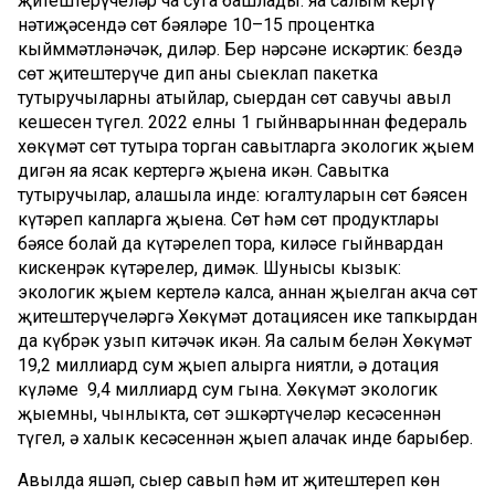
җитештерүчеләр чаң суга башлады: яңа салым кертү
нәтиҗәсендә сөт бәяләре 10–15 процентка
кыйммәтләнәчәк, диләр. Бер нәрсәне искәртик: бездә
сөт җитештерүче дип аны сыеклап пакетка
тутыручыларны атыйлар, сыердан сөт савучы авыл
кешесен түгел. 2022 елның 1 гыйнварыннан федераль
хөкүмәт сөт тутыра торган савытларга экологик җыем
дигән яңа ясак кертергә җыена икән. Савытка
тутыручылар, аңлашыла инде: югалтуларын сөт бәясен
күтәреп капларга җыена. Сөт һәм сөт продуктлары
бәясе болай да күтәрелеп тора, киләсе гыйнвардан
кискенрәк күтәрелер, димәк. Шунысы кызык:
экологик җыем кертелә калса, аннан җыелган акча сөт
җитештерүчеләргә Хөкүмәт дотациясен ике тапкырдан
да күбрәк узып китәчәк икән. Яңа салым белән Хөкүмәт
19,2 миллиард сум җыеп алырга ниятли, ә дотация
күләме 9,4 миллиард сум гына. Хөкүмәт экологик
җыемны, чынлыкта, сөт эшкәртүчеләр кесәсеннән
түгел, ә халык кесәсеннән җыеп алачак инде барыбер.
Авылда яшәп, сыер савып һәм ит җитештереп көн