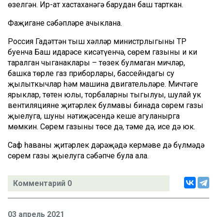
өзелгән. Ир-ат хастаханәгә барудан баш тарткан.
Фаҗиганең сәбәпләре ачыклана.
Россия Гадәттән тыш хәлләр министрлыгының ТР
буенча Баш идарәсе кисәтүенчә, сөрем газының иң киң
таралган чыганаклары – төзек булмаган мичләр,
башка төрле газ приборлары, бассейндагы су
җылыткычлар һәм машина двигательләре. Мичтәге
ярыклар, төтен юлы, торбаларның тыгылуы, шулай ук
вентиляциянең җитәрлек булмавы бинада сөрем газы
җыелуга, шуның нәтиҗәсендә кеше агуланырга
мөмкин. Сөрем газының төсе дә, тәме дә, исе дә юк.
Саф һаваның җитәрлек дәрәҗәдә кермәве дә бүлмәдә
сөрем газы җыелуга сәбәпче була ала.
Комментарий 0
03 апрель 2021