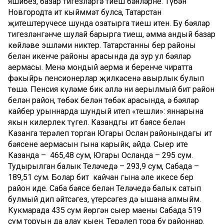
яшибез, базар тигезләргә тиеш бәяләрне. Түбән
Новгородта ит кыйммәт булса, Татарстан
җитештерүчесе шунда озатырга тиеш итен. Бу бәяләр
тигезләнгәнче шулай барырга тиеш, әмма андый базар
көйләве эшләми никтер. Татарстанның бер районы
белән икенче районы арасында да зур ул бәяләр
аермасы. Менә мондый аерма иң беренче чиратта
фәкыйрь пенсионерлар җилкәсенә авырлык булып
төшә. Пенсия күләме бик әллә ни аерылмый бит район
белән район, төбәк белән төбәк арасында, ә бәяләр
кайбер урыннарда шундый итеп «тешли»: яннарына
якын килерлек түгел. Казандгы ит бәясе белән
Казанга терәлеп торган Югары Ослан районындагы ит
бәясенең аермасын гына карыйк, әйдә. Сыер ите
Казанда – 465,48 сум, Югары Осланда – 295 сум.
Туңдырылган балык Теләчедә – 293,9 сум, Сабада –
189,51 сум. Болар бит кайчан гына әле икесе бер
район иде. Саба бәясе белән Теләчедә балык сатып
булмый дип әйтсәгез, үтерсәгез дә ышана алмыйм.
Кукмарада 435 сум йөргән сыер маеның Сабада 519
сум торуын да аңлау кыен. Терәлеп тора бу районнар.