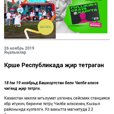
26 ноябрь 2019
Яңалыклар
Күрше Республикада җир тетрәгән
18 һәм 19 ноябрьдә Башкортстан белән Чиләбе өлкәсе
чигендә җир тетрәгән.
Казахстан милли мәгълүмат үзәгенең сейсмик станциясе
хәбәр итүенчә, беренче тетрәү Чиләбе өлкәсенең Кызыл
районында күзәтелгән. Ул вакытта магнитуда 2.2