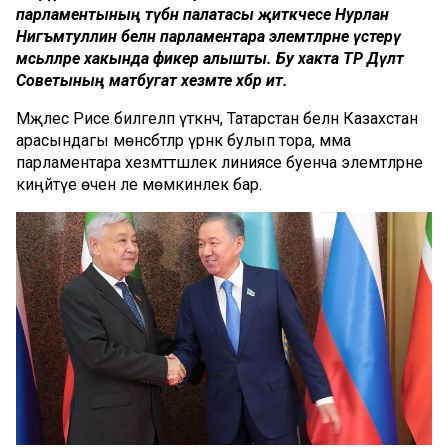
парламентының түбән палатасы җитәкчесе Нурлан
Нигъмәтуллин белән парламентара элемтәләрне үстерү
мәсьәләләре хакында фикер алышты. Бу хакта ТР Дәүләт
Советының матбугат хезмәте хәбәр итә.
Мәҗлес Рәисе билгеләп үткәнчә, Татарстан белән Казахстан
арасындагы мөнәсәбәтләр үрнәк булып тора, әмма
парламентара хезмәттәшлек линиясе буенча элемтәләрне
киңәйтүе өчен әле мөмкинлек бар.