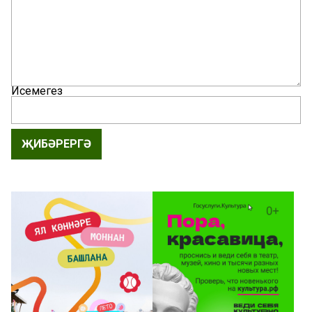
Исемегез
ҖИБӘРЕРГӘ