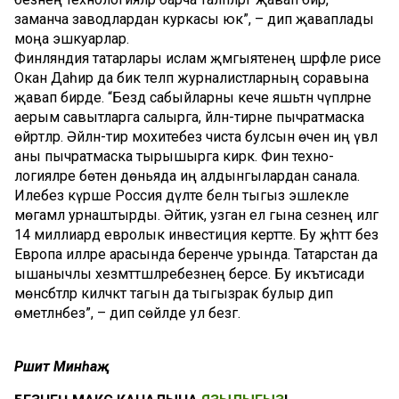
заманча заводлардан куркасы юк”, – дип җа­ваплады
моңа эшкуарлар.
Финляндия татарлары ислам җәмгыятенең шәрәфле рәисе
Окан Даһир да бик теләп журна­листларның соравына
җавап бир­де. “Бездә сабыйларны кече яшьтән чүпләрне
аерым савытларга салырга, әйләнә-тирәне пыч­ратмаска
өйрәтәләр. Әйләнә-тирә мохитебез чиста булсын өчен иң әүвәл
аны пычратмаска тырышырга кирәк. Фин техно­
логияләре бөтен дөньяда иң алдынгылардан санала.
Илебез күр­ше Россия дәүләте белән тыгыз эшлекле
мөгамәлә урнаштырды. Әйтик, узган ел гына сезнең илгә
14 миллиард евролык инвестиция кертте. Бу җәһәттә без
Европа илләре арасында беренче урында. Татарстан да
ышанычлы хезмәттәшләребезнең берсе. Бу икътисади
мөнәсәбәтләр килә­чәктә тагын да тыгызрак булыр дип
өметләнәбез”, – дип сөйләде ул безгә.
Рәшит Минһаҗ