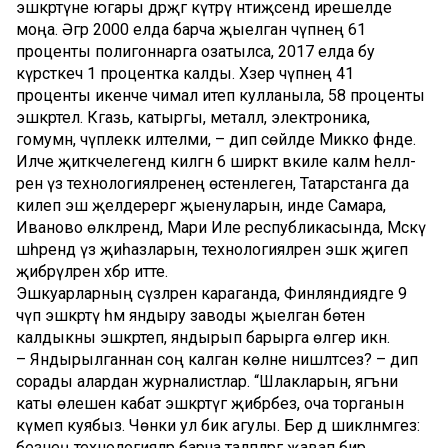
эшкәртүне югары дәрәҗәгә күтәрү нәтиҗәсендә ирешелде
моңа. Әгәр 2000 елда барча җыелган чүпнең 61
проценты полигоннарга озатылса, 2017 елда бу
күрсәткеч 1 процентка калды. Хәзер чүпнең 41
проценты икенче чимал итеп кулланыла, 58 проценты
эшкәртелә. Кәгазь, катыргы, металл, электроника,
гомумән, чүплеккә илтелми, – дип сөйләде Микко әфәнде.
Илче җитәкчелегендә килгән 6 ширкәт вәкиле каләм әһел­лә­
ренә үз технологияләренең өс­тенлеген, Татарстанга да
килеп эш җәелдерергә җыенуларын, инде Самара,
Иваново өлкәлә­рендә, Мари Иле республикасында, Мәскәү
шәһәрендә үз җи­һазларын, технологияләрен эшкә җигеп
җибәрүләрен хәбәр итте.
Эшкуарларның сүзләренә караганда, Финляндиядәге 9
чүп эшкәртү һәм яндыру заводы җы­елган бөтен
калдыкны эшкәртеп, яндырып барырга өлгерә икән.
– Яндырылганнан соң калган көлне нишләтәсез? – дип
сорады алардан журналистлар. “Шлакларын, ягъни
каты өлешен кабат эшкәртүгә җибәрәбез, оча торганын
күмеп куябыз. Чөнки ул бик агулы. Бер дә шикләнмәгез:
без­нең технологияләр барча таләп­ләргә җавап бирә,