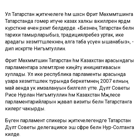
Ул Татарстан җитәкчелеге һәм шәхсән Фәрит Мөхәммәтшинга
Татарстанда гомер итүче казах халкы вәкилләренә ярдәм
күрсәткәне өчен рәхмәт белдерде. «Безнең Татарстан белән
тарихи тамырларыбыз, традицияләребез уртак, ике
арадагы хезмәттәшлекнең алга таба үсүенә ышанабыз», -
дип искәртте Нигъмәтуллин.
Фәрит Мөхәммәтшин Татарстан һәм Казахстан арасындагы
парламентара элемтәләрне киңәйтү инициативасын
хуплады. Ул ике республика парламенты арасында
үзара хезмәттәшлек турында беркетмәнең 2007 елның
май аенда ук имзалануын билгеләп үтте. Дәүләт Советы
Рәисе Нурлан Нигъмәтуллин һәм Казахстан Мәҗлесе
парламентарийларын җавап визиты белән Татарстанга
килергә чакырды.
Бүген парламент спикеры җитәкчелегендәге Татарстан
Дәүләт Советы делегациясе эш сәфәре белән Нур-Солтанга
килде.