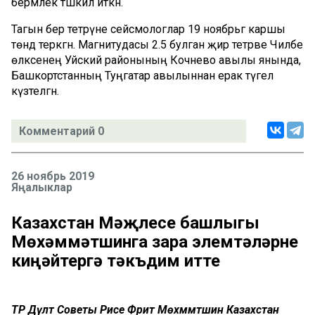
берәмлек тәшкил иткән.
Тагын бер тетрәүне сейсмологлар 19 ноябрьгә каршы
төндә теркәгән. Магнитудасы 2.5 булган җир тетрәве Чиләбе
өлкәсенең Уйский районының Кочнево авылы янында,
Башкортстанның Туңгатар авылыннан ерак түгел
күзәтелгән.
Комментарий 0
26 ноябрь 2019
Яңалыклар
Казахстан Мәҗлесе башлыгы
Мөхәммәтшинга үзара элемтәләрне
киңәйтергә тәкъдим итте
ТР Дәүләт Советы Рәисе Фәрит Мөхәммәтшин Казахстан