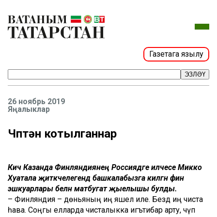
Газетага язылу
ЭЗЛӘҮ
26 ноябрь 2019
Яңалыклар
Чүптән котылганнар
Кичә Казанда Финляндиянең Россиядәге илчесе Микко
Хуатала җитәкчелегендә башкалабызга килгән фин
эшкуарлары белән матбугат җыелышы булды.
– Финляндия – дөньяның иң яшел иле. Бездә иң чиста
һава. Соңгы елларда чисталыкка игътибар арту, чүп