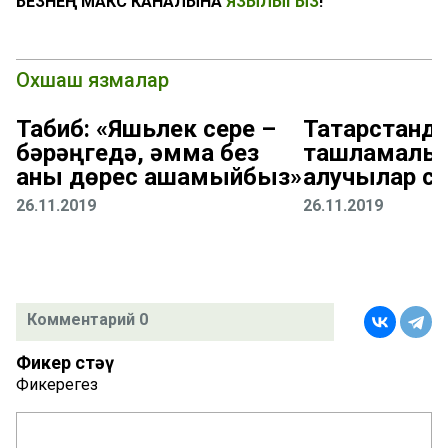
БЕЗНЕҢ МАКС КАНАЛЫНА
ЯЗЫЛЫГЫЗ
!
Охшаш язмалар
Табиб: «Яшьлек сере –
Татарстанд
бәрәңгедә, әмма без
ташламалы 
аны дөрес ашамыйбыз»
алучылар с
26.11.2019
26.11.2019
Комментарий 0
Фикер өстәү
Фикерегез