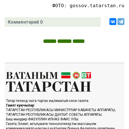
ФОТО: gossov.tatarstan.ru
Комментарий 0
Татар телендә чыга торган иҗтимагый-сәяси газета.
Гамәлгә куючылар:
ТАТАРСТАН РЕСПУБЛИКАСЫ МИНИСТРЛАР КАБИНЕТЫ АППАРАТЫ,
ТАТАРСТАН РЕСПУБЛИКАСЫ ДӘҮЛӘТ СОВЕТЫ АППАРАТЫ.
Баш мөхәррир ФАЗУЛЛИН ИЛНАЗ ФАИС УЛЫ.
Газета Элемтә, мәгълүмати технологияләр һәм массакүләм
коммуникацияләр өлкәсендә күзәтчелек буенча федераль хезмәтенең