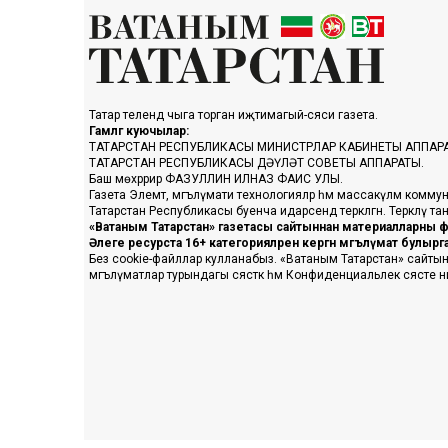
Татар телендә чыга торган иҗтимагый-сәяси газета.
Гамәлгә куючылар:
ТАТАРСТАН РЕСПУБЛИКАСЫ МИНИСТРЛАР КАБИНЕТЫ АППАР
ТАТАРСТАН РЕСПУБЛИКАСЫ ДӘҮЛӘТ СОВЕТЫ АППАРАТЫ.
Баш мөхәррир ФАЗУЛЛИН ИЛНАЗ ФАИС УЛЫ.
Газета Элемтә, мәгълүмати технологияләр һәм массакүләм коммун
Татарстан Республикасы буенча идарәсендә теркәлгән. Теркәлү 
«Ватаным Татарстан» газетасы сайтыннан материалларны фа
Әлеге ресурста 16+ категорияләренә кергән мәгълүмат булыр
Без cookie-файллар кулланабыз. «Ватаным Татарстан» сайтына ке
мәгълүматлар турындагы сәясәткә һәм Конфиденциальлек сәясәте