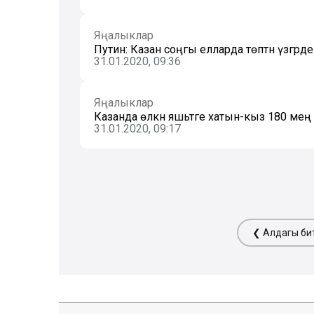
Яңалыклар
Путин: Казан соңгы елларда төптән үзгәрде
31.01.2020, 09:36
Яңалыклар
Казанда өлкән яшьтәге хатын-кыз 180 мең
31.01.2020, 09:17
❮ Алдагы би