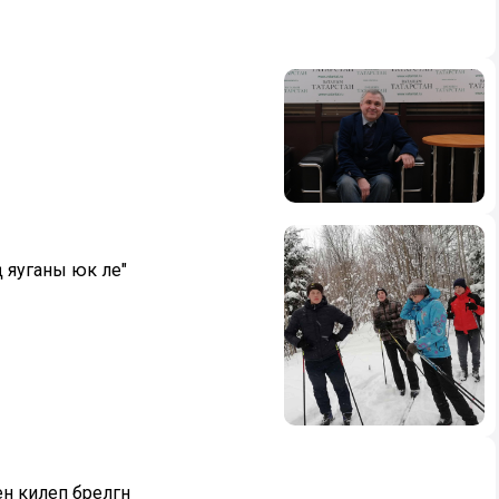
 яуганы юк әле"
 килеп бәрелгән