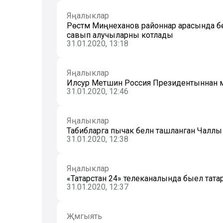
Яңалыклар
Рөстәм Миңнеханов районнар арасында бер
савып алучыларны котлады
31.01.2020, 13:18
Яңалыклар
Илсур Метшин Россия Президентыннан м
31.01.2020, 12:46
Яңалыклар
Табибларга пычак белән ташланган Чаллы
31.01.2020, 12:38
Яңалыклар
«Татарстан 24» телеканалында быел татар
31.01.2020, 12:37
Җәмгыять