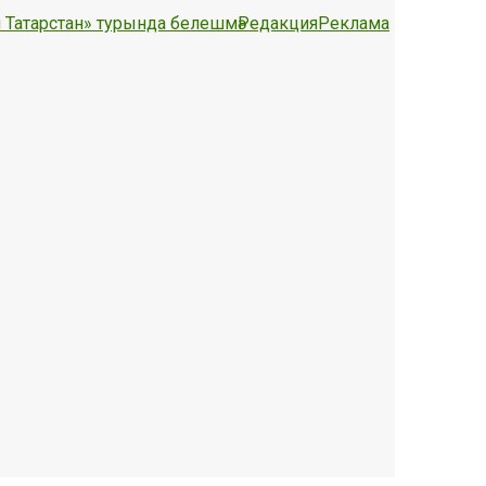
 Татарстан» турында белешмә
Редакция
Реклама