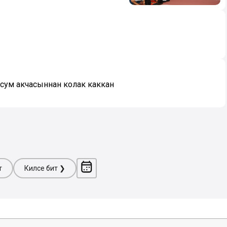
 сум акчасыннан колак каккан
т
Киләсе бит ❯