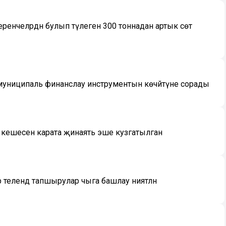
енчеләрдән булып тәүлегенә 300 тоннадан артык сөт
униципаль финанслау инструментын көчәйтүне сорады
 кешесенә карата җинаять эше кузгатылган
 телендә тапшырулар чыга башлау ниятләнә