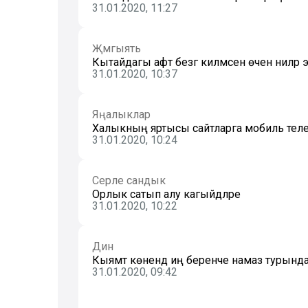
31.01.2020, 11:27
Җәмгыять
Кытайдагы афәт безгә килмәсен өчен ниләр
31.01.2020, 10:37
Яңалыклар
Халыкның яртысы сайтларга мобиль теле
31.01.2020, 10:24
Серле сандык
Орлык сатып алу кагыйдәләре
31.01.2020, 10:22
Дин
Кыямәт көнендә иң беренче намаз турынд
31.01.2020, 09:42