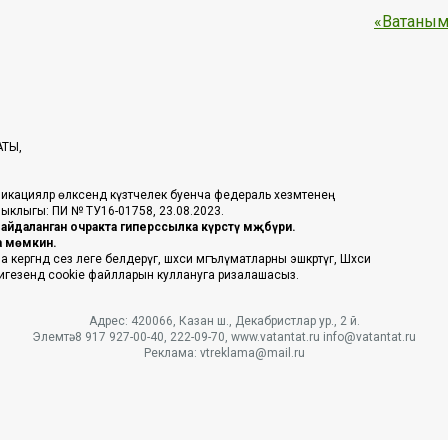
«Ватаным
АТЫ,
икацияләр өлкәсендә күзәтчелек буенча федераль хезмәтенең
таныклыгы: ПИ № ТУ16-01758, 23.08.2023.
йдаланган очракта гиперссылка күрсәтү мәҗбүри.
га мөмкин.
ргәндә сез әлеге белдерүгә, шәхси мәгълүматларны эшкәртүгә, Шәхси
 нигезендә cookie файлларын куллануга ризалашасыз.
Адрес: 420066, Казан ш., Декабристлар ур., 2 й.
Элемтә: 8 917 927-00-40, 222-09-70, www.vatantat.ru info@vatantat.ru
Реклама: vtreklama@mail.ru