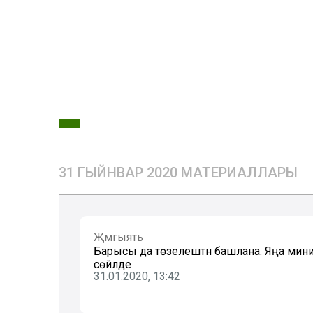
31 ГЫЙНВАР 2020 МАТЕРИАЛЛАРЫ
Җәмгыять
Барысы да төзелештән башлана. Яңа мин
сөйләде
31.01.2020, 13:42