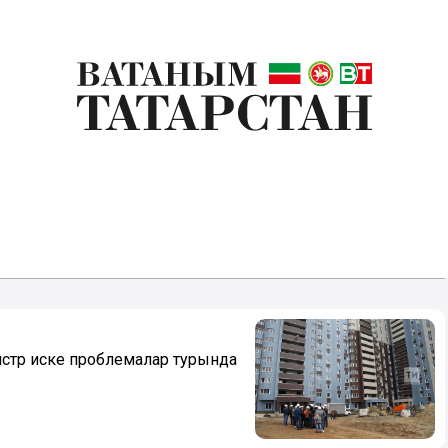
истр иске проблемалар турында