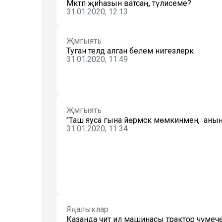
Мәктәп җиһазын ватсаң, түлисеме?
31.01.2020, 12:13
Җәмгыять
Туган телдә алган белем нигезлерәк
31.01.2020, 11:49
Җәмгыять
"Таш яуса гына йөрмәскә мөмкинмен, ә аның
31.01.2020, 11:34
Яңалыклар
Казанда чит ил машинасы трактор чүмеченә