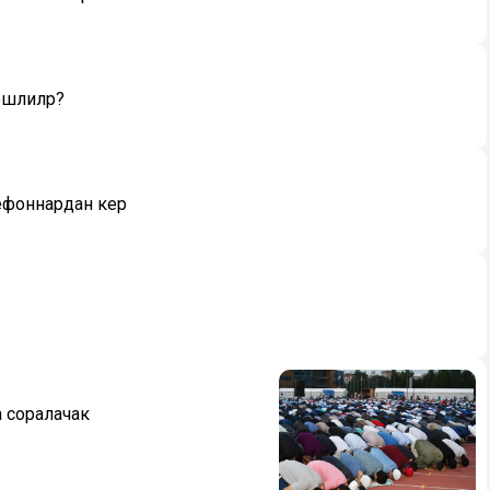
 эшлиләр?
фоннардан керә
а соралачак