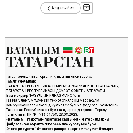
❮ Алдагы бит
Татар телендә чыга торган иҗтимагый-сәяси газета.
Гамәлгә куючылар:
ТАТАРСТАН РЕСПУБЛИКАСЫ МИНИСТРЛАР КАБИНЕТЫ АППАРАТЫ,
ТАТАРСТАН РЕСПУБЛИКАСЫ ДӘҮЛӘТ СОВЕТЫ АППАРАТЫ.
Баш мөхәррир ФАЗУЛЛИН ИЛНАЗ ФАИС УЛЫ.
Газета Элемтә, мәгълүмати технологияләр һәм массакүләм
коммуникацияләр өлкәсендә күзәтчелек буенча федераль хезмәтенең
Татарстан Республикасы буенча идарәсендә теркәлгән. Теркәлү
таныклыгы: ПИ № ТУ16-01758, 23.08.2023.
«Ватаным Татарстан» газетасы сайтыннан материалларны
файдаланган очракта гиперссылка күрсәтү мәҗбүри.
Әлеге ресурста 16+ категорияләренә кергән мәгълүмат булырга