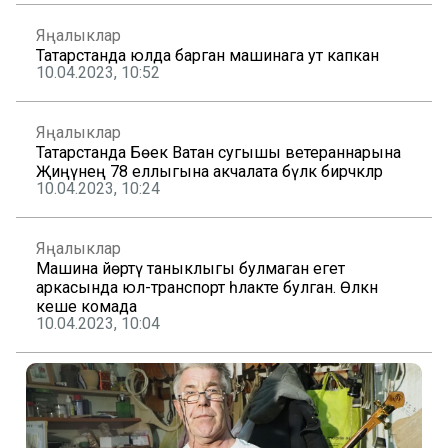
Яңалыклар
Татарстанда юлда барган машинага ут капкан
10.04.2023, 10:52
Яңалыклар
Татарстанда Бөек Ватан сугышы ветераннарына
Җиңүнең 78 еллыгына акчалата бүләк бирәчәкләр
10.04.2023, 10:24
Яңалыклар
Машина йөртү таныклыгы булмаган егет
аркасында юл-транспорт һәлакәте булган. Өлкән
кеше комада
10.04.2023, 10:04