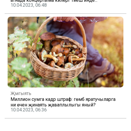
атнада концертыма килергә тиеш инде..."
10.04.2023, 06:48
Җәмгыять
Миллион сумга кадәр штраф: гөмбә яратучыларга
ни өчен җинаять җаваплылыгы яный?
10.04.2023, 06:36