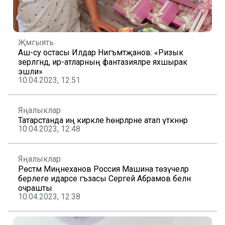
Җәмгыять
Аш-су остасы Илдар Нигъмәтҗанов: «Ризык
әзерләгәндә, ир-атларның фантазияләре яхшырак
эшли»
10.04.2023, 12:51
Яңалыклар
Татарстанда иң кирәкле һөнәрләрне атап үткәннәр
10.04.2023, 12:48
Яңалыклар
Рөстәм Миңнеханов Россия Машина төзүчеләр
берлеге идарәсе әгъзасы Сергей Абрамов белән
очрашты
10.04.2023, 12:38