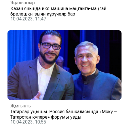
Яңалыклар
Казан янында ике машина маңгайга-маңгай
бәрелешкән: зыян күрүчеләр бар
10.04.2023, 11:47
Җәмгыять
Татарлар уңышы. Россия башкаласында «Мәскәү –
Татарстан күпере» форумы узды
10.04.2023, 10:55