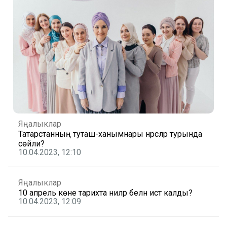
Яңалыклар
Татарстанның туташ-ханымнары нәрсәләр турында
сөйли?
10.04.2023, 12:10
Яңалыклар
10 апрель көне тарихта ниләр белән истә калды?
10.04.2023, 12:09