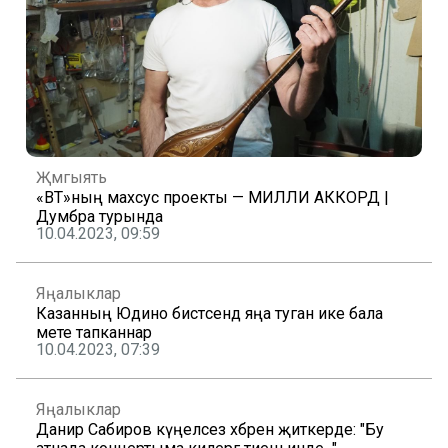
Җәмгыять
«ВТ»ның махсус проекты — МИЛЛИ АККОРД |
Думбра турында
10.04.2023, 09:59
Яңалыклар
Казанның Юдино бистәсендә яңа туган ике бала
мәете тапканнар
10.04.2023, 07:39
Яңалыклар
Данир Сабиров күңелсез хәбәрен җиткерде: "Бу