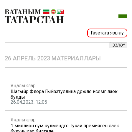
Газетага язылу
ЭЗЛӘҮ
26 АПРЕЛЬ 2023 МАТЕРИАЛЛАРЫ
Яңалыклар
Шагыйрә Флера Гыйззәтуллина дәрәҗәле исемгә лаек
булды
26.04.2023, 12:05
Яңалыклар
1 миллион сум күләмендәге Тукай премиясенә лаек
булучылар билгеле