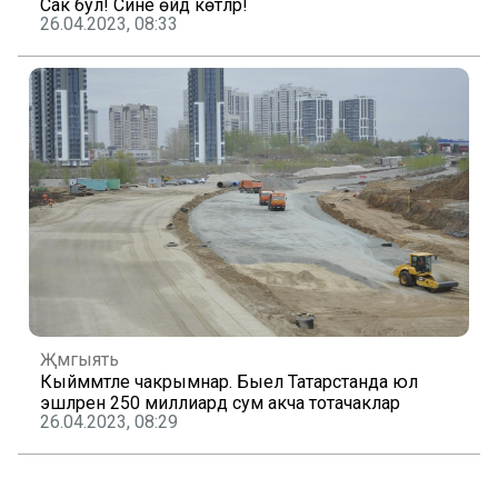
Сак бул! Сине өйдә көтәләр!
26.04.2023, 08:33
Җәмгыять
Кыйммәтле чакрымнар. Быел Татарстанда юл
эшләренә 250 миллиард сум акча тотачаклар
26.04.2023, 08:29