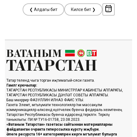
❮ Алдагы бит
Киләсе бит ❯
Татар телендә чыга торган иҗтимагый-сәяси газета.
Гамәлгә куючылар:
ТАТАРСТАН РЕСПУБЛИКАСЫ МИНИСТРЛАР КАБИНЕТЫ АППАРАТЫ,
ТАТАРСТАН РЕСПУБЛИКАСЫ ДӘҮЛӘТ СОВЕТЫ АППАРАТЫ.
Баш мөхәррир ФАЗУЛЛИН ИЛНАЗ ФАИС УЛЫ.
Газета Элемтә, мәгълүмати технологияләр һәм массакүләм
коммуникацияләр өлкәсендә күзәтчелек буенча федераль хезмәтенең
Татарстан Республикасы буенча идарәсендә теркәлгән. Теркәлү
таныклыгы: ПИ № ТУ16-01758, 23.08.2023.
«Ватаным Татарстан» газетасы сайтыннан материалларны
файдаланган очракта гиперссылка күрсәтү мәҗбүри.
Әлеге ресурста 16+ категорияләренә кергән мәгълүмат булырга