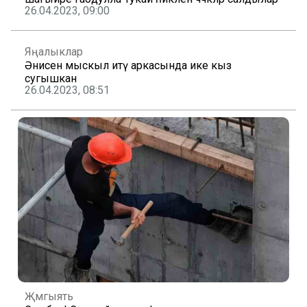
26.04.2023, 09:00
Яңалыклар
Әнисен мыскыл итү аркасында ике кыз
сугышкан
26.04.2023, 08:51
Җәмгыять