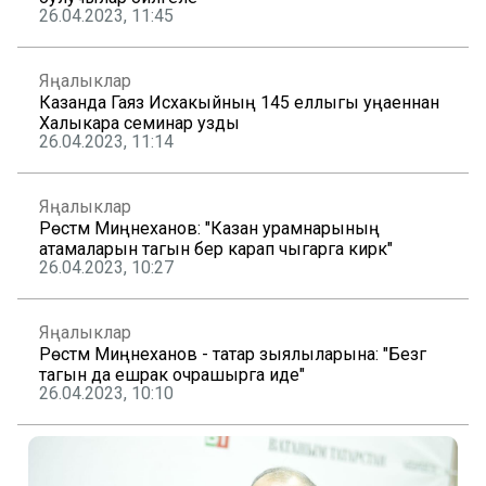
26.04.2023, 11:45
Яңалыклар
Казанда Гаяз Исхакыйның 145 еллыгы уңаеннан
Халыкара семинар узды
26.04.2023, 11:14
Яңалыклар
Рөстәм Миңнеханов: "Казан урамнарының
атамаларын тагын бер карап чыгарга кирәк"
26.04.2023, 10:27
Яңалыклар
Рөстәм Миңнеханов - татар зыялыларына: "Безгә
тагын да ешрак очрашырга иде"
26.04.2023, 10:10