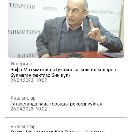
Интервью
Зөфәр Мөхәммәтшин: «Тукайга кагылышлы дөрес
булмаган фактлар бик күп»
26.04.2023, 10:02
Яңалыклар
Татарстанда һава торышы рекорд куйган
26.04.2023, 10:02
Яңалыклар