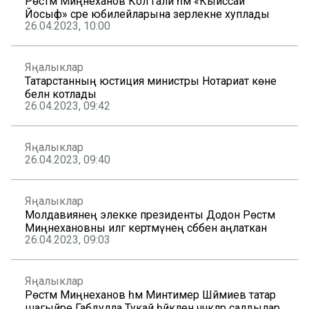
Рөстәм Миңнеханов Кол Гали һәм «Кыйссаи
Йосыф» әсәре юбилейларына әзерлекне хуплады
26.04.2023, 10:00
Яңалыклар
Татарстанның юстиция министры Нотариат көне
белән котлады
26.04.2023, 09:42
Яңалыклар
26.04.2023, 09:40
Яңалыклар
Молдавиянең элекке президенты Додон Рөстәм
Миңнехановны илгә кертмәүнең сәбәбен аңлаткан
26.04.2023, 09:03
Яңалыклар
Рөстәм Миңнеханов һәм Минтимер Шәймиев татар
шагыйре Габдулла Тукай һәйкәленә чәчәкләр салдылар