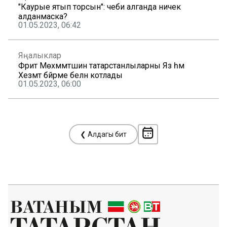
"Каурые ятып торсын": чеби алганда ничек
алданмаска?
01.05.2023, 06:42
Яңалыклар
Фәрит Мөхәммәтшин татарстанлыларны Яз һәм
Хезмәт бәйрәме белән котлады
01.05.2023, 06:00
❮ Алдагы бит