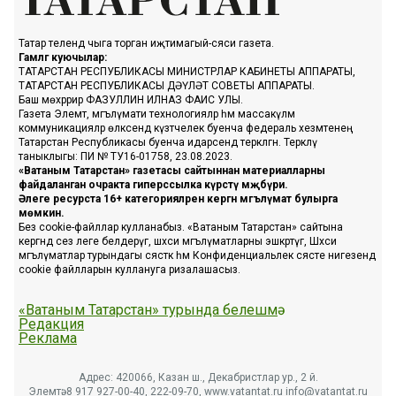
Татар телендә чыга торган иҗтимагый-сәяси газета.
Гамәлгә куючылар:
ТАТАРСТАН РЕСПУБЛИКАСЫ МИНИСТРЛАР КАБИНЕТЫ АППАРАТЫ,
ТАТАРСТАН РЕСПУБЛИКАСЫ ДӘҮЛӘТ СОВЕТЫ АППАРАТЫ.
Баш мөхәррир ФАЗУЛЛИН ИЛНАЗ ФАИС УЛЫ.
Газета Элемтә, мәгълүмати технологияләр һәм массакүләм
коммуникацияләр өлкәсендә күзәтчелек буенча федераль хезмәтенең
Татарстан Республикасы буенча идарәсендә теркәлгән. Теркәлү
таныклыгы: ПИ № ТУ16-01758, 23.08.2023.
«Ватаным Татарстан» газетасы сайтыннан материалларны
файдаланган очракта гиперссылка күрсәтү мәҗбүри.
Әлеге ресурста 16+ категорияләренә кергән мәгълүмат булырга
мөмкин.
Без cookie-файллар кулланабыз. «Ватаным Татарстан» сайтына
кергәндә сез әлеге белдерүгә, шәхси мәгълүматларны эшкәртүгә, Шәхси
мәгълүматлар турындагы сәясәткә һәм Конфиденциальлек сәясәте нигезендә
cookie файлларын куллануга ризалашасыз.
«Ватаным Татарстан» турында белешмә
Редакция
Реклама
Адрес: 420066, Казан ш., Декабристлар ур., 2 й.
Элемтә: 8 917 927-00-40, 222-09-70, www.vatantat.ru info@vatantat.ru