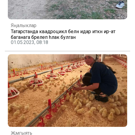
Яңалыклар
Татарстанда квадроцикл белән идарә иткән ир-ат
баганага бәрелеп һәлак булган
01.05.2023, 08:18
Җәмгыять