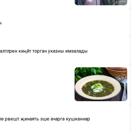
н
аләтләрен киңәйтә торган указны имзалады
е рәвештә җинаять эше ачарга кушканнар