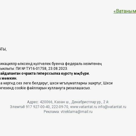
«Ватаным
АТЫ,
икацияләр өлкәсендә күзәтчелек буенча федераль хезмәтенең
таныклыгы: ПИ № ТУ16-01758, 23.08.2023.
йдаланган очракта гиперссылка күрсәтү мәҗбүри.
га мөмкин.
ргәндә сез әлеге белдерүгә, шәхси мәгълүматларны эшкәртүгә, Шәхси
 нигезендә cookie файлларын куллануга ризалашасыз.
Адрес: 420066, Казан ш., Декабристлар ур., 2 й.
Элемтә: 8 917 927-00-40, 222-09-70, www.vatantat.ru info@vatantat.ru
Реклама: vtreklama@mail.ru