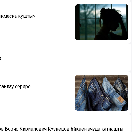
чыкмаска кушты»
р
айлау серләре
е Борис Кириллович Кузнецов һәйкәлен ачуда катнашты