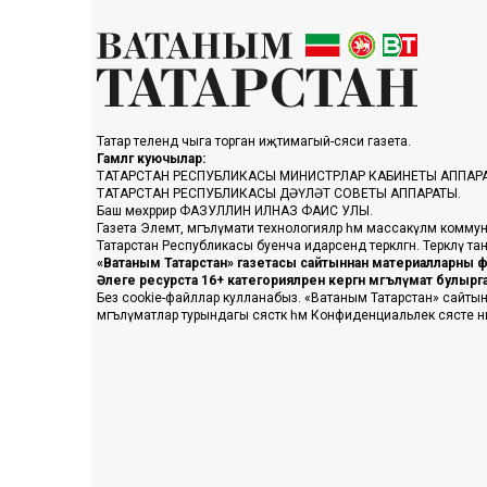
Татар телендә чыга торган иҗтимагый-сәяси газета.
Гамәлгә куючылар:
ТАТАРСТАН РЕСПУБЛИКАСЫ МИНИСТРЛАР КАБИНЕТЫ АППАР
ТАТАРСТАН РЕСПУБЛИКАСЫ ДӘҮЛӘТ СОВЕТЫ АППАРАТЫ.
Баш мөхәррир ФАЗУЛЛИН ИЛНАЗ ФАИС УЛЫ.
Газета Элемтә, мәгълүмати технологияләр һәм массакүләм коммун
Татарстан Республикасы буенча идарәсендә теркәлгән. Теркәлү 
«Ватаным Татарстан» газетасы сайтыннан материалларны фа
Әлеге ресурста 16+ категорияләренә кергән мәгълүмат булыр
Без cookie-файллар кулланабыз. «Ватаным Татарстан» сайтына ке
мәгълүматлар турындагы сәясәткә һәм Конфиденциальлек сәясәте