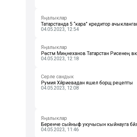
Яңалыклар
Татарстанда 5 “кара” кредитор ачыкланга
04.05.2023, 12:54
Яңалыклар
Рөстәм Миңнеханов Татарстан Рәисенең вәк
04.05.2023, 12:18
Серле сандык
Румия Хәйриевадан яшел борщ рецепты
04.05.2023, 12:08
Яңалыклар
Беренче сыйныф укучысын кыйнауга бәйл
04.05.2023, 11:46