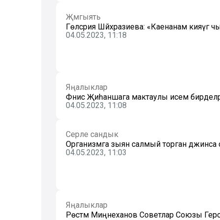
Җәмгыять
Гөлсәрия Шәйхразиева: «Каенанам кияүгә 
04.05.2023, 11:18
Яңалыклар
Фәнис Җиһаншага мактаулы исем бирделә
04.05.2023, 11:08
Серле сандык
Организмга зыян салмый торган джинса с
04.05.2023, 11:03
Яңалыклар
Рөстәм Миңнеханов Советлар Союзы Геро