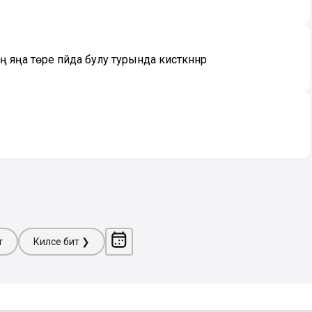
ңа төре пәйда булу турында кисәткәннәр
т
Киләсе бит ❯