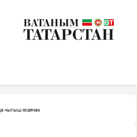
да чыгыш ясаячак