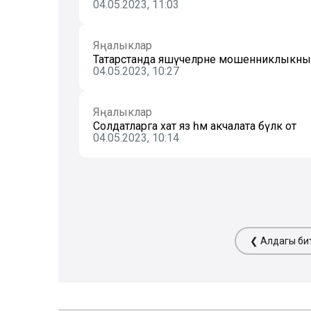
04.05.2023, 11:03
Яңалыклар
Татарстанда яшәүчеләрне мошенниклыкның я
04.05.2023, 10:27
Яңалыклар
Солдатларга хат яз һәм акчалата бүләк от
04.05.2023, 10:14
❮ Алдагы би