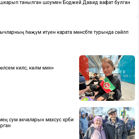
башкарып танылган шоумен Боджей Давид вафат булган
ларның һөҗүм итүенә карата мөнәсәбәте турында сөйләп
өләсем килсә, көләм мин»
ң сум акчаларын махсус хәрби
ырган