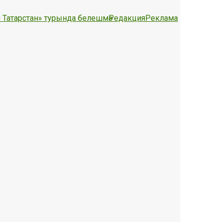
 Татарстан» турында белешмә
Редакция
Реклама