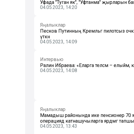
Уфада "Туган як", "Уфтанма" җырларын 
04.05.2023, 14:20
Яңалыклар
Песков Путинның Кремльгә пилотсыз очкыч
үткән
04.05.2023, 14:09
Интервью
Ралинә Ибраева: «Еларга теләсәм – елыйм, к
04.05.2023, 14:08
Яңалыклар
Мамадыш районында ике пенсионер 70 ме
операциядә катнашучыларга ярдәмгә тапш
04.05.2023, 13:43