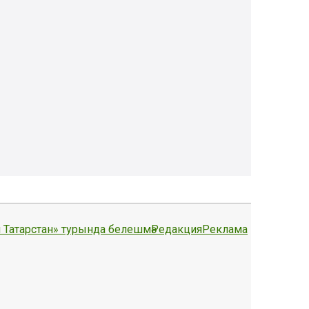
 Татарстан» турында белешмә
Редакция
Реклама