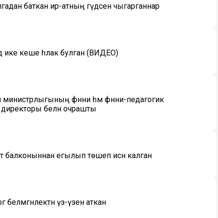
адан баткан ир-атның гәүдәсен чыгарганнар
ә ике кеше һәлак булган (ВИДЕО)
н министрлыгының фәнни һәм фәнни-педагогик
ты директоры белән очрашты
рт балконыннан егылып төшеп исән калган
белмәгәнлектән үз-үзенә аткан