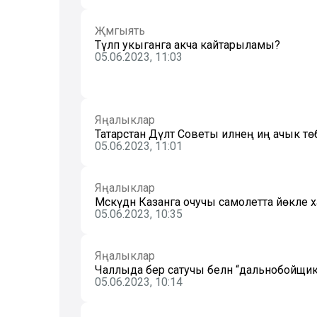
Җәмгыять
Түләп укыганга акча кайтарыламы?
05.06.2023, 11:03
Яңалыклар
Татарстан Дәүләт Советы илнең иң ачык т
05.06.2023, 11:01
Яңалыклар
Мәскәүдән Казанга очучы самолетта йөкле
05.06.2023, 10:35
Яңалыклар
Чаллыда бер сатучы белән “дальнобойщик
05.06.2023, 10:14