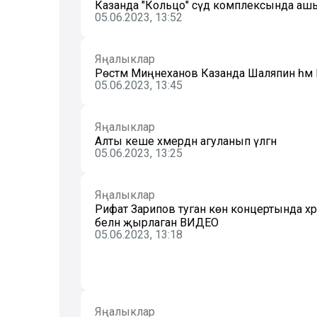
Казанда "Кольцо" сәүдә комплексында аш
05.06.2023, 13:52
Яңалыклар
Рөстәм Миңнеханов Казанда Шаляпин һәм Г
05.06.2023, 13:45
Яңалыклар
Алты кеше хәмердән агуланып үлгән
05.06.2023, 13:25
Яңалыклар
Рифат Зарипов туган көн концертында хәр
белән җырлаган ВИДЕО
05.06.2023, 13:18
Яңалыклар