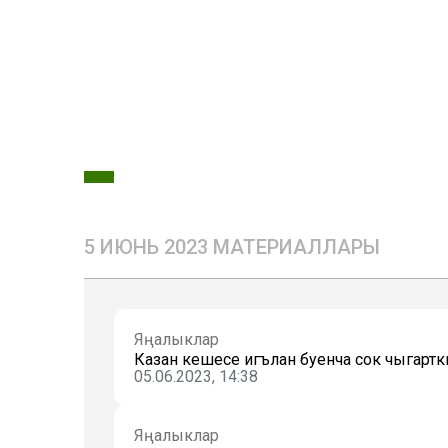
5 ИЮНЬ 2023 МАТЕРИАЛЛАРЫ
Яңалыклар
Казан кешесе игълан буенча сок чыгартк
05.06.2023, 14:38
Яңалыклар