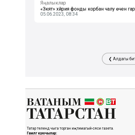
Яңалыклар
«Зәкят» хәйрия фонды корбан чалу өчен га
05.06.2023, 08:34
❮ Алдагы би
Татар телендә чыга торган иҗтимагый-сәяси газета.
Гамәлгә куючылар: