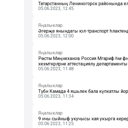
Татарстанның Лениногорск районында елг
05.06.2023, 12:45
Яңалыклар
Әгерҗе янындагы юл-транспорт һәлакәтенд
05.06.2023, 12:00
Яңалыклар
Рөстәм Миңнеханов Россия Мәгариф һәм фә
хезмәткәрләрне аттестацияләү департамен
05.06.2023, 11:48
Яңалыклар
Түбән Камада 4 яшьлек бала күпкатлы йо
05.06.2023, 11:34
Яңалыклар
9 нчы сыйныф укучысы кая укырга керергә 
05.06.2023, 11:25