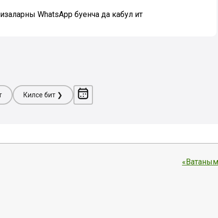
ризаларны WhatsApp буенча да кабул итә
т
Киләсе бит ❯
«Ватаным