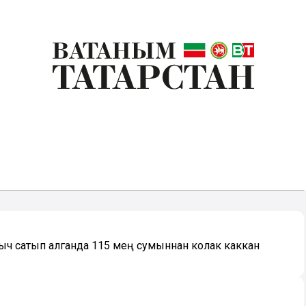
ыч сатып алганда 115 мең сумыннан колак каккан