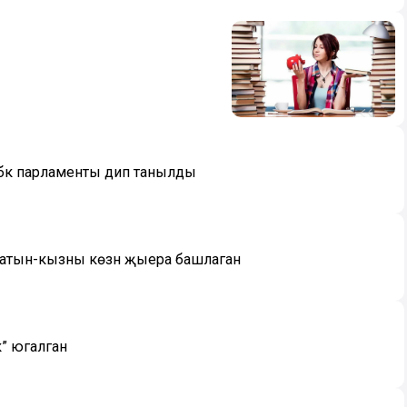
өбәк парламенты дип танылды
 хатын-кызны көзән җыера башлаган
” югалган