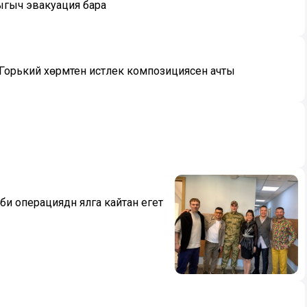
ыгыч эвакуация бара
орький хөрмәтенә истәлек композициясен ачты
би операциядән ялга кайтан егет