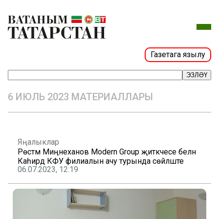
Газетага язылу
ЭЗЛӘҮ
6 ИЮЛЬ 2023 МАТЕРИАЛЛАРЫ
Яңалыклар
Рөстәм Миңнеханов Modern Group җитәкчесе белән
Каһирәдә КФУ филиалын ачу турында сөйләште
06.07.2023, 12:19