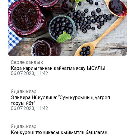
Серле сандык
Кара карлыганнан кайнатма ясау ЫСУЛЫ
06.07.2023, 11:42
Яңалыклар
Эльвира Нәбиуллина: “Сум курсының үзгәреп
торуы әйбәт”
06.07.2023, 11:42
Яңалыклар
Көнкүреш техникасы кыйммәтләнә башлаган