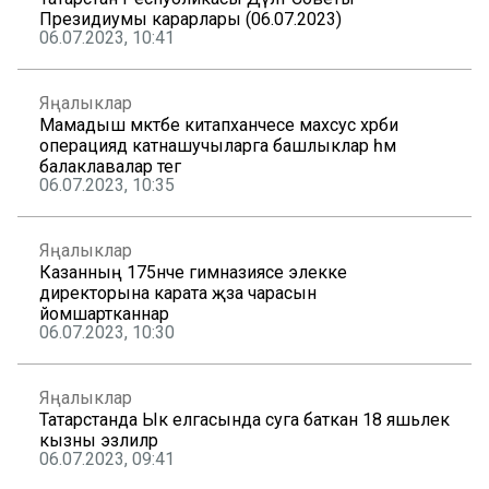
Президиумы карарлары (06.07.2023)
06.07.2023, 10:41
Яңалыклар
Мамадыш мәктәбе китапханәчесе махсус хәрби
операциядә катнашучыларга башлыклар һәм
балаклавалар тегә
06.07.2023, 10:35
Яңалыклар
Казанның 175нче гимназиясе элекке
директорына карата җәза чарасын
йомшартканнар
06.07.2023, 10:30
Яңалыклар
Татарстанда Ык елгасында суга баткан 18 яшьлек
кызны эзлиләр
06.07.2023, 09:41