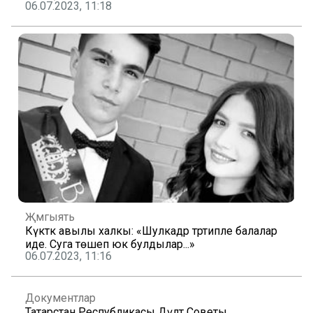
06.07.2023, 11:18
Җәмгыять
Күктәкә авылы халкы: «Шулкадәр тәртипле балалар
иде. Суга төшеп юк булдылар...»
06.07.2023, 11:16
Документлар
Татарстан Республикасы Дәүләт Советы