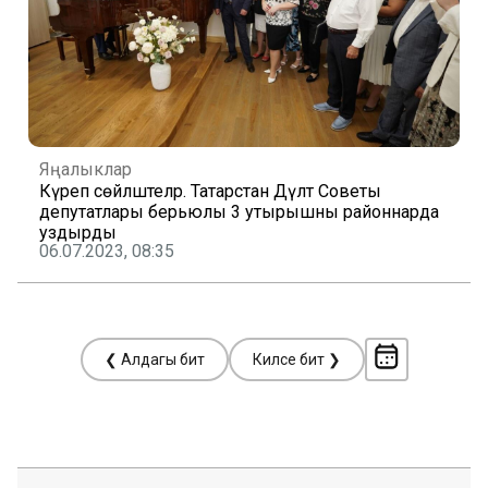
Яңалыклар
Күреп сөйләштеләр. Татарстан Дәүләт Советы
депутатлары берьюлы 3 утырышны районнарда
уздырды
06.07.2023, 08:35
❮ Алдагы бит
Киләсе бит ❯