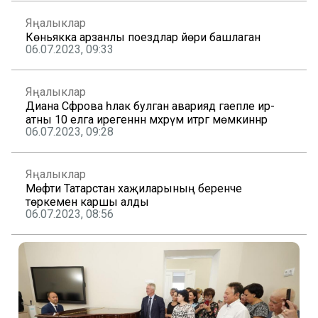
Яңалыклар
Көньякка арзанлы поездлар йөри башлаган
06.07.2023, 09:33
Яңалыклар
Диана Сәфәрова һәлак булган авариядә гаепле ир-
атны 10 елга ирегеннән мәхрүм итәргә мөмкиннәр
06.07.2023, 09:28
Яңалыклар
Мөфти Татарстан хаҗиларының беренче
төркемен каршы алды
06.07.2023, 08:56