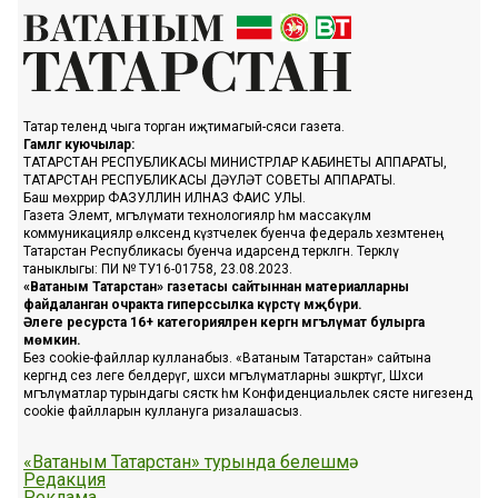
Татар телендә чыга торган иҗтимагый-сәяси газета.
Гамәлгә куючылар:
ТАТАРСТАН РЕСПУБЛИКАСЫ МИНИСТРЛАР КАБИНЕТЫ АППАРАТЫ,
ТАТАРСТАН РЕСПУБЛИКАСЫ ДӘҮЛӘТ СОВЕТЫ АППАРАТЫ.
Баш мөхәррир ФАЗУЛЛИН ИЛНАЗ ФАИС УЛЫ.
Газета Элемтә, мәгълүмати технологияләр һәм массакүләм
коммуникацияләр өлкәсендә күзәтчелек буенча федераль хезмәтенең
Татарстан Республикасы буенча идарәсендә теркәлгән. Теркәлү
таныклыгы: ПИ № ТУ16-01758, 23.08.2023.
«Ватаным Татарстан» газетасы сайтыннан материалларны
файдаланган очракта гиперссылка күрсәтү мәҗбүри.
Әлеге ресурста 16+ категорияләренә кергән мәгълүмат булырга
мөмкин.
Без cookie-файллар кулланабыз. «Ватаным Татарстан» сайтына
кергәндә сез әлеге белдерүгә, шәхси мәгълүматларны эшкәртүгә, Шәхси
мәгълүматлар турындагы сәясәткә һәм Конфиденциальлек сәясәте нигезендә
cookie файлларын куллануга ризалашасыз.
«Ватаным Татарстан» турында белешмә
Редакция
Реклама