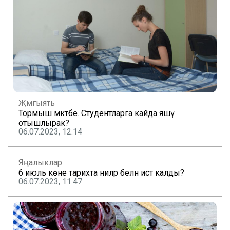
Җәмгыять
Тормыш мәктәбе. Студентларга кайда яшәү
отышлырак?
06.07.2023, 12:14
Яңалыклар
6 июль көне тарихта ниләр белән истә калды?
06.07.2023, 11:47