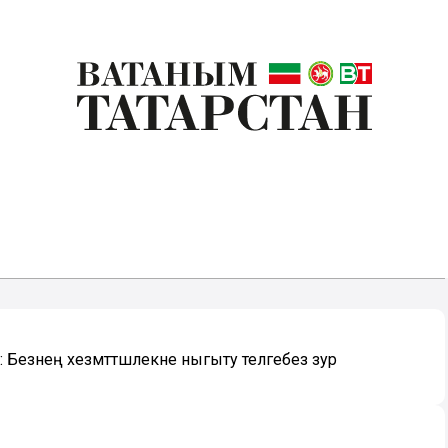
Безнең хезмәттәшлекне ныгыту теләгебез зур