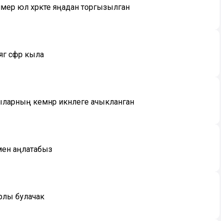
имер юл хәрәкәте яңадан торгызылган
ә сәфәр кыла
ыларның кемнәр икәнлеге ачыкланган
имен аңлатабыз
рлы булачак