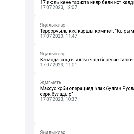
17 июль көне тарихта ниләр белән истә кал
17.07.2023, 12:07
Яңалыклар
Террорчылыкка каршы комитет: “Кырым к
17.07.2023, 11:47
Яңалыклар
Казанда, соңгы алты елда беренче тапкыр
17.07.2023, 11:01
Җәмгыять
Махсус хәрби операциядә һәлак булган Русл
сирәк буладыр"
17.07.2023, 10:37
Яңалыклар