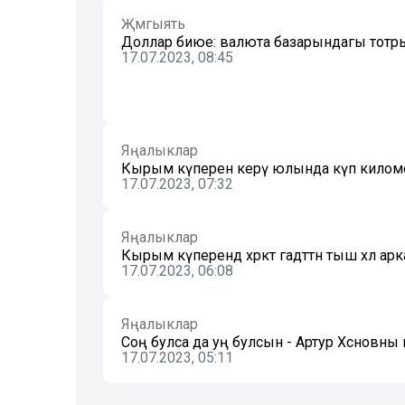
Җәмгыять
Доллар биюе: валюта базарындагы тотрыксы
17.07.2023, 08:45
Яңалыклар
Кырым күперенә керү юлында күп киломе
17.07.2023, 07:32
Яңалыклар
Кырым күперендә хәрәкәт гадәттән тыш хәл 
17.07.2023, 06:08
Яңалыклар
Соң булса да уң булсын - Артур Хәсәновн
17.07.2023, 05:11