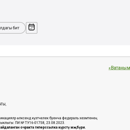
лдагы бит
«Ватаным
АТЫ,
икацияләр өлкәсендә күзәтчелек буенча федераль хезмәтенең
таныклыгы: ПИ № ТУ16-01758, 23.08.2023.
йдаланган очракта гиперссылка күрсәтү мәҗбүри.