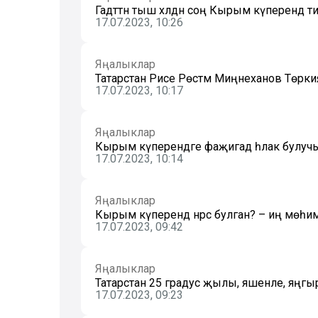
Гадәттән тыш хәлдән соң Кырым күперендә т
17.07.2023, 10:26
Яңалыклар
Татарстан Рәисе Рөстәм Миңнеханов Төркияг
17.07.2023, 10:17
Яңалыклар
Кырым күперендәге фаҗигадә һәлак булуч
17.07.2023, 10:14
Яңалыклар
Кырым күперендә нәрсә булган? – иң мөһ
17.07.2023, 09:42
Яңалыклар
Татарстан 25 градус җылы, яшенле, яңгы
17.07.2023, 09:23