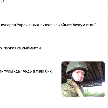
ды?
үперенә Украинаның пилотсыз көймәсе һөҗүм иткән”
, парковка кыйммәтләнә
ан турында: "Андый әтиләр бик