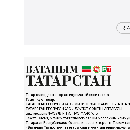
❮ А
Татар телендә чыга торган иҗтимагый-сәяси газета.
Гамәлгә куючылар:
ТАТАРСТАН РЕСПУБЛИКАСЫ МИНИСТРЛАР КАБИНЕТЫ АППАР
ТАТАРСТАН РЕСПУБЛИКАСЫ ДӘҮЛӘТ СОВЕТЫ АППАРАТЫ.
Баш мөхәррир ФАЗУЛЛИН ИЛНАЗ ФАИС УЛЫ.
Газета Элемтә, мәгълүмати технологияләр һәм массакүләм коммун
Татарстан Республикасы буенча идарәсендә теркәлгән. Теркәлү 
«Ватаным Татарстан» газетасы сайтыннан материалларны фа