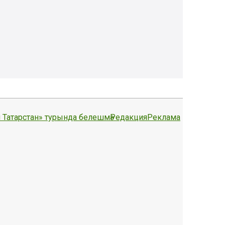
 Татарстан» турында белешмә
Редакция
Реклама