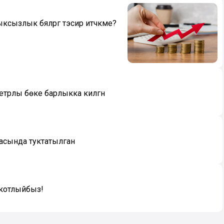
злык бәяләргә тәэсир итәчәкме?
трлы бөке барлыкка килгән
аркасында туктатылган
ы котлыйбыз!