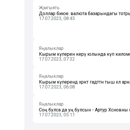
Җәмгыять
Доллар биюе: валюта базарындагы тотрыксы
17.07.2023, 08:45
Яңалыклар
Кырым күперенә керү юлында күп киломе
17.07.2023, 07:32
Яңалыклар
Кырым күперендә хәрәкәт гадәттән тыш хәл 
17.07.2023, 06:08
Яңалыклар
Соң булса да уң булсын - Артур Хәсәновн
17.07.2023, 05:11