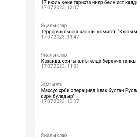
17 июль көне тарихта ниләр белән истә кал
17.07.2023, 12:07
Яңалыклар
Террорчылыкка каршы комитет: “Кырым к
17.07.2023, 11:47
Яңалыклар
Казанда, соңгы алты елда беренче тапкыр
17.07.2023, 11:01
Җәмгыять
Махсус хәрби операциядә һәлак булган Русл
сирәк буладыр"
17.07.2023, 10:37
Яңалыклар