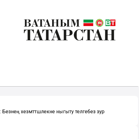
Безнең хезмәттәшлекне ныгыту теләгебез зур