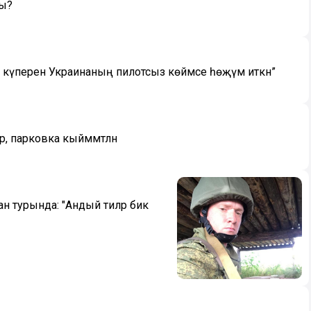
ды?
үперенә Украинаның пилотсыз көймәсе һөҗүм иткән”
, парковка кыйммәтләнә
ан турында: "Андый әтиләр бик