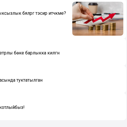
злык бәяләргә тәэсир итәчәкме?
трлы бөке барлыкка килгән
аркасында туктатылган
ы котлыйбыз!