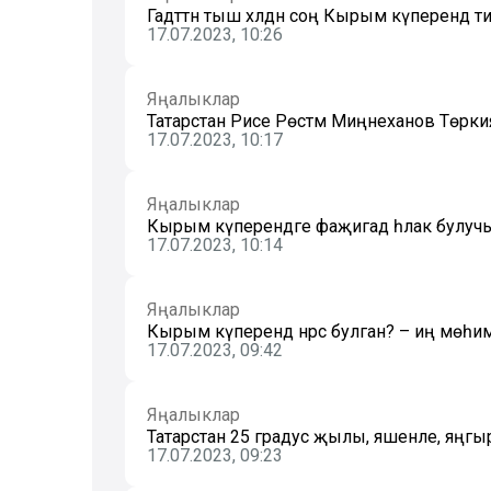
Гадәттән тыш хәлдән соң Кырым күперендә т
17.07.2023, 10:26
Яңалыклар
Татарстан Рәисе Рөстәм Миңнеханов Төркияг
17.07.2023, 10:17
Яңалыклар
Кырым күперендәге фаҗигадә һәлак булуч
17.07.2023, 10:14
Яңалыклар
Кырым күперендә нәрсә булган? – иң мөһ
17.07.2023, 09:42
Яңалыклар
Татарстан 25 градус җылы, яшенле, яңгы
17.07.2023, 09:23