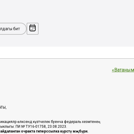
лдагы бит
«Ватаным
АТЫ,
икацияләр өлкәсендә күзәтчелек буенча федераль хезмәтенең
таныклыгы: ПИ № ТУ16-01758, 23.08.2023.
йдаланган очракта гиперссылка күрсәтү мәҗбүри.