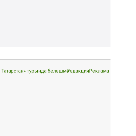
 Татарстан» турында белешмә
Редакция
Реклама