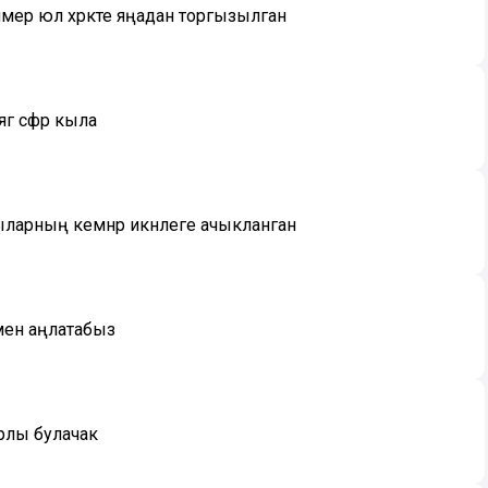
имер юл хәрәкәте яңадан торгызылган
ә сәфәр кыла
ыларның кемнәр икәнлеге ачыкланган
имен аңлатабыз
рлы булачак