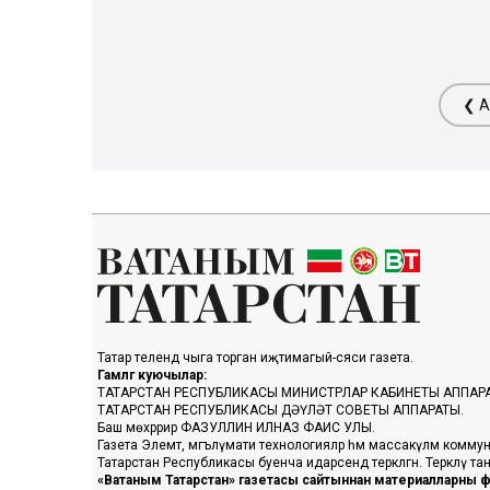
❮ А
Татар телендә чыга торган иҗтимагый-сәяси газета.
Гамәлгә куючылар:
ТАТАРСТАН РЕСПУБЛИКАСЫ МИНИСТРЛАР КАБИНЕТЫ АППАР
ТАТАРСТАН РЕСПУБЛИКАСЫ ДӘҮЛӘТ СОВЕТЫ АППАРАТЫ.
Баш мөхәррир ФАЗУЛЛИН ИЛНАЗ ФАИС УЛЫ.
Газета Элемтә, мәгълүмати технологияләр һәм массакүләм коммун
Татарстан Республикасы буенча идарәсендә теркәлгән. Теркәлү 
«Ватаным Татарстан» газетасы сайтыннан материалларны фа