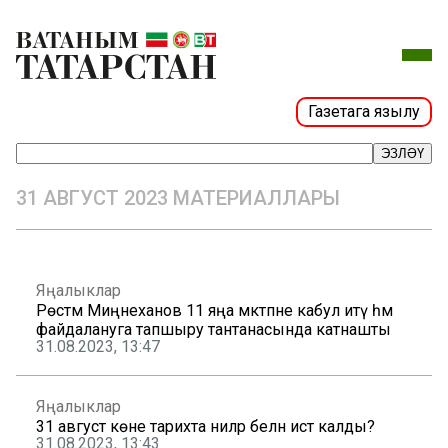
Газетага язылу
ЭЗЛӘҮ
31 АВГУСТ 2023 МАТЕРИАЛЛАРЫ
Яңалыклар
Рөстәм Миңнеханов 11 яңа мәктәпне кабул итү һәм
файдалануга тапшыру тантанасында катнашты
31.08.2023, 13:47
Яңалыклар
31 август көне тарихта ниләр белән истә калды?
31.08.2023, 13:43