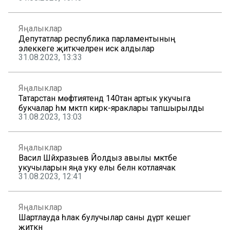
Яңалыклар
Депутатлар республика парламентының
элеккеге җитәкчеләрен искә алдылар
31.08.2023, 13:33
Яңалыклар
Татарстан мөфтиятендә 140тан артык укучыга
букчалар һәм мәктәп кирәк-яраклары тапшырылды
31.08.2023, 13:03
Яңалыклар
Васил Шәйхразыев Йолдыз авылы мәктәбе
укучыларын яңа уку елы белән котлаячак
31.08.2023, 12:41
Яңалыклар
Шартлауда һәлак булучылар саны дүрт кешегә
җиткән