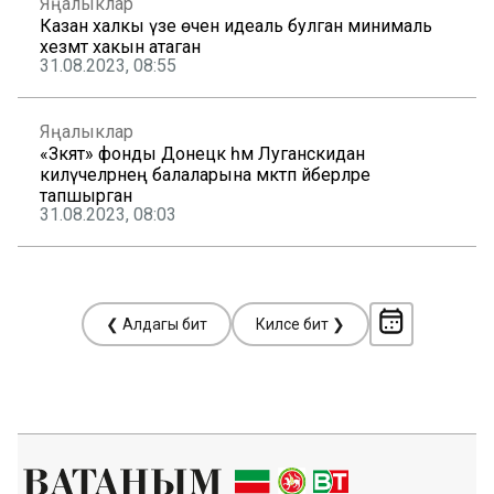
Яңалыклар
Казан халкы үзе өчен идеаль булган минималь
хезмәт хакын атаган
31.08.2023, 08:55
Яңалыклар
«Зәкят» фонды Донецк һәм Луганскидан
килүчеләрнең балаларына мәктәп әйберләре
тапшырган
31.08.2023, 08:03
❮ Алдагы бит
Киләсе бит ❯