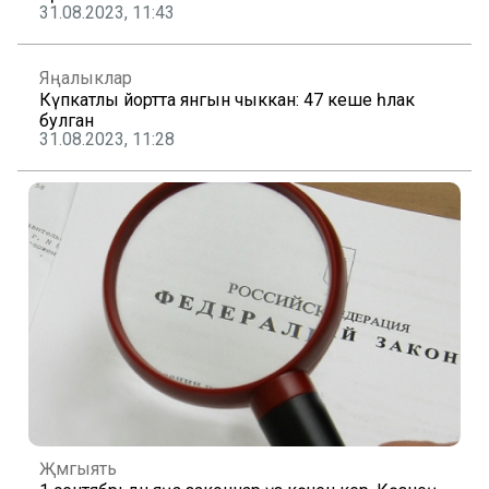
31.08.2023, 11:43
Яңалыклар
Күпкатлы йортта янгын чыккан: 47 кеше һәлак
булган
31.08.2023, 11:28
Җәмгыять