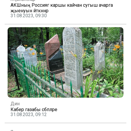
АКШның Россиягә каршы кайчан сугыш ачарга
җыенуын әйткәннәр
31.08.2023, 09:30
Дин
Кабер газабы сәбәпләре
31.08.2023, 09:12