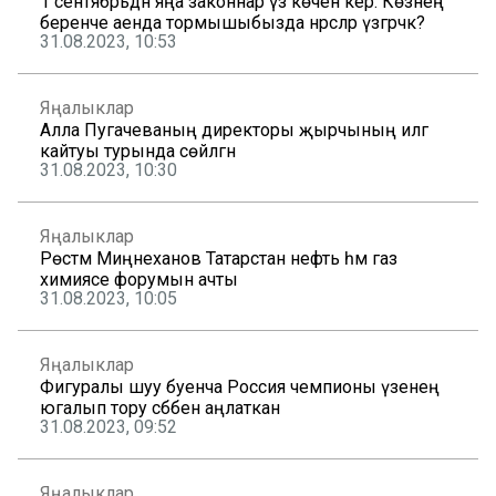
1 сентябрьдән яңа законнар үз көченә керә. Көзнең
беренче аенда тормышыбызда нәрсәләр үзгәрәчәк?
31.08.2023, 10:53
Яңалыклар
Алла Пугачеваның директоры җырчының илгә
кайтуы турында сөйләгән
31.08.2023, 10:30
Яңалыклар
Рөстәм Миңнеханов Татарстан нефть һәм газ
химиясе форумын ачты
31.08.2023, 10:05
Яңалыклар
Фигуралы шуу буенча Россия чемпионы үзенең
югалып тору сәбәбен аңлаткан
31.08.2023, 09:52
Яңалыклар