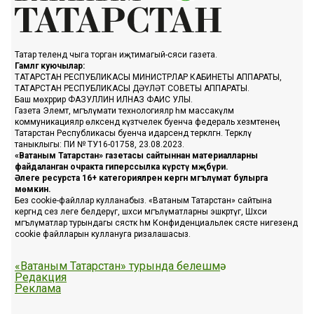
Татар телендә чыга торган иҗтимагый-сәяси газета.
Гамәлгә куючылар:
ТАТАРСТАН РЕСПУБЛИКАСЫ МИНИСТРЛАР КАБИНЕТЫ АППАРАТЫ,
ТАТАРСТАН РЕСПУБЛИКАСЫ ДӘҮЛӘТ СОВЕТЫ АППАРАТЫ.
Баш мөхәррир ФАЗУЛЛИН ИЛНАЗ ФАИС УЛЫ.
Газета Элемтә, мәгълүмати технологияләр һәм массакүләм
коммуникацияләр өлкәсендә күзәтчелек буенча федераль хезмәтенең
Татарстан Республикасы буенча идарәсендә теркәлгән. Теркәлү
таныклыгы: ПИ № ТУ16-01758, 23.08.2023.
«Ватаным Татарстан» газетасы сайтыннан материалларны
файдаланган очракта гиперссылка күрсәтү мәҗбүри.
Әлеге ресурста 16+ категорияләренә кергән мәгълүмат булырга
мөмкин.
Без cookie-файллар кулланабыз. «Ватаным Татарстан» сайтына
кергәндә сез әлеге белдерүгә, шәхси мәгълүматларны эшкәртүгә, Шәхси
мәгълүматлар турындагы сәясәткә һәм Конфиденциальлек сәясәте нигезендә
cookie файлларын куллануга ризалашасыз.
«Ватаным Татарстан» турында белешмә
Редакция
Реклама