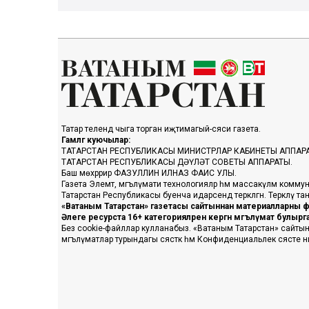
Татар телендә чыга торган иҗтимагый-сәяси газета.
Гамәлгә куючылар:
ТАТАРСТАН РЕСПУБЛИКАСЫ МИНИСТРЛАР КАБИНЕТЫ АППАР
ТАТАРСТАН РЕСПУБЛИКАСЫ ДӘҮЛӘТ СОВЕТЫ АППАРАТЫ.
Баш мөхәррир ФАЗУЛЛИН ИЛНАЗ ФАИС УЛЫ.
Газета Элемтә, мәгълүмати технологияләр һәм массакүләм коммун
Татарстан Республикасы буенча идарәсендә теркәлгән. Теркәлү 
«Ватаным Татарстан» газетасы сайтыннан материалларны фа
Әлеге ресурста 16+ категорияләренә кергән мәгълүмат булыр
Без cookie-файллар кулланабыз. «Ватаным Татарстан» сайтына ке
мәгълүматлар турындагы сәясәткә һәм Конфиденциальлек сәясәте