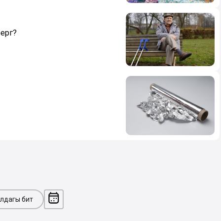
ергә?
лдагы бит