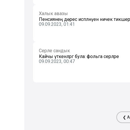
Халык авазы
Пенсиянең дөрес исәпләнүен ничек тикшер
09.09.2023, 01:41
Серле сандык
Кайчы үткенләргә була: фольга серләре
09.09.2023, 00:47
❮ А