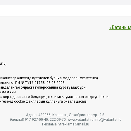
«Ватаным
АТЫ,
икацияләр өлкәсендә күзәтчелек буенча федераль хезмәтенең
таныклыгы: ПИ № ТУ16-01758, 23.08.2023.
йдаланган очракта гиперссылка күрсәтү мәҗбүри.
га мөмкин.
ргәндә сез әлеге белдерүгә, шәхси мәгълүматларны эшкәртүгә, Шәхси
 нигезендә cookie файлларын куллануга ризалашасыз.
Адрес: 420066, Казан ш., Декабристлар ур., 2 й.
Элемтә: 8 917 927-00-40, 222-09-70, www.vatantat.ru info@vatantat.ru
Реклама: vtreklama@mail.ru