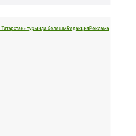
 Татарстан» турында белешмә
Редакция
Реклама