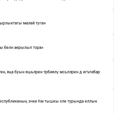
вырлыктагы малай туган
ы белән аерылып тора»
ә, яңа буын яшьләрен тәрбияләү мәсьәләләренә дә игътибар
республиканың эчке һәм тышкы хәле турында еллык