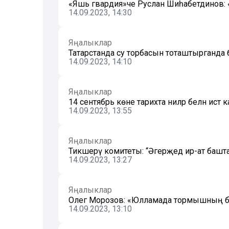
«Яшь гвардия»че Руслан Шиһабетдинов: 
14.09.2023, 14:30
Яңалыклар
Татарстанда су торбасын тоташтырганда 
14.09.2023, 14:10
Яңалыклар
14 сентябрь көне тарихта ниләр белән истә
14.09.2023, 13:55
Яңалыклар
Тикшерү комитеты: “Әгерҗедә ир-ат башта 
14.09.2023, 13:27
Яңалыклар
Олег Морозов: «Юлламада тормышның барл
14.09.2023, 13:10