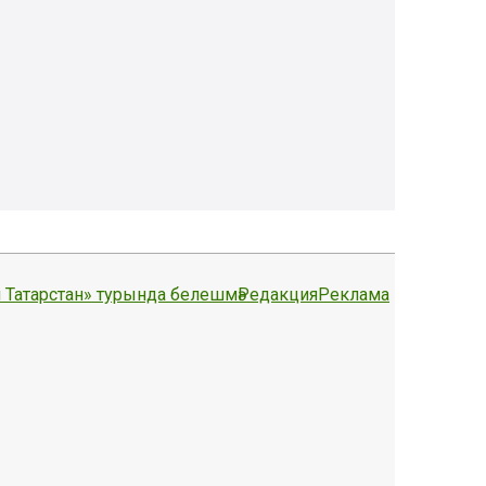
 Татарстан» турында белешмә
Редакция
Реклама