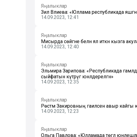
Яңалыклар
Зилә Вәлиева: «Юллама республикада яшәгән 
14.09.2023, 12:41
Яңалыклар
Мисырда сөйгәне белән ял иткән кызга аку
14.09.2023, 12:40
Яңалыклар
Эльмира Зарипова: «Республикада гамәл
сыйфатын күтәрүгә юнәлдерелгән»
14.09.2023, 12:35
Яңалыклар
Рөстәм Закировның гаиләсенә авыр кайгы к
14.09.2023, 12:23
Яңалыклар
Ольга Павлова: «Юлламада төгәл юнәлешлә