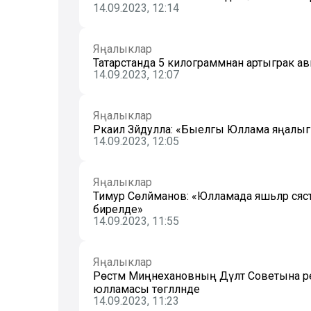
14.09.2023, 12:14
Яңалыклар
Татарстанда 5 килограммнан артыграк а
14.09.2023, 12:07
Яңалыклар
Ркаил Зәйдулла: «Быелгы Юллама яңалыг
14.09.2023, 12:05
Яңалыклар
Тимур Сөләйманов: «Юлламада яшьләр сәясәтен
бирелде»
14.09.2023, 11:55
Яңалыклар
Рөстәм Миңнехановның Дәүләт Советына 
юлламасы төгәлләнде
14.09.2023, 11:23