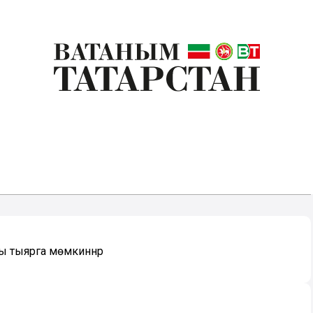
ны тыярга мөмкиннәр