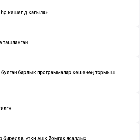
һәр кешегә дә кагыла»
ла ташланган
дә булган барлык программалар кешенең тормыш
илгән
р бирелде, үткән эшкә йомгак ясалды»