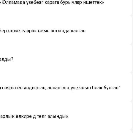
«Юлламада үзебезгә карата бурычлар ишеттек»
бер эшче туфрак өеме астында калган
 калды?
сөяркәсен яндырган, аннан соң үзе янып һәлак булган”
ык өлкәләре дә телгә алынды»