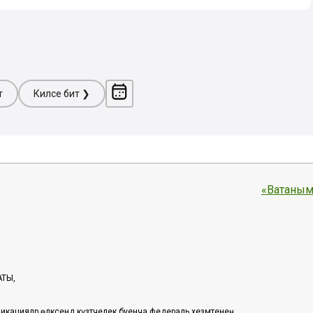
т
Киләсе бит ❯
«Ватаным
АТЫ,
икацияләр өлкәсендә күзәтчелек буенча федераль хезмәтенең