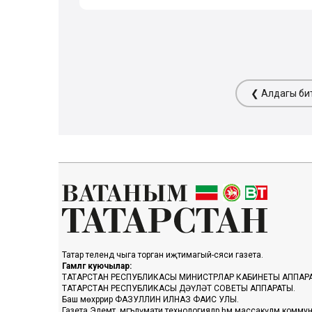
❮ Алдагы би
Татар телендә чыга торган иҗтимагый-сәяси газета.
Гамәлгә куючылар:
ТАТАРСТАН РЕСПУБЛИКАСЫ МИНИСТРЛАР КАБИНЕТЫ АППАР
ТАТАРСТАН РЕСПУБЛИКАСЫ ДӘҮЛӘТ СОВЕТЫ АППАРАТЫ.
Баш мөхәррир ФАЗУЛЛИН ИЛНАЗ ФАИС УЛЫ.
Газета Элемтә, мәгълүмати технологияләр һәм массакүләм коммун