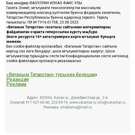
Баш мөхәррир ФАЗУЛЛИН ИЛНАЗ ФАИС УЛЫ.
Газета Элемтә, мәгълүмати технологияләр һәм массакүләм
коммуникацияләр өлкәсендә күзәтчелек буенча федераль хезмәтенең
Татарстан Республикасы буенча идарәсендә теркәлгән. Теркәлү
таныклыгы: ПИ № ТУ16-01758, 23.08.2023.
«Ватаным Татарстан» газетасы сайтыннан материалларны
файдаланган очракта гиперссылка күрсәтү мәҗбүри.
Әлеге ресурста 16+ категорияләренә кергән мәгълүмат булырга
мөмкин.
Без cookie-файллар кулланабыз. «Ватаным Татарстан» сайтына
кергәндә сез әлеге белдерүгә, шәхси мәгълүматларны эшкәртүгә, Шәхси
мәгълүматлар турындагы сәясәткә һәм Конфиденциальлек сәясәте нигезендә
cookie файлларын куллануга ризалашасыз.
«Ватаным Татарстан» турында белешмә
Редакция
Реклама
Адрес: 420066, Казан ш., Декабристлар ур., 2 й.
Элемтә: 8 917 927-00-40, 222-09-70, www.vatantat.ru info@vatantat.ru
Реклама: vtreklama@mail.ru