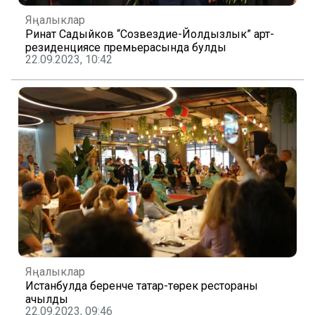
Яңалыклар
Ринат Садыйков “Созвездие-Йолдызлык” арт-
резиденциясе премьерасында булды
22.09.2023, 10:42
Яңалыклар
Истанбулда беренче татар-төрек рестораны
ачылды
22.09.2023, 09:46