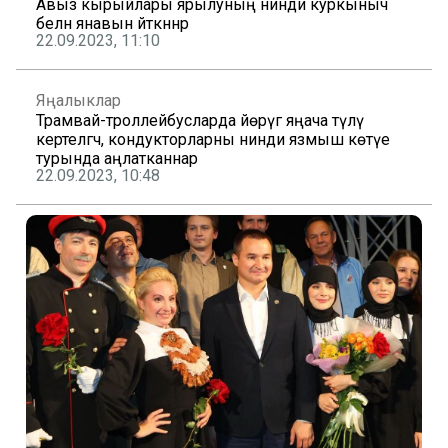
Авыз кырыйлары ярылуның нинди куркыныч
белән янавын әйткәннәр
22.09.2023, 11:10
Яңалыклар
Трамвай-троллейбусларда йөрүгә яңача түләү
кертелгәч, кондукторларны нинди язмыш көтүе
турында аңлатканнар
22.09.2023, 10:48