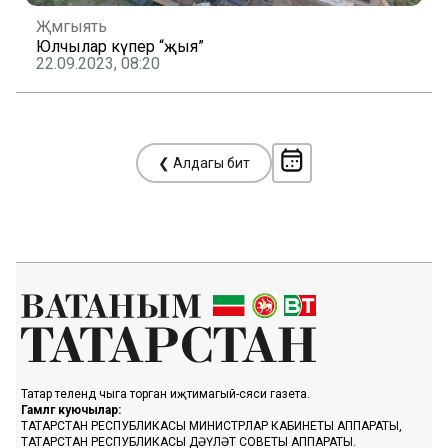
Җәмгыять
Юлчылар күпер “җыя”
22.09.2023, 08:20
❮ Алдагы бит
Татар телендә чыга торган иҗтимагый-сәяси газета.
Гамәлгә куючылар:
ТАТАРСТАН РЕСПУБЛИКАСЫ МИНИСТРЛАР КАБИНЕТЫ АППАРАТЫ,
ТАТАРСТАН РЕСПУБЛИКАСЫ ДӘҮЛӘТ СОВЕТЫ АППАРАТЫ.