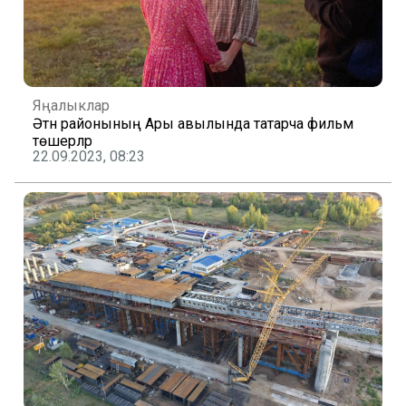
Яңалыклар
Әтнә районының Ары авылында татарча фильм
төшерәләр
22.09.2023, 08:23