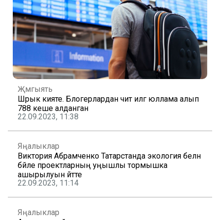
Җәмгыять
Шәрык әкияте. Блогерлардан чит илгә юллама алып
788 кеше алданган
22.09.2023, 11:38
Яңалыклар
Виктория Абрамченко Татарстанда экология белән
бәйле проектларның уңышлы тормышка
ашырылуын әйтте
22.09.2023, 11:14
Яңалыклар