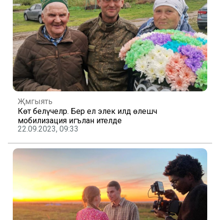
Җәмгыять
Көтә белүчеләр. Бер ел элек илдә өлешчә
мобилизация игълан ителде
22.09.2023, 09:33