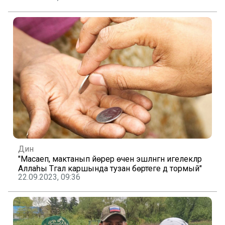
Дин
"Масаеп, мактанып йөрер өчен эшләнгән игелекләр
Аллаһы Тәгалә каршында тузан бөртеге дә тормый"
22.09.2023, 09:36