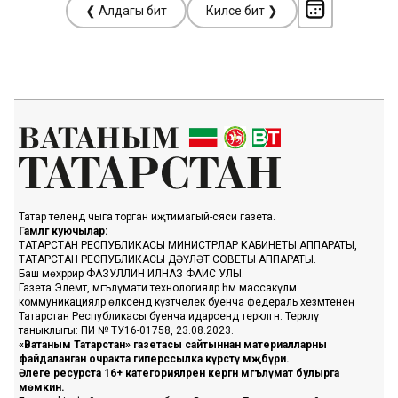
❮ Алдагы бит
Киләсе бит ❯
Татар телендә чыга торган иҗтимагый-сәяси газета.
Гамәлгә куючылар:
ТАТАРСТАН РЕСПУБЛИКАСЫ МИНИСТРЛАР КАБИНЕТЫ АППАРАТЫ,
ТАТАРСТАН РЕСПУБЛИКАСЫ ДӘҮЛӘТ СОВЕТЫ АППАРАТЫ.
Баш мөхәррир ФАЗУЛЛИН ИЛНАЗ ФАИС УЛЫ.
Газета Элемтә, мәгълүмати технологияләр һәм массакүләм
коммуникацияләр өлкәсендә күзәтчелек буенча федераль хезмәтенең
Татарстан Республикасы буенча идарәсендә теркәлгән. Теркәлү
таныклыгы: ПИ № ТУ16-01758, 23.08.2023.
«Ватаным Татарстан» газетасы сайтыннан материалларны
файдаланган очракта гиперссылка күрсәтү мәҗбүри.
Әлеге ресурста 16+ категорияләренә кергән мәгълүмат булырга
мөмкин.