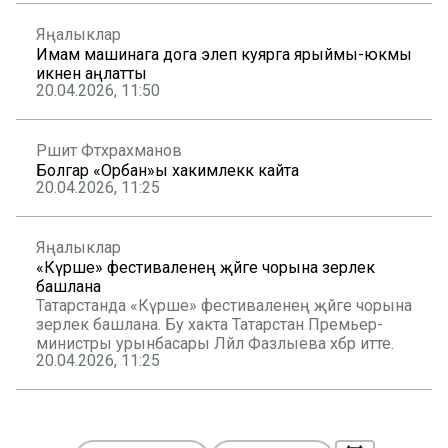
хезмәте җитәкчесе Лилия Галимова.
Яңалыклар
Имам машинага дога элеп куярга ярыймы-юкмы
икәнен аңлатты
20.04.2026, 11:50
Рәшит Фәтхрахманов
Болгар «Орбан»ы хакимлеккә кайта
20.04.2026, 11:25
Яңалыклар
«Күрше» фестиваленең җәйге чорына әзерлек
башлана
Татарстанда «Күрше» фестиваленең җәйге чорына
әзерлек башлана. Бу хакта Татарстан Премьер-
министры урынбасары Ләйлә Фазлыева хәбәр итте.
20.04.2026, 11:25