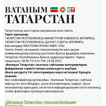
Татар телендә чыга торган иҗтимагый-сәяси газета.
Гамәлгә куючылар:
ТАТАРСТАН РЕСПУБЛИКАСЫ МИНИСТРЛАР КАБИНЕТЫ АППАРАТЫ,
ТАТАРСТАН РЕСПУБЛИКАСЫ ДӘҮЛӘТ СОВЕТЫ АППАРАТЫ.
Баш мөхәррир ФАЗУЛЛИН ИЛНАЗ ФАИС УЛЫ.
Газета Элемтә, мәгълүмати технологияләр һәм массакүләм
коммуникацияләр өлкәсендә күзәтчелек буенча федераль хезмәтенең
Татарстан Республикасы буенча идарәсендә теркәлгән. Теркәлү
таныклыгы: ПИ № ТУ16-01758, 23.08.2023.
«Ватаным Татарстан» газетасы сайтыннан материалларны
файдаланган очракта гиперссылка күрсәтү мәҗбүри.
Әлеге ресурста 16+ категорияләренә кергән мәгълүмат булырга
мөмкин.
Без cookie-файллар кулланабыз. «Ватаным Татарстан» сайтына
кергәндә сез әлеге белдерүгә, шәхси мәгълүматларны эшкәртүгә, Шәхси
мәгълүматлар турындагы сәясәткә һәм Конфиденциальлек сәясәте нигезендә
cookie файлларын куллануга ризалашасыз.
«Ватаным Татарстан» турында белешмә
Редакция