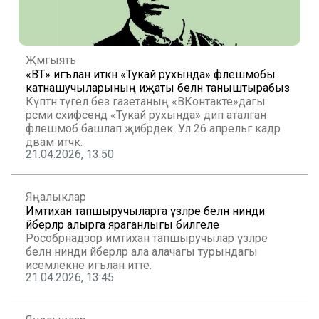
Җәмгыять
«ВТ» игълан иткән «Тукай рухында» флешмобы
катнашучыларының иҗаты белән таныштырабыз
Күптән түгел без газетаның «ВКонтакте»дагы
рәсми сәхифәсендә «Тукай рухында» дип аталган
флешмоб башлап җибәрдек. Ул 26 апрельгә кадәр
дәвам итәчәк.
21.04.2026, 13:50
Яңалыклар
Имтихан тапшыручыларга үзләре белән нинди
әйберләр алырга яраганлыгы билгеле
Рособрнадзор имтихан тапшыручылар үзләре
белән нинди әйберләр ала алачагы турындагы
исемлекне игълан итте.
21.04.2026, 13:45