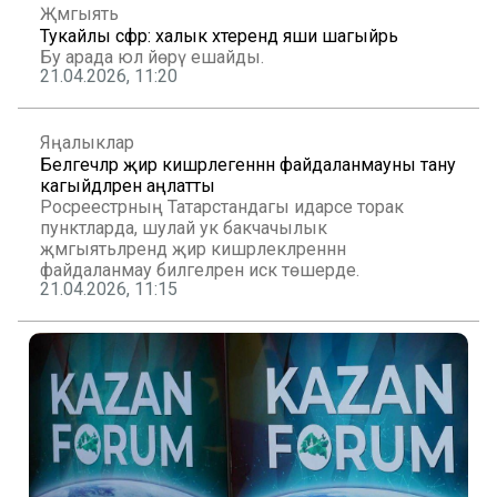
Җәмгыять
Тукайлы сәфәр: халык хәтерендә яши шагыйрь
Бу арада юл йөрү ешайды.
21.04.2026, 11:20
Яңалыклар
Белгечләр җир кишәрлегеннән файдаланмауны тану
кагыйдәләрен аңлатты
Росреестрның Татарстандагы идарәсе торак
пунктларда, шулай ук бакчачылык
җәмгыятьләрендә җир кишәрлекләреннән
файдаланмау билгеләрен искә төшерде.
21.04.2026, 11:15