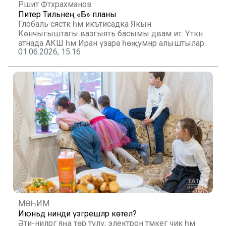
Рәшит Фәтхрахманов
Питер Тильнең «Б» планы
Глобаль сәясәткә һәм икътисадка Якын
Көнчыгыштагы вазгыять басымы дәвам итә. Үткән
атнада АКШ һәм Иран үзара һөҗүмнәр алыштылар.
01.06.2026, 15:16
МӨҺИМ
Июньдә нинди үзгәрешләр көтелә?
Әти-әниләргә яңа төр түләү, электрон тәмәкегә чик һәм