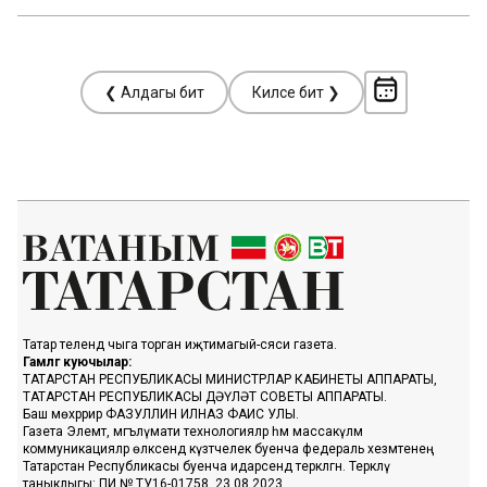
❮ Алдагы бит
Киләсе бит ❯
Татар телендә чыга торган иҗтимагый-сәяси газета.
Гамәлгә куючылар:
ТАТАРСТАН РЕСПУБЛИКАСЫ МИНИСТРЛАР КАБИНЕТЫ АППАРАТЫ,
ТАТАРСТАН РЕСПУБЛИКАСЫ ДӘҮЛӘТ СОВЕТЫ АППАРАТЫ.
Баш мөхәррир ФАЗУЛЛИН ИЛНАЗ ФАИС УЛЫ.
Газета Элемтә, мәгълүмати технологияләр һәм массакүләм
коммуникацияләр өлкәсендә күзәтчелек буенча федераль хезмәтенең
Татарстан Республикасы буенча идарәсендә теркәлгән. Теркәлү
таныклыгы: ПИ № ТУ16-01758, 23.08.2023.