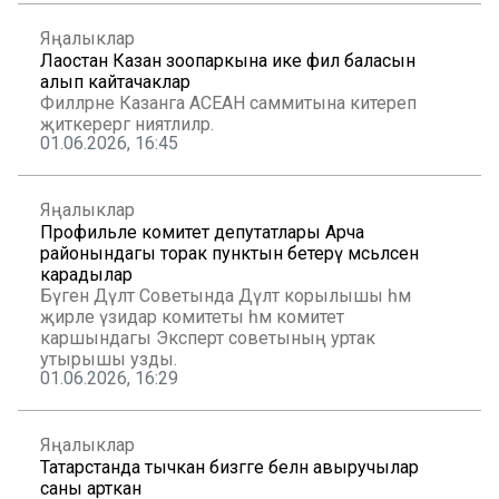
Яңалыклар
Лаостан Казан зоопаркына ике фил баласын
алып кайтачаклар
Филләрне Казанга АСЕАН саммитына китереп
җиткерергә ниятлиләр.
01.06.2026, 16:45
Яңалыклар
Профильле комитет депутатлары Арча
районындагы торак пунктын бетерү мәсьәләсен
карадылар
Бүген Дәүләт Советында Дәүләт корылышы һәм
җирле үзидарә комитеты һәм комитет
каршындагы Эксперт советының уртак
утырышы узды.
01.06.2026, 16:29
Яңалыклар
Татарстанда тычкан бизгәге белән авыручылар
саны арткан