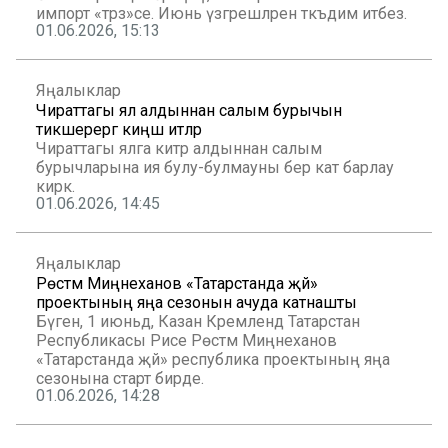
импорт «тәрәзә»се. Июнь үзгәрешләрен тәкъдим итәбез.
01.06.2026, 15:13
Яңалыклар
Чираттагы ял алдыннан салым бурычын
тикшерергә киңәш итәләр
Чираттагы ялга китәр алдыннан салым
бурычларына ия булу-булмауны бер кат барлау
кирәк.
01.06.2026, 14:45
Яңалыклар
Рөстәм Миңнеханов «Татарстанда җәй»
проектының яңа сезонын ачуда катнашты
Бүген, 1 июньдә, Казан Кремлендә Татарстан
Республикасы Рәисе Рөстәм Миңнеханов
«Татарстанда җәй» республика проектының яңа
сезонына старт бирде.
01.06.2026, 14:28