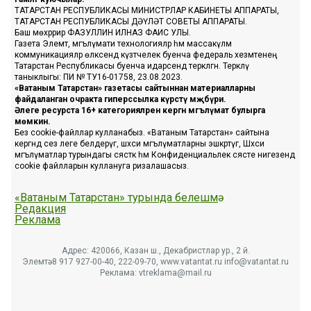
ТАТАРСТАН РЕСПУБЛИКАСЫ МИНИСТРЛАР КАБИНЕТЫ АППАРАТЫ,
ТАТАРСТАН РЕСПУБЛИКАСЫ ДӘҮЛӘТ СОВЕТЫ АППАРАТЫ.
Баш мөхәррир ФАЗУЛЛИН ИЛНАЗ ФАИС УЛЫ.
Газета Элемтә, мәгълүмати технологияләр һәм массакүләм
коммуникацияләр өлкәсендә күзәтчелек буенча федераль хезмәтенең
Татарстан Республикасы буенча идарәсендә теркәлгән. Теркәлү
таныклыгы: ПИ № ТУ16-01758, 23.08.2023.
«Ватаным Татарстан» газетасы сайтыннан материалларны
файдаланган очракта гиперссылка күрсәтү мәҗбүри.
Әлеге ресурста 16+ категорияләренә кергән мәгълүмат булырга
мөмкин.
Без cookie-файллар кулланабыз. «Ватаным Татарстан» сайтына
кергәндә сез әлеге белдерүгә, шәхси мәгълүматларны эшкәртүгә, Шәхси
мәгълүматлар турындагы сәясәткә һәм Конфиденциальлек сәясәте нигезендә
cookie файлларын куллануга ризалашасыз.
«Ватаным Татарстан» турында белешмә
Редакция
Реклама
Адрес: 420066, Казан ш., Декабристлар ур., 2 й.
Элемтә: 8 917 927-00-40, 222-09-70, www.vatantat.ru info@vatantat.ru
Реклама: vtreklama@mail.ru