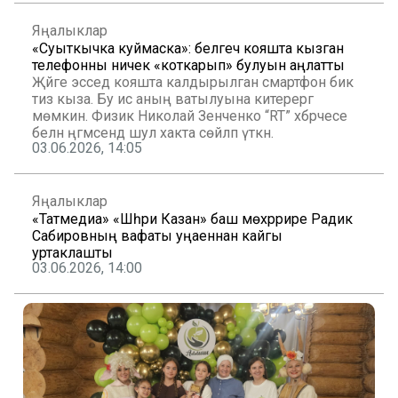
Яңалыклар
«Суыткычка куймаска»: белгеч кояшта кызган
телефонны ничек «коткарып» булуын аңлатты
Җәйге эсседә кояшта калдырылган смартфон бик
тиз кыза. Бу исә аның ватылуына китерергә
мөмкин. Физик Николай Зенченко “RT” хәбәрчесе
белән әңгәмәсендә шул хакта сөйләп үткән.
03.06.2026, 14:05
Яңалыклар
«Татмедиа» «Шәһри Казан» баш мөхәррире Радик
Сабировның вафаты уңаеннан кайгы
уртаклашты
03.06.2026, 14:00