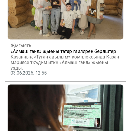
Җәмгыять
«Алмаш гаилә» җыены татар гаиләләрен берләштерә
Казанның «Туган авылым» комплексында Казан
мэриясе тәкъдим иткән «Алмаш гаилә» җыены
узды.
03.06.2026, 12:55