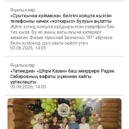
Яңалыклар
«Суыткычка куймаска»: белгеч кояшта кызган
телефонны ничек «коткарып» булуын аңлатты
Җәйге эсседә кояшта калдырылган смартфон бик
тиз кыза. Бу исә аның ватылуына китерергә
мөмкин. Физик Николай Зенченко “RT” хәбәрчесе
белән әңгәмәсендә шул хакта сөйләп үткән.
03.06.2026, 14:05
Яңалыклар
«Татмедиа» «Шәһри Казан» баш мөхәррире Радик
Сабировның вафаты уңаеннан кайгы
уртаклашты
03.06.2026, 14:00