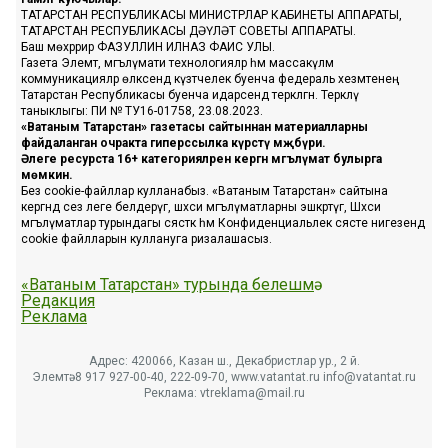
ТАТАРСТАН РЕСПУБЛИКАСЫ МИНИСТРЛАР КАБИНЕТЫ АППАРАТЫ,
ТАТАРСТАН РЕСПУБЛИКАСЫ ДӘҮЛӘТ СОВЕТЫ АППАРАТЫ.
Баш мөхәррир ФАЗУЛЛИН ИЛНАЗ ФАИС УЛЫ.
Газета Элемтә, мәгълүмати технологияләр һәм массакүләм
коммуникацияләр өлкәсендә күзәтчелек буенча федераль хезмәтенең
Татарстан Республикасы буенча идарәсендә теркәлгән. Теркәлү
таныклыгы: ПИ № ТУ16-01758, 23.08.2023.
«Ватаным Татарстан» газетасы сайтыннан материалларны
файдаланган очракта гиперссылка күрсәтү мәҗбүри.
Әлеге ресурста 16+ категорияләренә кергән мәгълүмат булырга
мөмкин.
Без cookie-файллар кулланабыз. «Ватаным Татарстан» сайтына
кергәндә сез әлеге белдерүгә, шәхси мәгълүматларны эшкәртүгә, Шәхси
мәгълүматлар турындагы сәясәткә һәм Конфиденциальлек сәясәте нигезендә
cookie файлларын куллануга ризалашасыз.
«Ватаным Татарстан» турында белешмә
Редакция
Реклама
Адрес: 420066, Казан ш., Декабристлар ур., 2 й.
Элемтә: 8 917 927-00-40, 222-09-70, www.vatantat.ru info@vatantat.ru
Реклама: vtreklama@mail.ru