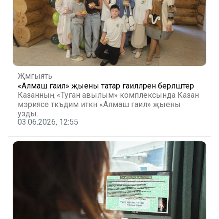
Җәмгыять
«Алмаш гаилә» җыены татар гаиләләрен берләштерә
Казанның «Туган авылым» комплексында Казан
мэриясе тәкъдим иткән «Алмаш гаилә» җыены
узды.
03.06.2026, 12:55