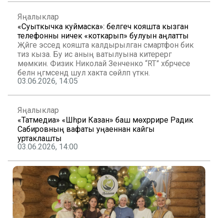
Яңалыклар
«Суыткычка куймаска»: белгеч кояшта кызган
телефонны ничек «коткарып» булуын аңлатты
Җәйге эсседә кояшта калдырылган смартфон бик
тиз кыза. Бу исә аның ватылуына китерергә
мөмкин. Физик Николай Зенченко “RT” хәбәрчесе
белән әңгәмәсендә шул хакта сөйләп үткән.
03.06.2026, 14:05
Яңалыклар
«Татмедиа» «Шәһри Казан» баш мөхәррире Радик
Сабировның вафаты уңаеннан кайгы
уртаклашты
03.06.2026, 14:00