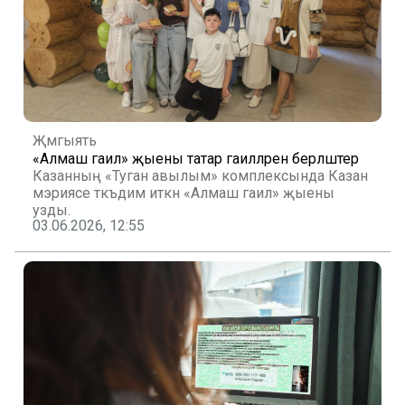
Җәмгыять
«Алмаш гаилә» җыены татар гаиләләрен берләштерә
Казанның «Туган авылым» комплексында Казан
мэриясе тәкъдим иткән «Алмаш гаилә» җыены
узды.
03.06.2026, 12:55