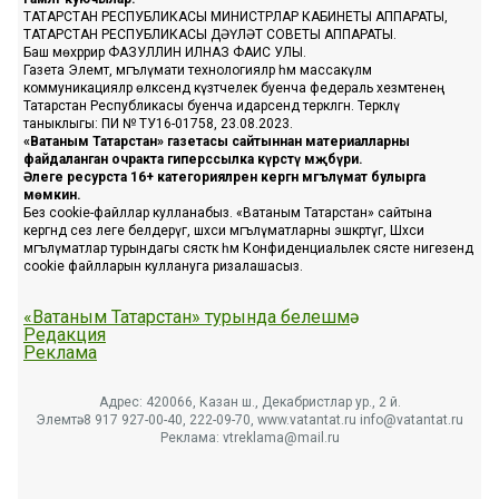
ТАТАРСТАН РЕСПУБЛИКАСЫ МИНИСТРЛАР КАБИНЕТЫ АППАРАТЫ,
ТАТАРСТАН РЕСПУБЛИКАСЫ ДӘҮЛӘТ СОВЕТЫ АППАРАТЫ.
Баш мөхәррир ФАЗУЛЛИН ИЛНАЗ ФАИС УЛЫ.
Газета Элемтә, мәгълүмати технологияләр һәм массакүләм
коммуникацияләр өлкәсендә күзәтчелек буенча федераль хезмәтенең
Татарстан Республикасы буенча идарәсендә теркәлгән. Теркәлү
таныклыгы: ПИ № ТУ16-01758, 23.08.2023.
«Ватаным Татарстан» газетасы сайтыннан материалларны
файдаланган очракта гиперссылка күрсәтү мәҗбүри.
Әлеге ресурста 16+ категорияләренә кергән мәгълүмат булырга
мөмкин.
Без cookie-файллар кулланабыз. «Ватаным Татарстан» сайтына
кергәндә сез әлеге белдерүгә, шәхси мәгълүматларны эшкәртүгә, Шәхси
мәгълүматлар турындагы сәясәткә һәм Конфиденциальлек сәясәте нигезендә
cookie файлларын куллануга ризалашасыз.
«Ватаным Татарстан» турында белешмә
Редакция
Реклама
Адрес: 420066, Казан ш., Декабристлар ур., 2 й.
Элемтә: 8 917 927-00-40, 222-09-70, www.vatantat.ru info@vatantat.ru
Реклама: vtreklama@mail.ru