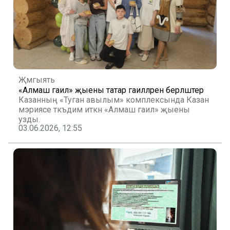
Җәмгыять
«Алмаш гаилә» җыены татар гаиләләрен берләштерә
Казанның «Туган авылым» комплексында Казан
мэриясе тәкъдим иткән «Алмаш гаилә» җыены
узды.
03.06.2026, 12:55