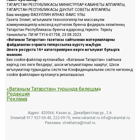
ТАТАРСТАН РЕСПУБЛИКАСЫ МИНИСТРЛАР КАБИНЕТЫ АППАРАТЫ,
ТАТАРСТАН РЕСПУБЛИКАСЫ ДӘҮЛӘТ СОВЕТЫ АППАРАТЫ.
Баш мөхәррир ФАЗУЛЛИН ИЛНАЗ ФАИС УЛЫ.
Газета Элемтә, мәгълүмати технологияләр һәм массакүләм
коммуникацияләр өлкәсендә күзәтчелек буенча федераль хезмәтенең
Татарстан Республикасы буенча идарәсендә теркәлгән. Теркәлү
таныклыгы: ПИ № ТУ16-01758, 23.08.2023.
«Ватаным Татарстан» газетасы сайтыннан материалларны
файдаланган очракта гиперссылка күрсәтү мәҗбүри.
Әлеге ресурста 16+ категорияләренә кергән мәгълүмат булырга
мөмкин.
Без cookie-файллар кулланабыз. «Ватаным Татарстан» сайтына
кергәндә сез әлеге белдерүгә, шәхси мәгълүматларны эшкәртүгә, Шәхси
мәгълүматлар турындагы сәясәткә һәм Конфиденциальлек сәясәте нигезендә
cookie файлларын куллануга ризалашасыз.
«Ватаным Татарстан» турында белешмә
Редакция
Реклама
Адрес: 420066, Казан ш., Декабристлар ур., 2 й.
Элемтә: 8 917 927-00-40, 222-09-70, www.vatantat.ru info@vatantat.ru
Реклама: vtreklama@mail.ru