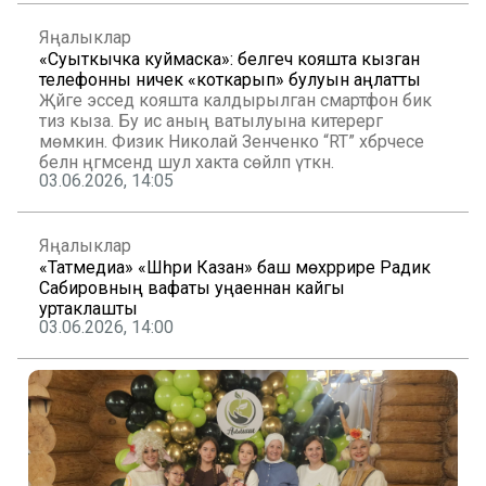
Яңалыклар
«Суыткычка куймаска»: белгеч кояшта кызган
телефонны ничек «коткарып» булуын аңлатты
Җәйге эсседә кояшта калдырылган смартфон бик
тиз кыза. Бу исә аның ватылуына китерергә
мөмкин. Физик Николай Зенченко “RT” хәбәрчесе
белән әңгәмәсендә шул хакта сөйләп үткән.
03.06.2026, 14:05
Яңалыклар
«Татмедиа» «Шәһри Казан» баш мөхәррире Радик
Сабировның вафаты уңаеннан кайгы
уртаклашты
03.06.2026, 14:00