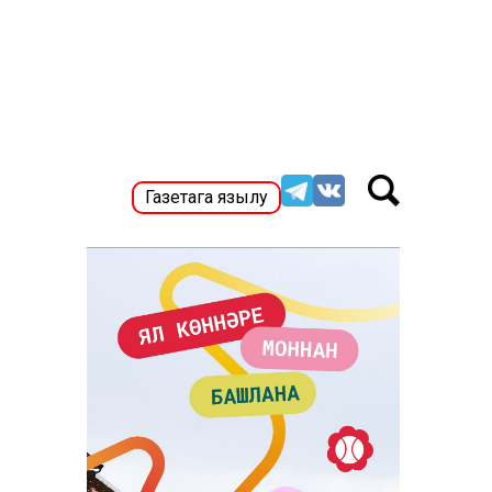
Газетага язылу