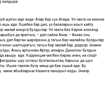
ә калдыра.
 җиткән иде инде. Алар бер сүз әйтмәде. Ул чакта әни икенче
0ар яшь иде. Яшебез бар дип, үз балаларын алып кайту
 бер малай алырга булдылар. Ул чакта без Киров өлкәсендә
барыбыз да яраттык, – дип сөйли Анна. – Аннан соң
з, дип барган җирләреннән дә тагын бер малайлы булдылар
егеннән шалтыратып, тагын бер малай бар, диделәр. Әнием
 булды. Аның артыннан Артур, аннары Даниллы булдык.
выру иде. Коррекция мәктәбенә бирмәс өчен, әни спорт
 фигуралы шуу остасы булганлыктан, барысы да шул
кты. Ишле гаиләле булу миңа да бик ошый иде. Бу
гач, мине абыйларым Казанга чакырып алды. Әниләр
Әнисенең еракта калуы менә шул чакта үзен сиздерә. Әнисе
 түгәрәкләре юк, без дә Казанга күчәр идек, дип әйтеп куя.
ордавченколар Яшел Үзәннән йорт сатып ала. Күченеп бераз
. Алдан алган малайларның энесе туган икән. Сергей барып