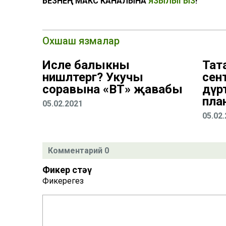
БЕЗНЕҢ МАКС КАНАЛЫНА
ЯЗЫЛЫГЫЗ
!
Охшаш язмалар
Исле балыкны
Тат
нишләтергә? Укучы
сент
соравына «ВТ» җавабы
дүрт
пла
05.02.2021
05.02
Комментарий 0
Фикер өстәү
Фикерегез