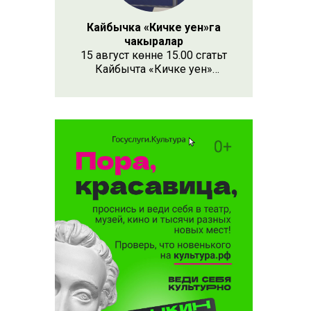
Кайбычка «Кичке уен»га
чакыралар
15 август көнне 15.00 сәгатьтә
Кайбычта «Кичке уен»
республика фестивале
нәсендә
узачак. Анда республиканың
Апас, Буа, Арча, Кукмара
кебек унлап районыннан һәм
күрше Чувашия, Мари Эл
республикаларыннан иҗат
коллективлары катнаша.