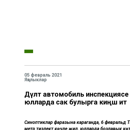
05 февраль 2021
Яңалыклар
Дәүләт автомобиль инспекциясе 
юлларда сак булырга киңәш итә
Синоптиклар фаразына караганда, 6 февральдә 
метр тизлектә көчле җил, юлларда бозлавык көте