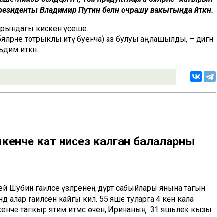
резиденты Владимир Путин белән очрашу вакытында әйткән.
зарындагы кискен үсеше.
 (бәяләрне тотрыклы итү буенча) аз булуы аңлашылды, – дигән
къдим иткән.
 икенче кат әнисез калган балаларны
»
ей Шубин гаиләсе үзләренең дүрт сабыйлары янына тагын
 алар гаиләсенә кайгы килә. 55 яше туларга 4 көн кала
икенче тапкыр ятим итмәс өчен, Иринаның 31 яшьлек кызы