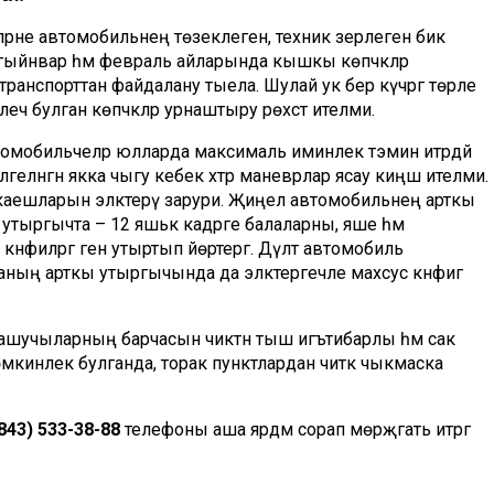
рне автомобильнең төзеклегенә, техник әзерлегенә бик
гыйнвар һәм февраль айларында кышкы көпчәкләр
ранспорттан файдалану тыела. Шулай ук бер күчәргә төрле
ечә булган көпчәкләр урнаштыру рөхсәт ителми.
омобильчеләр юлларда максималь иминлек тәэмин итәрдәй
лгеләнгән якка чыгу кебек хәтәр маневрлар ясау киңәш ителми.
 каешларын эләктерү зарури. Җиңел автомобильнең арткы
утыргычта – 12 яшькә кадәрге балаларны, яше һәм
нәфиләргә генә утыртып йөртергә. Дәүләт автомобиль
ның арткы утыргычында да эләктергечле махсус кәнәфигә
атнашучыларның барчасын чиктән тыш игътибарлы һәм сак
мөмкинлек булганда, торак пунктлардан читкә чыкмаска
843) 533-38-88
телефоны аша ярдәм сорап мөрәҗәгать итәргә