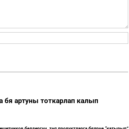
а бәя артуны тоткарлап калып
етников белдергәнчә, төп продуктларга бәяләрне “катырып”