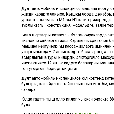
Дәүләт автомобиль инспекциясе машина йөртүчелә
җитди карарга чакыра. Кышкы чорда: декабрь, 
урнаштырылмаган М1 һәм N1 категорияләрендәге т
зурлыктагы, конструкция, модельдәге, эзләре төрл
Һава шартлары катлаулы булган очракларда авт
тизлекне сайларга тиеш. Каршы як хәрәкәт өчен би
Машина йөртүчеләр һәм пассажирларга иминлек
утыргычында – 7 яшькә кадәрге балаларны, алгы 
авырлыгына туры килердәй, эләктергечле махсус кә
инспекциясе 12 яшькә кадәрге балаларны машина
генә утыртып йөртергә киңәш итә.
Дәүләт автомобиль инспекциясе юл хәрәкәтендә к
булырга, кагыйдәләрне тайпылышсыз үтәргә һәм, 
чакыра.
Юлда гадәттән тыш хәлләр килеп чыккан очракта
8(
була.