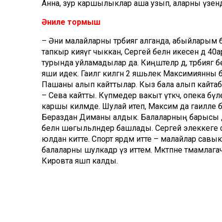
Анна, зур каршылыклар аша узып, аларны үзенд
Әниле тормыш
– Әни малайларны тәрбиягә алганда, абыйларым буй
тапкыр кияүгә чыккан, Сергей белән икесенә дә 4
турында уйламадылар да. Киңәштеләр дә, тәрбиягә
яши идек. Гаиләгә килгән 2 яшьлек Максимиянны 
Пашаны алып кайттылар. Кыз бала алып кайтабы
– Сева кайтты. Күпмедер вакыт үткәч, опека бүл
каршы килмәде. Шулай итеп, Максим да гаиләле
Бераздан Диманы алдык. Балаларның барысы да а
белән шөгыльләндерә башлады. Сергей элеккеге
юлдан китте. Спорт ярдәм итте – малайлар савы
балаларны шулкадәр үз иттем. Мәктәпне тәмамла
Кировта яшәп калды.
Казанга килгәч, Анна кияүгә чыга. Кызлары туа. 
дә бер шалтыратканда, балаларны йөртер өчен спорт
Үзләре яшәгән ике бүлмәле фатирларын саткач, М
яшәгәч, Кировның опека бүлегеннән шалтыраталар