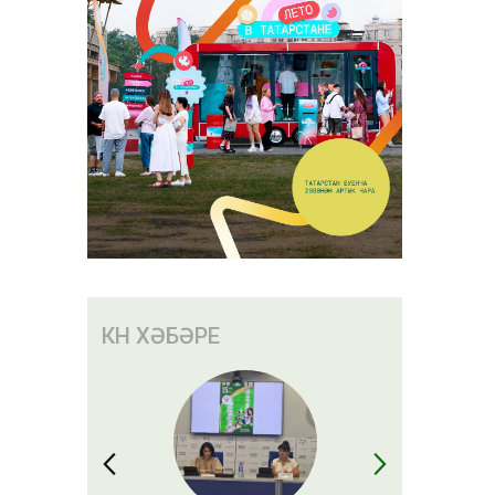
КӨН ХӘБӘРЕ