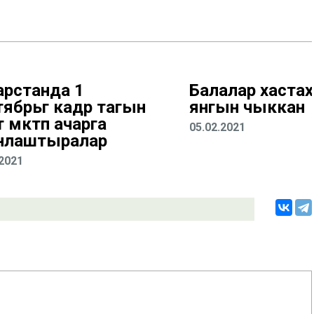
арстанда 1
Балалар хастаха
ябрьгә кадәр тагын
янгын чыккан
 мәктәп ачарга
05.02.2021
нлаштыралар
.2021