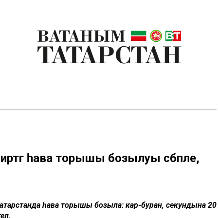
иртәгә һава торышы бозылуы сәбәпле,
Татарстанда һава торышы бозыла: кар-буран, секундына 20
лә.