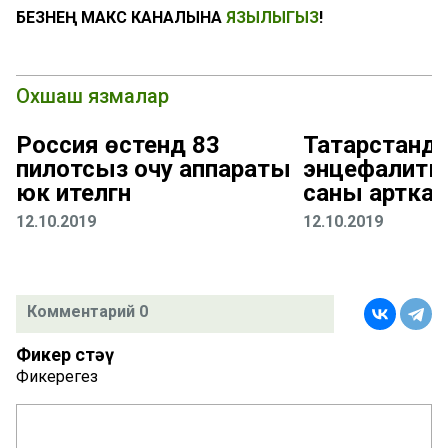
БЕЗНЕҢ МАКС КАНАЛЫНА
ЯЗЫЛЫГЫЗ
!
Охшаш язмалар
Россия өстендә 83
Татарстанда
пилотсыз очу аппараты
энцефалиты
юк ителгән
саны арткан
12.10.2019
12.10.2019
Комментарий 0
Фикер өстәү
Фикерегез