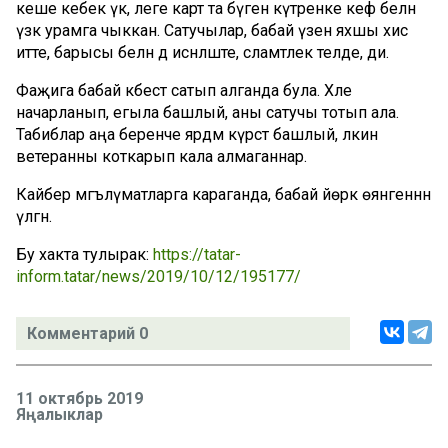
кеше кебек үк, әлеге карт та бүген күтәренке кәеф белән
үзәк урамга чыккан. Сатучылар, бабай үзен яхшы хис
итте, барысы белән дә исәнләште, сәламәтлек теләде, ди.
Фаҗига бабай кәбестә сатып алганда була. Хәле
начарланып, егыла башлый, аны сатучы тотып ала.
Табиблар аңа беренче ярдәм күрсәтә башлый, ләкин
ветеранны коткарып кала алмаганнар.
Кайбер мәгълүматларга караганда, бабай йөрәк өянәгеннән
үлгән.
Бу хакта тулырак:
https://tatar-
inform.tatar/news/2019/10/12/195177/
Комментарий 0
11 октябрь 2019
Яңалыклар