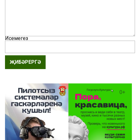
Исемегез
ҖИБӘРЕРГӘ