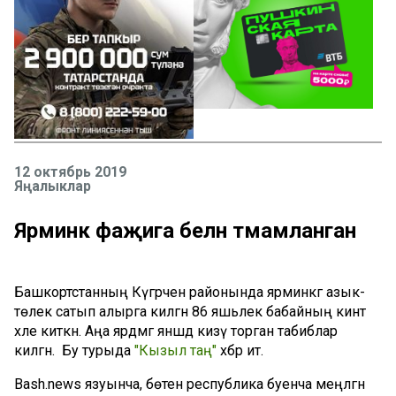
12 октябрь 2019
Яңалыклар
Ярминкә фаҗига белән тәмамланган
Башкортстанның Күгәрчен районында ярминкәгә азык-
төлек сатып алырга килгән 86 яшьлек бабайның кинәт
хәле киткән. Аңа ярдәмгә янәшәдә кизү торган табиблар
килгән. Бу турыда
"Кызыл таң"
хәбәр итә.
Bash.news язуынча, бөтен республика буенча меңләгән