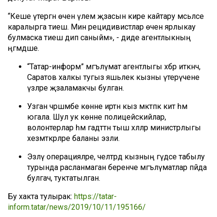
“Кеше үтергән өчен үлем җәзасын кире кайтару мәсьәләсе
каралырга тиеш. Мин рецидивистлар өчен ярлыкау
булмаска тиеш дип саныйм», - диде агентлыкның
әңгәмәдәше.
“Татар-информ” мәгълүмат агентлыгы хәбәр иткәнчә,
Саратов халкы тугыз яшьлек кызны үтерүчене
үзләре җәзаламакчы булган.
Узган чәршәмбе көнне иртән кыз мәктәпкә китә һәм
югала. Шул ук көнне полицейскийлар,
волонтерлар һәм гадәттән тыш хәлләр министрлыгы
хезмәткәрләре баланы эзли.
Эзләү операцияләре, челтәрдә кызның гәүдәсе табылу
турында расланмаган беренче мәгълүматлар пәйда
булгач, туктатылган.
Бу хакта тулырак:
https://tatar-
inform.tatar/news/2019/10/11/195166/