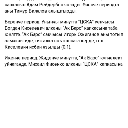
капкасын Адам Рейдербон яклады. Өченче периодта
аны Тимур Билялов алыштырды.
Беренче период. Унынчы минутта “ЦСКА” уенчысы
Богдан Киселевич алканы “Ак Барс” капкасына таба
юнәлтте. “Ак Барс” сакчысы Игорь Ожиганов аны тотып
алмакчы иде, тик алка нәкъ капкага керде, гол
Киселевич исәбенә язылды (0:1).
Икенче период. Җиденче минутта, “Ак Барс” күпчелектә
уйнаганда, Михаил Фисенко алканы “ЦСКА” капкасына
төрткәләп кертеп җибәрә алды (1:1). Уналты секунд үтүгә,
“ЦСКА” һөҗүмчесе Линден Вей гол кертте (1:2).
Унөченче минутта 2016-2019 еллар сезоннарында “Ак
Барс”та уйнаган хәзерге “ЦСКА” уенчысы Иржи Секач
алка кертте (1:3). Унҗиденче минутта Богдан
Киселевич “Ак Барс” капкасына дүртенче алканы
кертте (1:4).
Өченче период башында “Ак Барс” командасының
капкачысы алмашынды, Адам Рейдеборн урынына