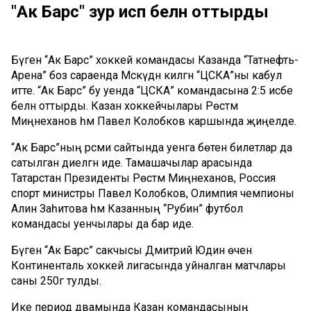
"Ак Барс" зур исәп белән оттырды
Бүген “Ак Барс” хоккей командасы Казанда “Татнефть-
Арена” боз сараенда Мәскәүдән килгән “ЦСКА”ны кабул
итте. “Ак Барс” бу уенда “ЦСКА” командасына 2:5 исәбе
белән оттырды. Казан хоккейчылары Рөстәм
Миңнеханов һәм Павел Колобков каршында җиңелде.
“Ак Барс”ның рәсми сайтында уенга бөтен билетлар да
сатылган диелгән иде. Тамашачылар арасында
Татарстан Президенты Рөстәм Миңнеханов, Россия
спорт министры Павел Колобков, Олимпия чемпионы
Алинә Заһитова һәм Казанның “Рубин” футбол
командасы уенчылары да бар иде.
Бүген “Ак Барс” сакчысы Дмитрий Юдин өчен
Континенталь хоккей лигасында уйналган матчлары
саны 250гә тулды.
Ике период дәвамында Казан командасының