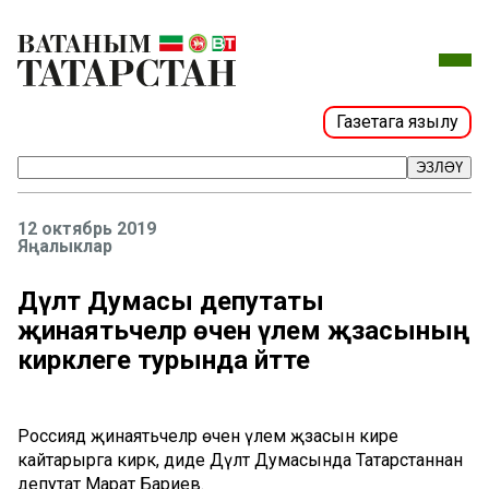
Газетага язылу
ЭЗЛӘҮ
12 октябрь 2019
Яңалыклар
Дәүләт Думасы депутаты
җинаятьчеләр өчен үлем җәзасының
кирәклеге турында әйтте
Россиядә җинаятьчеләр өчен үлем җәзасын кире
кайтарырга кирәк, диде Дәүләт Думасында Татарстаннан
депутат Марат Бариев.