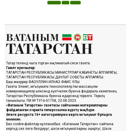
Татар телендә чыга торган иҗтимагый-сәяси газета.
Гамәлгә куючылар:
ТАТАРСТАН РЕСПУБЛИКАСЫ МИНИСТРЛАР КАБИНЕТЫ АППАРАТЫ,
ТАТАРСТАН РЕСПУБЛИКАСЫ ДӘҮЛӘТ СОВЕТЫ АППАРАТЫ.
Баш мөхәррир ФАЗУЛЛИН ИЛНАЗ ФАИС УЛЫ.
Газета Элемтә, мәгълүмати технологияләр һәм массакүләм
коммуникацияләр өлкәсендә күзәтчелек буенча федераль хезмәтенең
Татарстан Республикасы буенча идарәсендә теркәлгән. Теркәлү
таныклыгы: ПИ № ТУ16-01758, 23.08.2023.
«Ватаным Татарстан» газетасы сайтыннан материалларны
файдаланган очракта гиперссылка күрсәтү мәҗбүри.
Әлеге ресурста 16+ категорияләренә кергән мәгълүмат булырга
мөмкин.
Без cookie-файллар кулланабыз. «Ватаным Татарстан» сайтына
кергәндә сез әлеге белдерүгә, шәхси мәгълүматларны эшкәртүгә, Шәхси