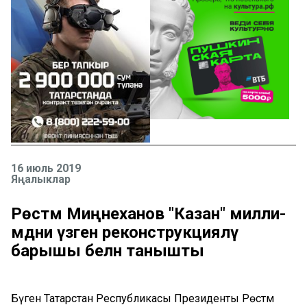
16 июль 2019
Яңалыклар
Рөстәм Миңнеханов "Казан" милли-
мәдәни үзәген реконструкцияләү
барышы белән танышты
Бүген Татарстан Республикасы Президенты Рөстәм