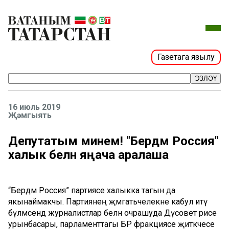
Газетага язылу
ЭЗЛӘҮ
16 июль 2019
Җәмгыять
Депутатым минем! "Бердәм Россия"
халык белән яңача аралаша
“Бердәм Россия” партиясе халыкка тагын да
якынаймакчы. Партиянең җәмәгатьчелекне кабул итү
бүлмәсендә журналистлар белән очрашуда Дәүсовет рәисе
урынбасары, парламенттагы БР фракциясе җитәкчесе