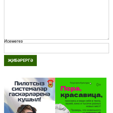
Исемегез
ҖИБӘРЕРГӘ