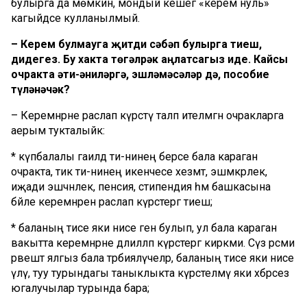
булырга да мөмкин, мондый кешегә «керем нуль»
кагыйдәсе кулланылмый.
– Керем булмауга җитди сәбәп булырга тиеш,
дидегез. Бу хакта төгәлрәк аңлатсагыз иде. Кайсы
очракта әти-әниләргә, эшләмәсәләр дә, пособие
түләнәчәк?
– Керемнәрне раслап күрсәтү таләп ителмәгән очракларга
аерым тукталыйк:
* күпбалалы гаиләдә әти-әнинең берсе бала караган
очракта, тик әти-әнинең икенчесе хезмәт, эшмәкәрлек,
иҗади эшчәнлек, пенсия, стипендия һәм башкасына
бәйле керемнәрен раслап күрсәтергә тиеш;
* баланың әтисе яки әнисе генә булып, ул бала караган
вакытта керемнәрне дәлилләп күрсәтергә кирәкми. Сүз рәсми
рәвештә ялгыз бала тәрбияләүчеләр, баланың әтисе яки әнисе
үлү, туу турындагы таныклыкта күрсәтелмәү яки хәбәрсез
югалучылар турында бара;