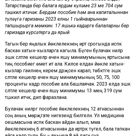
Татарстанда бер балага ярдәм күләме 23 мең 704 сум
тәшкил итәчәк. Бердәм пособие һәм ана капиталыннан
түләүгә гаризаны 2023 елның 1 гыйнварыннан
тапшырырга мөмкин. 17 яшькә кадәрге балаларны бер
гаризада күрсәтергә дә ярый.
Тагын бер яңалык йөклелекнең иртә срогында исәпкә
баскан хатын-кызларга кагыла. Бүген булачак әниләр
эшкә сәләтле кешеләр өчен яшәү минимумының яртысына
тиң пособиегә өмет итә ала. Киләсе елдан йөкле хатын-
кызлар гаиләнең керем дәрәҗәсенә карап, төбәктәге эшкә
сәләтле кешеләр өчен яшәү минимумының 50, 75, 100
проценты кадәр пособие ала башлаячак. 2023 елда эшкә
сәләтле кешеләр өчен яшәү минимумы 13 мең 319 сум
тәшкил итәчәк, дип фаразлана.
Булачак әниләргә пособие йөклелекнең 12 атнасыннан
соң аның мөрәҗәгате нигезендә билгеләнә. Ул медицина
оешмасына исәпкә баскан айдан алып, әмма
йөклелекнең 6 атнасыннан да иртәрәк түгел, бала тапкан
айга кадәр түләнә. Бу – якынча 8 ай дигән сүз.