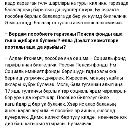
кадәр каралган түләү шартларына туры килә икән, гаризада
балаларның барысын да күрсәтергә кирәк. Бу очракта
пособие барлык балаларга да бер үк күләмдә билгеләнәчәк.
Ә моңа кадәр балаларга түләнгән акча исәпкә алынмаячак.
– Бердәм пособиегә гаризаны Пенсия фонды аша
гына җибәреп буламы? Әллә Дәүләт хезмәтләре
порталы аша да ярыймы?
– Алдан әйткәнемчә, пособие яңа оешма – Социаль фонд
тарафыннан билгеләнәчәк. Россия Пенсия фонды һәм
Социаль иминият фонды берләшүдән гади халыкка
берни дә үзгәрмәячәк диярлек. Киресенчә, моның уңайлы
яклары күбрәк булачак. Мәсәлән, бала туганнан алып аңа
17 яшь тулганчы барлык төр социаль ярдәм чараларын
бер урында күрсәтәчәкләр. Пособие билгеләүгә бәйле
кагыйдәләр дә бер үк булачак. Хәзер исә алар баланың
яшенә карап аерыла. Ә пособие һәр айның өчесендә
күчереләчәк. Димәк, киләчәктә бер түләү килде, ә икенчесе юк
дип баш катырып утырасы булмаячак.