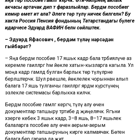
яңа төр пособие гамәлгә керәчәк. Әти-әниләрнең айлык
акчасы артачак дип тә фаразлыйлар. Бердәм пособиегә
кемнәр өмет итә ала? Әлеге төр түләү ничек билгеләнә? Бу
хакта Россия Пенсия фондының Татарстандагы бүлеге
идарәчесе Эдуард ВАФИН белән сөйләштек.
– Эдуард Яфасович , бердәм түләү нәрсәдән
гыйбарәт?
– Яңа бердәм пособие 17 яшькә кадәр бала тәрбияләүче аз
керемле гаиләләргә һәм йөкле хатын-кызларга кагыла. Ул
моңа кадәр гамәлдә булган барлык төр түләүләрне
берләштерәчәк. Шул рәвешле, йөклелек чорыннан алып
балага 17 яшь тулганчы гаиләләргә ярдәм күрсәтүнең
эзлекле системасы барлыкка киләчәк.
Бердәм пособие гамәлгә кергәч, түләү алу өчен
документлар тапшыру тәртибе дә җиңеләячәк. Ягъни
хәзерге кебек 3 яшькә кадәр, 3–8 яшь, 8–17 яшьлек
балаларга пособие алу өчен аерым-аерым
документлар тапшыруның кирәге калмаячак. Бөтен
балага бер гариза да җитә.