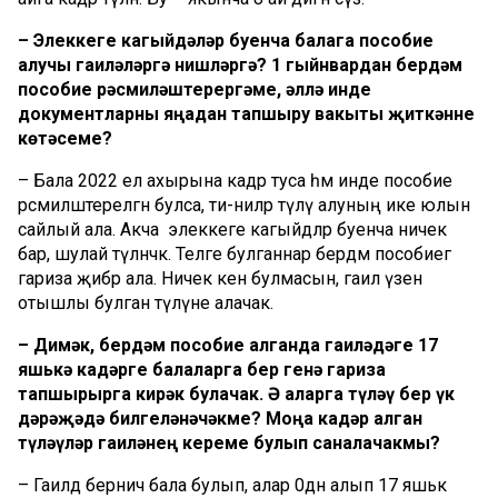
– Элеккеге кагыйдәләр буенча балага пособие
алучы гаиләләргә нишләргә? 1 гыйнвардан бердәм
пособие рәсмиләштерергәме, әллә инде
документларны яңадан тапшыру вакыты җиткәнне
көтәсеме?
– Бала 2022 ел ахырына кадәр туса һәм инде пособие
рәсмиләштерелгән булса, әти-әниләр түләү алуның ике юлын
сайлый ала. Акча элеккеге кагыйдәләр буенча ничек
бар, шулай түләнәчәк. Теләге булганнар бердәм пособиегә
гариза җибәрә ала. Ничек кенә булмасын, гаилә үзенә
отышлы булган түләүне алачак.
– Димәк, бердәм пособие алганда гаиләдәге 17
яшькә кадәрге балаларга бер генә гариза
тапшырырга кирәк булачак. Ә аларга түләү бер үк
дәрәҗәдә билгеләнәчәкме? Моңа кадәр алган
түләүләр гаиләнең кереме булып саналачакмы?
– Гаиләдә берничә бала булып, алар 0дән алып 17 яшькә