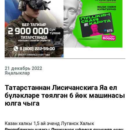
21 декабрь 2022
Яңалыклар
Татарстаннан Лисичанскига Яңа ел
бүләкләре төялгән 6 йөк машинасы
юлга чыга
Казан халкы 1,5 ай эчендә Луганск Халык
Республикасындагы Лисичанск шәһәрендә яшәүчеләр өчен