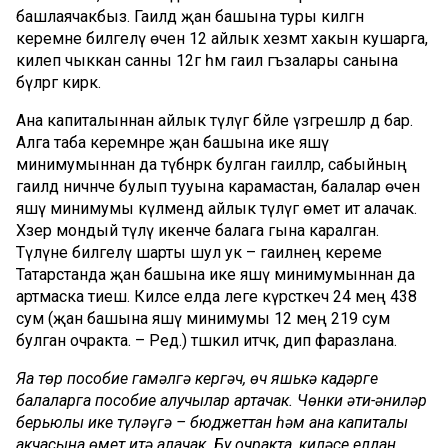
башлаячакбыз. Гаиләдә җан башына туры килгән
керемне билгеләү өчен 12 айлык хезмәт хакын кушарга,
килеп чыккан санны 12гә һәм гаилә әгъзалары санына
бүләргә кирәк.
Ана капиталыннан айлык түләүгә бәйле үзгәрешләр дә бар.
Алга таба керемнәре җан башына ике яшәү
минимумыннан да түбәнрәк булган гаиләләр, сабыйның
гаиләдә ничәнче булып тууына карамастан, балалар өчен
яшәү минимумы күләмендә айлык түләүгә өмет итә алачак.
Хәзер мондый түләү икенче балага гына каралган.
Түләүне билгеләү шарты шул ук – гаиләнең кереме
Татарстанда җан башына ике яшәү минимумыннан да
артмаска тиеш. Киләсе елда әлеге күрсәткеч 24 мең 438
сум (җан башына яшәү минимумы 12 мең 219 сум
булган очракта. – Ред.) тәшкил итәчәк, дип фаразлана.
Яңа төр пособие гамәлгә кергәч, өч яшькә кадәрге
балаларга пособие алучылар артачак. Чөнки әти-әниләр
берьюлы ике түләүгә – бюджеттан һәм ана капиталы
акчасына өмет итә алачак. Бу очракта, киләсе елдан