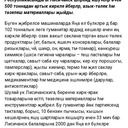
500 тоннадан артык кирәкле әйберләр, азык-төлек һәм
төзелеш материаллары җыйды.
Бүген җибәреләсе машиналарда Яңа ел бүләкләре дә бар.
102 тонналык әлеге гуманитар ярдәмдә кешеләр өчен иң
кирәкле әйберләр: озак вакыт саклана торган азык-төлек
продуктлары (ит, балык, яшелчә консервлары, балалар
ризыклары, чәй, шикәр, он, ярма, тәм-томнар), көнкүреш
химиясе (шәхси гигиена чаралары – теш пасталары һәм
щеткалар, савыт-саба юу чаралары, кер юу порошогы,
памперслар), җылы киемнәр, термо һәм җил саклау
кирәк-яраклары, савыт-саба, урын-җир әйберләре,
медикаментлар һәм медицина эшләнмәләре (дарулар,
антисептиклар).
Шулай ук Лисичанскига, беренче кирәк-ярак
товарларына өстәп, төзелеш материаллары һәм
инструментлар җибәрелә. Бу гуманитар йөк партиясендә
такталар, борыс, 10 бензин пычкысы, кышын
кешеләрнең яшәү шартларын яхшырту өчен 33 мич бар.
Лисичанск балаларына 2000 данә Яңа ел бүләкләре