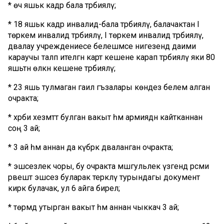
* өч яшькә кадәр бала тәрбияләү;
* 18 яшькә кадәр инвалид-бала тәрбияләү, балачактан I
төркем инвалид тәрбияләү, I төркем инвалид тәрбияләү,
дәвалау учреждениесе белешмәсе нигезендә даими
караучы таләп ителгән карт кешене карап тәрбияләү яки 80
яшьтән өлкән кешене тәрбияләү;
* 23 яшь тулмаган гаилә әгъзалары көндез белем алган
очракта;
* хәрби хезмәттә булган вакыт һәм армиядән кайтканнан
соң 3 ай;
* 3 ай һәм аннан да күбрәк дәваланган очракта;
* эшсезлек чоры, бу очракта мәшгульлек үзәгендә рәсми
рәвештә эшсез буларак теркәлү турындагы документ
кирәк булачак, ул 6 айга бирелә;
* төрмәдә утырган вакыт һәм аннан чыккач 3 ай;