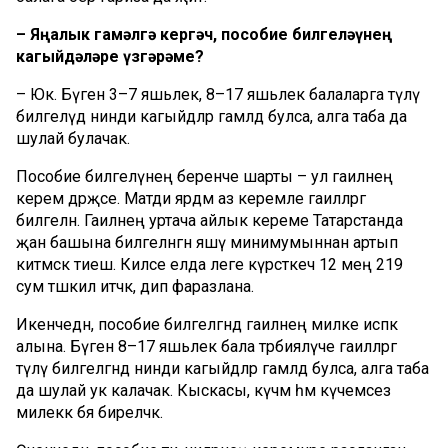
– Яңалык гамәлгә кергәч, пособие билгеләүнең
кагыйдәләре үзгәрәме?
– Юк. Бүген 3–7 яшьлек, 8–17 яшьлек балаларга түләү
билгеләүдә нинди кагыйдәләр гамәлдә булса, алга таба да
шулай булачак.
Пособие билгеләүнең беренче шарты – ул гаиләнең
керем дәрәҗәсе. Матди ярдәм аз керемле гаиләләргә
билгеләнә. Гаиләнең уртача айлык кереме Татарстанда
җан башына билгеләнгән яшәү минимумыннан артып
китмәскә тиеш. Киләсе елда әлеге күрсәткеч 12 мең 219
сум тәшкил итәчәк, дип фаразлана.
Икенчедән, пособие билгеләгәндә гаиләнең милке исәпкә
алына. Бүген 8–17 яшьлек бала тәрбияләүче гаиләләргә
түләү билгеләгәндә нинди кагыйдәләр гамәлдә булса, алга таба
да шулай ук калачак. Кыскасы, күчмә һәм күчемсез
милеккә бәя биреләчәк.