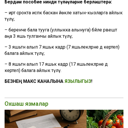
Бердәм пособие нинди түләүләрне берләштерә:
– иртә срокта исәпкә баскан йөкле хатын-кызларга айлык
түләү;
– беренче бала тууга (уллыкка алынуга) бәйле рәвештә
аңа 3 яшь тулганчы айлык түләү;
– 3 яшьтән алып 7 яшькә кадәр (7 яшьлекләрне дә кертеп)
балага айлык түләү;
– 8 яшьтән алып 17 яшькә кадәр (17 яшьлекләрне дә
кертеп) балага айлык түләү.
БЕЗНЕҢ МАКС КАНАЛЫНА
ЯЗЫЛЫГЫЗ
!
Охшаш язмалар