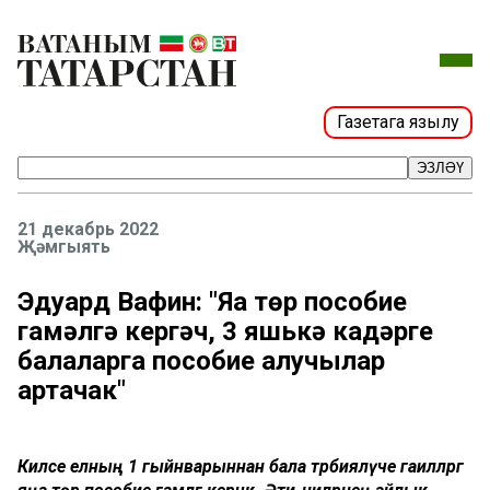
Газетага язылу
ЭЗЛӘҮ
21 декабрь 2022
Җәмгыять
Эдуард Вафин: "Яңа төр пособие
гамәлгә кергәч, 3 яшькә кадәрге
балаларга пособие алучылар
артачак"
Киләсе елның 1 гыйнварыннан бала тәрбияләүче гаиләләргә