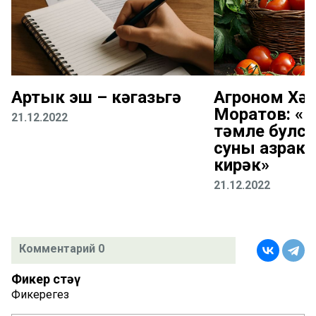
Артык эш – кәгазьгә
Агроном Хә
Моратов: «
21.12.2022
тәмле булсы
суны азрак 
кирәк»
21.12.2022
Комментарий 0
Фикер өстәү
Фикерегез