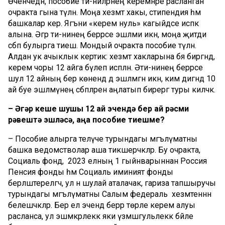
Өченчедән, пособие әти-әниләрнең керемнәре расланган
очракта гына түләнә. Моңа хезмәт хакы, стипендия һәм
башкалар керә. Ягъни «керем нуль» кагыйдәсе исәпкә
алына. Әгәр әти-әнинең берәрсе эшләми икән, моңа җитди
сәбәп булырга тиеш. Мондый очракта пособие түләнә.
Алдан ук ачыклык кертик: хезмәт хакларына бәя биргәндә,
керем чоры 12 айга бүлеп исәпләнә. Әти-әнинең берәрсе
шул 12 айның бер көнендә дә эшләмәгән икән, ким дигәндә 10
ай буе эшләмәүнең сәбәпләрен аңлатып бирергә туры киләчәк.
– Әгәр кеше шушы 12 ай эчендә бер ай рәсми
рәвештә эшләсә, аңа пособие тиешме?
– Пособие алырга теләүче турындагы мәгълүматны
башка ведомстволар аша тикшерәчәкләр. Бу очракта,
Социаль фонд, ә 2023 елның 1 гыйнварыннан Россия
Пенсия фонды һәм Социаль иминият фонды
берләштерелгәч, ул әнә шулай аталачак, гариза тапшыручы
турындагы мәгълүматны Салым федераль хезмәтеннән
белешәчәкләр. Бер ел эчендә берәр төрле керем алуы
расланса, ул эшмәкәрлеккә яки үзмәшгульлеккә бәйле