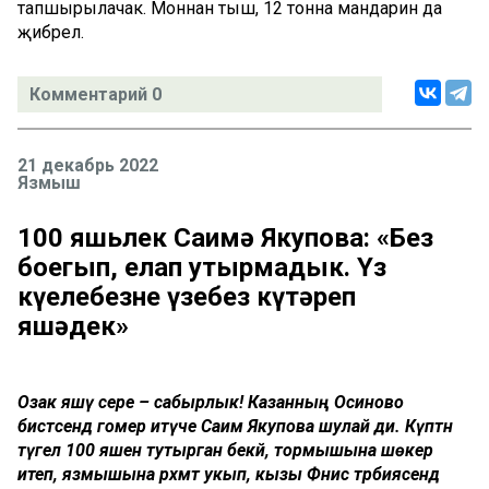
тапшырылачак. Моннан тыш, 12 тонна мандарин да
җибәрелә.
Комментарий 0
21 декабрь 2022
Язмыш
100 яшьлек Саимә Якупова: «Без
боегып, елап утырмадык. Үз
күңелебезне үзебез күтәреп
яшәдек»
Озак яшәү сере – сабырлык! Казанның Осиново
бистәсендә гомер итүче Саимә Якупова шулай ди. Күптән
түгел 100 яшен тутырган әбекәй, тормышына шөкер
итеп, язмышына рәхмәт укып, кызы Фәнисә тәрбиясендә