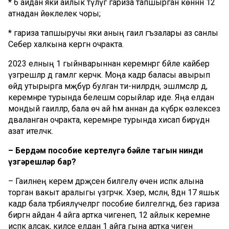
* 6 айдан яки айлык түләүгә гариза тапшырган көннән 12
атнадан йөклелек чоры;
* гариза тапшыручы яки аның гаилә әгъзалары аз санлы
Себер халкына кергән очракта.
2023 елның 1 гыйнварыннан керемнәргә бәйле кайбер
үзгәрешләр дә гамәлгә керәчәк. Моңа кадәр баласы авырып
өйдә утырырга мәҗбүр булган әти-әниләрдән, эшләмәсәләр дә,
керемнәре турында белешмә сорыйлар иде. Яңа елдан
мондый гаиләләр, бала өч ай һәм аннан да күбрәк өзлексез
дәваланган очракта, керемнәре турында хисап бирүдән
азат ителәчәк.
– Бердәм пособие кертелүгә бәйле тагын нинди
үзгәрешләр бар?
– Гаиләнең керем дәрәҗәсен билгеләү өчен исәпкә алына
торган вакыт аралыгы үзгәрәчәк. Хәзер, мәсәлән, 8дән 17 яшькә
кадәр бала тәрбияләүчеләргә пособие билгеләгәндә, без гариза
биргән айдан 4 айга артка чигенеп, 12 айлык керемне
исәпкә алсак, киләсе елдан 1 айга гына артка чигенә