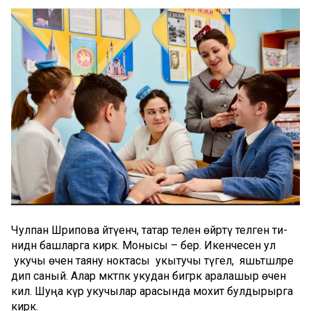
Чулпан Шәрипова әйтүенчә, татар телен өйрәтү теләген әти-
әнидән башларга кирәк. Монысы – бер. Икенчесен ул
укучы өчен таяну ноктасы укытучы түгел, яшьтәшләре
дип саный. Алар мәктәпкә укудан бигрәк аралашыр өчен
килә. Шуңа күрә укучылар арасында мохит булдырырга
кирәк.