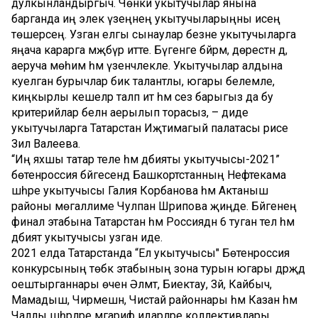
дулкынландыргыч. Чөнки укытучылар янына
барганда иң элек үзеңнең укытучыларыңны исеңә
төшерәсең. Узган елгы сынаулар безне укытучыларга
яңача карарга мәҗбүр итте. Бүгенге бәйрәм, дөрестән дә,
аеруча мөһим һәм үзенчәлекле. Укытучылар алдына
куелган бурычлар бик талантлы, югары белемле,
киңкырлы кешеләр таләп итә һәм сез барыгыз да бу
критерийлар белән аерылып торасыз, – диде
укытучыларга Татарстан Иҗтимагый палатасы рәисе
Зилә Валеева.
“Иң яхшы татар теле һәм әдәбияты укытучысы-2021”
бөтенроссия бәйгесендә Башкортстанның Нефтекама
шәһәре укытучысы Галия Корбанова һәм Актаныш
районы мөгаллиме Чулпан Шәрипова җиңде. Бәйгенең
финал этабына Татарстан һәм Россиядән 6 туган тел һәм
әдәбият укытучысы узган иде.
2021 елда Татарстанда “Ел укытучысы" Бөтенроссия
конкурсының төбәк этабының зона турын югары дәрәҗәдә
оештырганнары өчен Әлмәт, Биектау, Зәй, Кайбыч,
Мамадыш, Чирмешән, Чистай районнары һәм Казан һәм
Чаллы шәһәрләре мәгариф идарәләре коллективлары