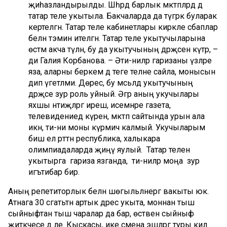
җиһазландырылды. Шәһәрдә барлык мәктәпләрдә дә
татар теле укытыла. Бакчаларда да түгәрәк буларак
кертелгән. Татар теле кабинетлары кирәкле әсбаплар
белән тәэмин ителгән. Татар теле укытучыларына
өстәмә акча түләнә, бу да укытучының дәрәҗәсен күтәрә, –
ди Галия Корбанова. – Әти-әниләр гаризаны үзләре
яза, аларны беркем дә теге телне сайла, монысын
дип үгетләми. Дөрес, бу мәсьәләдә укытучының
дәрәҗәсе зур роль уйный. Әгәр аның укучылары
яхшы нәтиҗәләргә ирешә, исемнәре газета,
телевидениедә күренә, мәктәп сайтында урын ала
икән, әти-әни моны күрмичә калмый. Укучыларым
биш ел рәттән республика, халыкара
олимпиадаларда җиңү яулый. Татар телен
укытырга гариза язганда, әти-әниләр моңа зур
игътибар бирә.
Аның репетиторлык белән шөгыльләнергә вакыты юк.
Атнага 30 сәгатьтән артык дәрес укыта, моннан тыш
сыйныфтан тыш чаралар да бар, өстәвенә сыйныф
җитәкчесе дә әле. Кыскасы, ике смена эшләргә туры килә.