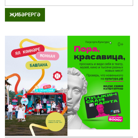
ҖИБӘРЕРГӘ