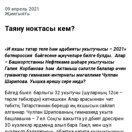
09 апрель 2021
Җәмгыять
Таяну ноктасы кем?
«Иң яхшы татар теле һәм әдәбияты укытучысы – 2021»
бөтенроссия бәйгесенең җиңүчеләре билге булды. Алар
– Башкортстанның Нефтекама шәһәре укытучысы
Галия Корбанова һәм Актаныш сәләтле балалар өчен
гуманитар гимназия-интернаты мөгаллиме Чулпан
Шәрипова. Уңышка ирешү сере нидә?
Бәйгедә быел барлыгы 32 укытучы (шуларның 12се –
төрле төбәкләрдән) катнашкан. Алар арасыннан чит
төбәктән, Татарстаннан берешәр иң яхшысын сайлап
алганнар. Чулпан Шәрипованың гимназиядә укыта
башлавына – 7 ел. Соңгы вакытта ул әдәбият дәресләрен
3D күзлекләр ярдәмендә алып бара. Гаҗәп, менә шул
күзлекләр балаларның әдәбиятка карата кызыксынуын