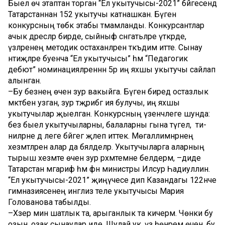
Быел өч этаптан торган “Ел укытучысы-2021” бәйгесендә
Татарстаннан 152 укытучы катнашкан. Бүген
конкурсның төбәк этабы тәмамланды. Конкурсантлар
ачык дәресләр бирде, сыйныф сәнгатьләре үткәрде,
үзләренең методик остаханәләрен тәкъдим итте. Сынау
нәтиҗәләре буенча “Ел укытучысы” һәм “Педагогик
дебют” номинацияләреннән 5әр иң яхшы укытучы сайлап
алынган.
–Бу безнең өчен зур вакыйга. Бүген биредә остазлык
мәктәбен узган, зур тәҗрибәгә ия булучы, иң яхшы
укытучылар җыелган. Конкурсның үзенчәлеге шунда:
без быел укытучыларны, балаларны гына түгел, ә әти-
әниләрне дә әлеге бәйгегә җәлеп иттек. Мөгаллимнәрнең
хезмәтләрен алар да бәяләделәр. Укытучыларга аларның
тырыш хезмәте өчен зур рәхмәтемне белдерәм, –диде
Татарстан мәгариф һәм фән министры Илсур Һадиуллин.
“Ел укытучысы-2021” җиңүчесе дип Казандагы 122нче
гимназиясенең инглиз теле укытучысы Мария
Голованова табылды.
–Хәзер мин шатлык та, арыганлык та кичерәм. Чөнки бу
озын, озак сынаулар иде. Шулай ук, үз һөнәрем өчен, бу