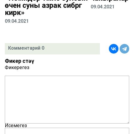
өчен суны азрак сибәргә
09.04.2021
кирәк»
09.04.2021
Комментарий 0
Фикер өстәү
Фикерегез
Исемегез