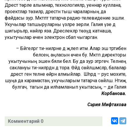
Дәрестә төрле алымнар, технологияләр, уеннар куллана,
проектлар төзиләр, дәрестән тыш чараларның да
файдасы зур. Мәктәптә татарча радио-телевидение эшли.
Укучылар тапшыруларны үзләре әзерли. Галия үзе дә
шигырьләр, көйләр яза. Дәреслекләр төзүдә катнаша,
укытучылар өчен электрон әсбап чыгарган.
– Бәйгеләргә әти-әниләрне дә җәлеп итәм. Алар эш тәртибен
белсен, аңласын өчен бу. Мәктәп директоры
укытучының эшен бәяли белә. Бу да зур этәргеч. Телнең
саклануы әти-әниләрдән дә тора. Өйдә сөйләшмәсәләр, балалар
дәрестә генә телне өйрәнә алмыйлар. Шәһәрдә – рус мохите,
шуңа да карамастан, укучыларым татарча сөйләшә. Нәтиҗә
булгач, тагын да илһамланып укытасың, – ди Галия
Корбанова.
Сәрия Мифтахова
Комментарий 0