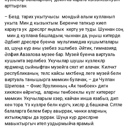
арттырган.
– Бездә тарих укытучысы мондый алым кулланып
укыта. Мин дә кызыктым. Беренче тапкыр киеп
карауга ук дәресләргә яңалык кертү уе туды. Шуннан соң
мин дә куллана башладым, чыннан да, уңыш китерде.
Әдәбият дәресләре буенча мультимедиа кушымталары
аз, шуңа күрә аны үзебез эшлибез. Әйтик, гимназиядә
Әлфия Авзалова музее бар. Музей буенча виртуаль
кушымта әзерлибез. Укучылар шушы күзлекләр
ярдәмендә сыйныфтан музейга сәяхәт итә алачак. Киләчәктә
республиканың теләсә кайсы мәктәбендә әлеге музей белән
виртуаль танышырга мөмкин булачак, – ди Чулпан
Шәрипова. – Фәнис Ярулинның «Ак төнбоек» дигән
хикәясен өйрәнгәндә, аларны төнбоеклы күлгә китерергә
мөмкин. Укучыларым хәзер, кайчан инша язабыз, дип
кенә тора. Үз күзләре белән күргәч, хисләр дә башкача. Сәләтле
балаларга белем бирү авыррак, чөнки аларның
ихтыяҗлары да зуррак. Шуңа күрә дәресләрне
мавыктыргыч итеп уздырмыйча ярамый.