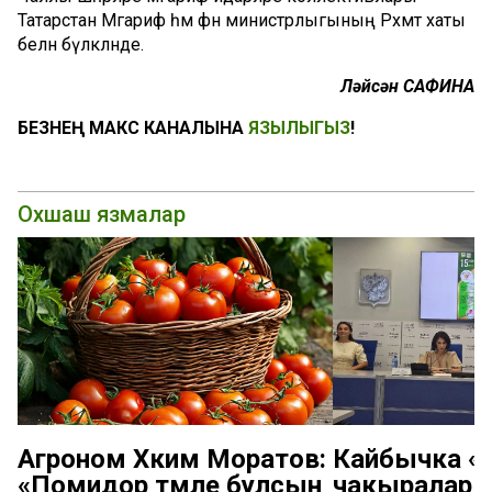
Татарстан Мәгариф һәм фән министрлыгының Рәхмәт хаты
белән бүләкләнде.
Ләйсән САФИНА
БЕЗНЕҢ МАКС КАНАЛЫНА
ЯЗЫЛЫГЫЗ
!
Охшаш язмалар
Агроном Хәким Моратов:
Кайбычка «К
«Помидор тәмле булсын
чакыралар