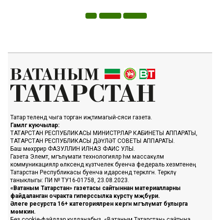
Татар телендә чыга торган иҗтимагый-сәяси газета.
Гамәлгә куючылар:
ТАТАРСТАН РЕСПУБЛИКАСЫ МИНИСТРЛАР КАБИНЕТЫ АППАРАТЫ,
ТАТАРСТАН РЕСПУБЛИКАСЫ ДӘҮЛӘТ СОВЕТЫ АППАРАТЫ.
Баш мөхәррир ФАЗУЛЛИН ИЛНАЗ ФАИС УЛЫ.
Газета Элемтә, мәгълүмати технологияләр һәм массакүләм
коммуникацияләр өлкәсендә күзәтчелек буенча федераль хезмәтенең
Татарстан Республикасы буенча идарәсендә теркәлгән. Теркәлү
таныклыгы: ПИ № ТУ16-01758, 23.08.2023.
«Ватаным Татарстан» газетасы сайтыннан материалларны
файдаланган очракта гиперссылка күрсәтү мәҗбүри.
Әлеге ресурста 16+ категорияләренә кергән мәгълүмат булырга
мөмкин.
Без cookie-файллар кулланабыз. «Ватаным Татарстан» сайтына