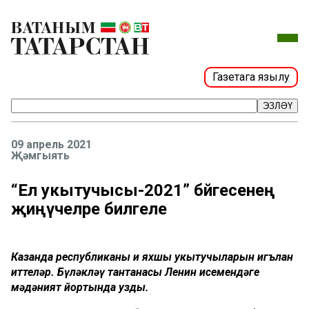
Газетага язылу
ЭЗЛӘҮ
09 апрель 2021
Җәмгыять
“Ел укытучысы-2021” бәйгесенең
җиңүчеләре билгеле
Казанда республиканың иң яхшы укытучыларын игълан
иттеләр. Бүләкләү тантанасы Ленин исемендәге
мәдәният йортында узды.