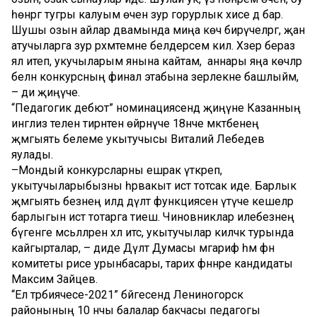
һөнәргә тугры калуым өчен зур горурлык хисе дә бар.
Шушы озын айлар дәвамында миңа көч бирүчеләргә, җан
атучыларга зур рәхмәтемне белдерәсем килә. Хәзер бераз
ял итеп, укучыларым янына кайтам, ә аннары яңа көчләр
белән конкурсның финал этабына әзерлекне башлыйм,
– ди җиңүче.
“Педагогик дебют” номинациясендә җиңүне Казанның
инглиз телен тирәнтен өйрәнүче 18нче мәктәбенең
җәмгыять белеме укытучысы Виталий Лебедев
яулады.
–Мондый конкурсларны ешрак үткәреп,
укытучыларыбызны һәрвакыт истә тотсак иде. Барлык
җәмгыять безнең илдә дәүләт функциясен үтәүче кешеләр
барлыгын истә тотарга тиеш. Чиновниклар илебезнең
бүгенге мәсьәләләрен хәл итсә, укытучылар киләчәк турында
кайгырталар, – диде Дәүләт Думасы мәгариф һәм фән
комитеты рәисе урынбасары, тарих фәннәре кандидаты
Максим Зайцев.
“Ел тәрбиячесе-2021” бәйгесендә Лениногорск
районының 10 нчы балалар бакчасы педагогы