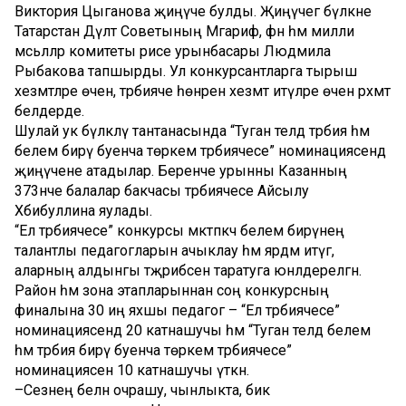
Виктория Цыганова җиңүче булды. Җиңүчегә бүләкне
Татарстан Дәүләт Советының Мәгариф, фән һәм милли
мәсьәләләр комитеты рәисе урынбасары Людмила
Рыбакова тапшырды. Ул конкурсантларга тырыш
хезмәтләре өчен, тәрбияче һөнәренә хезмәт итүләре өчен рәхмәт
белдерде.
Шулай ук бүләкләү тантанасында “Туган телдә тәрбия һәм
белем бирү буенча төркем тәрбиячесе” номинациясендә
җиңүчене атадылар. Беренче урынны Казанның
373нче балалар бакчасы тәрбиячесе Айсылу
Хәбибуллина яулады.
“Ел тәрбиячесе” конкурсы мәктәпкәчә белем бирүнең
талантлы педагогларын ачыклау һәм ярдәм итүгә,
аларның алдынгы тәҗрибәсен таратуга юнәлдерелгән.
Район һәм зона этапларыннан соң конкурсның
финалына 30 иң яхшы педагог – “Ел тәрбиячесе”
номинациясендә 20 катнашучы һәм “Туган телдә белем
һәм тәрбия бирү буенча төркем тәрбиячесе”
номинациясенә 10 катнашучы үткән.
–Сезнең белән очрашу, чынлыкта, бик