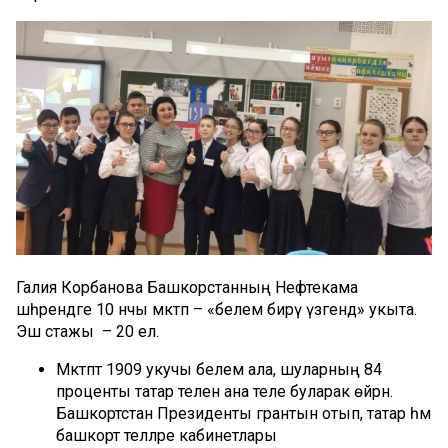
Галия Корбанова Башкорстанның Нефтекама
шәһәрендәге 10 нчы мәктәп – «белем бирү үзәгендә» укыта.
Эш стажы – 20 ел.
Мәктәптә 1909 укучы белем ала, шуларның 84
проценты татар телен ана теле буларак өйрәнә.
Башкортстан Президенты грантын отып, татар һәм
башкорт телләре кабинетлары